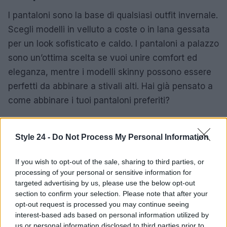
I pantaloni sono la base di qualsiasi outfit invernale.
Scegli modelli in velluto a coste o in lana gessata
per un look sofisticato e caldo. I pantaloni a palazzo
sono un’ottima scelta se vuoi unire comfort ed
eleganza, mentre i modelli skinny possono essere
perfetti da abbinare a stivali alti. Hai già pensato a
come abbinare i tuoi pantaloni preferiti?
Non dimenticare di giocare con le fantasie e i
colori: i pantaloni a righe o in tonalità vibranti
Style 24 -
Do Not Process My Personal Information
possono davvero fare la differenza e rendere il tuo
If you wish to opt-out of the sale, sharing to third parties, or
outfit indimenticabile. Ti sei già immaginata mentre
processing of your personal or sensitive information for
indossi un paio di pantaloni che attirano tutti gli
targeted advertising by us, please use the below opt-out
sguardi?
section to confirm your selection. Please note that after your
opt-out request is processed you may continue seeing
interest-based ads based on personal information utilized by
In conclusione, preparati a vivere un inverno
us or personal information disclosed to third parties prior to