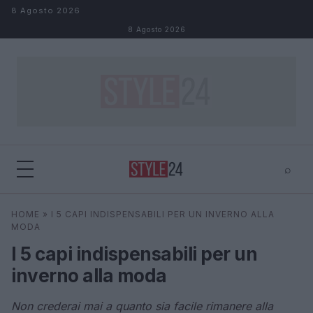
Salta al contenuto
8 Agosto 2026
8 Agosto 2026
⌕
×
⌕
HOME
»
I 5 CAPI INDISPENSABILI PER UN INVERNO ALLA
Cerca
MODA
I 5 capi indispensabili per un
inverno alla moda
Non crederai mai a quanto sia facile rimanere alla