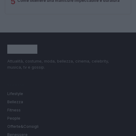
5
Come ottenere una manicure impeccabile e duratura
Attualità, costume, moda, bellezza, cinema, celebrity,
musica, tv e gossip.
SEZIONI
Lifestyle
Bellezza
Fitness
People
Offerte&Consigli
Benessere