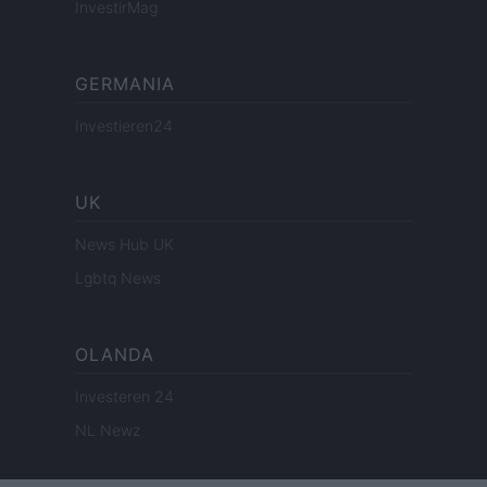
InvestirMag
GERMANIA
Investieren24
UK
News Hub UK
Lgbtq News
OLANDA
Investeren 24
NL Newz