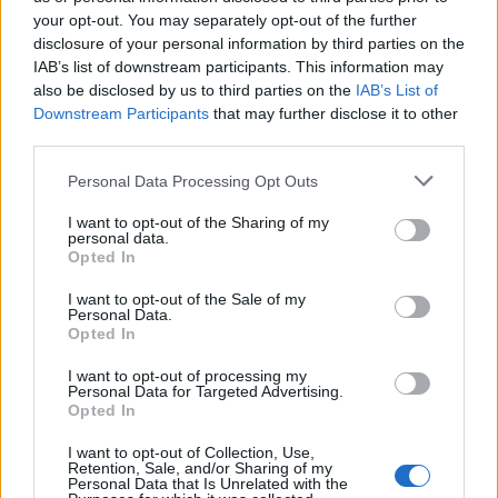
all’insegna dello stile e del comfort! Non aspettare
your opt-out. You may separately opt-out of the further
oltre, dai un’occhiata ai saldi e rinnova il tuo
disclosure of your personal information by third parties on the
IAB’s list of downstream participants. This information may
guardaroba con questi 5 must-have. Ricorda, la
also be disclosed by us to third parties on the
IAB’s List of
moda non deve essere costosa: puoi sempre
Downstream Participants
that may further disclose it to other
apparire al meglio! Non crederai mai a quanto
third parties.
possa essere divertente rinnovare il tuo stile
Please note that this website/app uses one or more Google
Personal Data Processing Opt Outs
invernale!
services and may gather and store information including but
not limited to your visit or usage behaviour. You may click to
I want to opt-out of the Sharing of my
personal data.
grant or deny consent to Google and its third-party tags to
Opted In
use your data for below specified purposes in below Google
AUTORE
consent section.
I want to opt-out of the Sale of my
Staff
Personal Data.
Opted In
I want to opt-out of processing my
Personal Data for Targeted Advertising.
Opted In
I want to opt-out of Collection, Use,
Retention, Sale, and/or Sharing of my
Personal Data that Is Unrelated with the