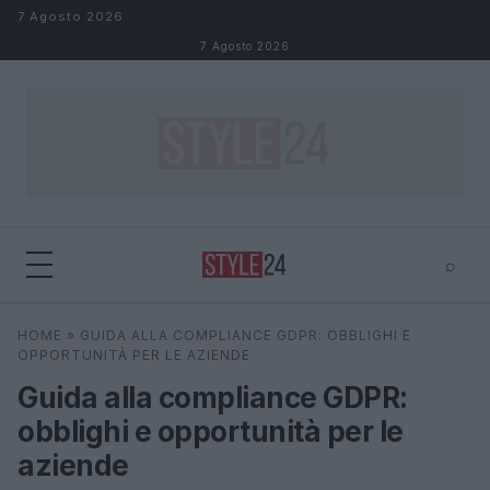
Salta al contenuto
7 Agosto 2026
7 Agosto 2026
⌕
×
⌕
HOME
»
GUIDA ALLA COMPLIANCE GDPR: OBBLIGHI E
Cerca
OPPORTUNITÀ PER LE AZIENDE
Guida alla compliance GDPR:
obblighi e opportunità per le
aziende