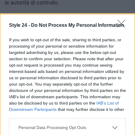
le autorità di controllo.
Inoltre, l’adozione di tecnologie
RegTech
può
facilitare il monitoraggio e la gestione della
Style 24 -
Do Not Process My Personal Information
compliance, rendendo più efficiente il processo di
If you wish to opt-out of the sale, sharing to third parties, or
reporting e riducendo il rischio di errori. Infine, è
processing of your personal or sensitive information for
cruciale mantenere una comunicazione aperta con
targeted advertising by us, please use the below opt-out
gli interessati, fornendo loro informazioni chiare e
section to confirm your selection. Please note that after your
opt-out request is processed you may continue seeing
accessibili riguardo ai loro diritti e alle modalità di
interest-based ads based on personal information utilized by
gestione dei loro dati.
us or personal information disclosed to third parties prior to
your opt-out. You may separately opt-out of the further
disclosure of your personal information by third parties on the
IAB’s list of downstream participants. This information may
AUTORE
also be disclosed by us to third parties on the
IAB’s List of
Staff
Downstream Participants
that may further disclose it to other
third parties.
Please note that this website/app uses one or more Google
Personal Data Processing Opt Outs
services and may gather and store information including but