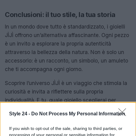
Conclusioni: il tuo stile, la tua storia
In un mondo dove tutto è standardizzato, i gioielli
JÌJÌ offrono un’alternativa affascinante. Ogni pezzo
è un invito a esplorare la propria autenticità
attraverso la bellezza della natura. Non è solo un
accessorio: è un racconto, un simbolo, un amuleto
che ti accompagna ogni giorno.
Scoprire l’universo JÌJÌ è un viaggio che stimola la
curiosità e invita a riflettere sulla propria
individualità. E tu, quale gioiello sceglierai per
raccontare la tua storia? Non perdere l’occasione di
Style 24 -
Do Not Process My Personal Information
indossare un pezzo unico che parla di te! ✨
If you wish to opt-out of the sale, sharing to third parties, or
processing of your personal or sensitive information for