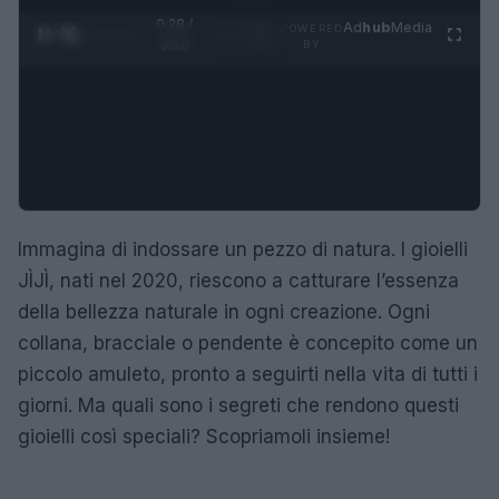
0:29 /
Ad
hub
Media
POWERED
1
/
4
3:16
BY
Immagina di indossare un pezzo di natura. I gioielli
JÌJÌ, nati nel 2020, riescono a catturare l’essenza
della bellezza naturale in ogni creazione. Ogni
collana, bracciale o pendente è concepito come un
piccolo amuleto, pronto a seguirti nella vita di tutti i
giorni. Ma quali sono i segreti che rendono questi
gioielli così speciali? Scopriamoli insieme!