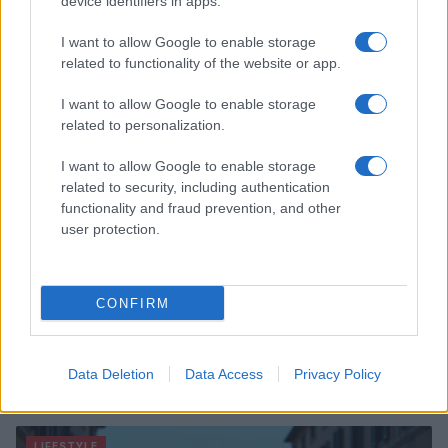
device identifiers in apps.
Gassanoff vince a Copenhagen
Cristian Castiglioni · 7 Ago 2026
I want to allow Google to enable storage
related to functionality of the website or app.
OFFERTE&CONSIGLI
I want to allow Google to enable storage
related to personalization.
I want to allow Google to enable storage
related to security, including authentication
functionality and fraud prevention, and other
user protection.
CONFIRM
Magical Creatures: le statuette ufficiali di Harry Potter
Data Deletion
Data Access
Privacy Policy
su Amazon
Beatrice Bonaventura · 7 Ago 2026
LIFESTYLE