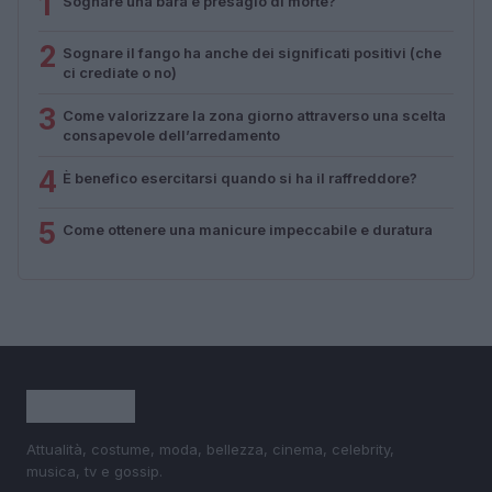
1
Sognare una bara è presagio di morte?
2
Sognare il fango ha anche dei significati positivi (che
ci crediate o no)
3
Come valorizzare la zona giorno attraverso una scelta
consapevole dell’arredamento
4
È benefico esercitarsi quando si ha il raffreddore?
5
Come ottenere una manicure impeccabile e duratura
Attualità, costume, moda, bellezza, cinema, celebrity,
musica, tv e gossip.