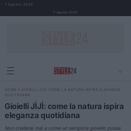
Salta al contenuto
7 Agosto 2026
7 Agosto 2026
⌕
×
⌕
HOME
»
GIOIELLI JÌJÌ: COME LA NATURA ISPIRA ELEGANZA
Cerca
QUOTIDIANA
Gioielli JÌJÌ: come la natura ispira
eleganza quotidiana
Non crederai mai a come un semplice gioiello possa