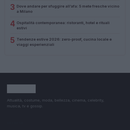
3
Dove andare per sfuggire all’afa: 5 mete fresche vicino
a Milano
4
Ospitalità contemporanea: ristoranti, hotel e rituali
estivi
5
Tendenze estive 2026: zero-proof, cucina locale e
viaggi esperienziali
Attualità, costume, moda, bellezza, cinema, celebrity,
musica, tv e gossip.
SEZIONI