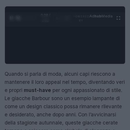
0:29 /
Ad
hub
Media
POWERED
1
/
4
2:02
BY
Quando si parla di moda, alcuni capi riescono a
mantenere il loro appeal nel tempo, diventando veri
e propri
must-have
per ogni appassionato di stile.
Le giacche Barbour sono un esempio lampante di
come un design classico possa rimanere rilevante
e desiderato, anche dopo anni. Con l’avvicinarsi
della stagione autunnale, queste giacche cerate