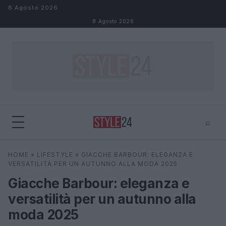
Salta al contenuto
8 Agosto 2026
8 Agosto 2026
⌕
×
⌕
HOME
»
LIFESTYLE
»
GIACCHE BARBOUR: ELEGANZA E
Cerca
VERSATILITÀ PER UN AUTUNNO ALLA MODA 2025
Giacche Barbour: eleganza e
versatilità per un autunno alla
moda 2025