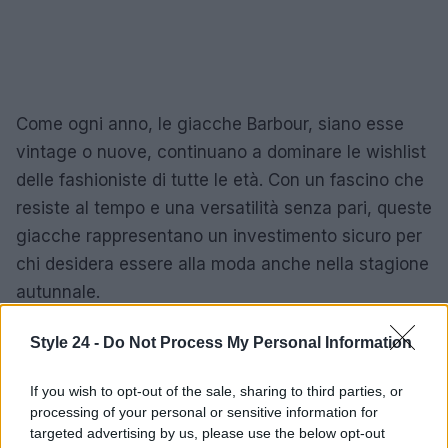
Come ogni anno, le giacche Barbour, siano esse
vintage o nuove, continuano a dominare le wishlist
delle fashioniste di tutte le età. Con un fascino che
resiste al tempo e una versatilità senza pari, queste
giacche rappresentano un investimento sicuro per
chi desidera essere alla moda anche nella stagione
autunnale.
Style 24 -
Do Not Process My Personal Information
AUTORE
If you wish to opt-out of the sale, sharing to third parties, or
Staff
processing of your personal or sensitive information for
targeted advertising by us, please use the below opt-out