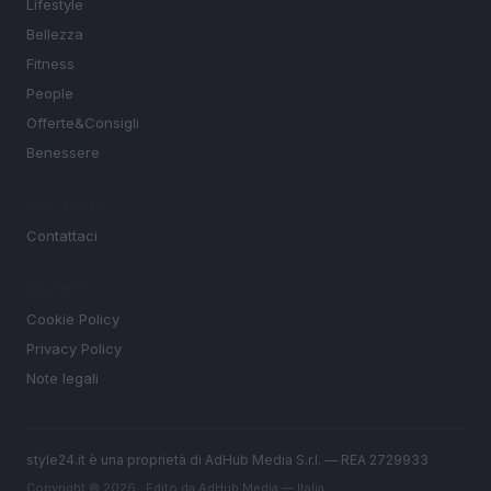
Lifestyle
Bellezza
Fitness
People
Offerte&Consigli
Benessere
MAGAZINE
Contattaci
LEGALE
Cookie Policy
Privacy Policy
Note legali
style24.it è una proprietà di AdHub Media S.r.l. — REA 2729933
Copyright © 2026 · Edito da AdHub Media — Italia