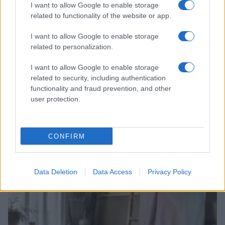
I want to allow Google to enable storage
related to functionality of the website or app.
I want to allow Google to enable storage
related to personalization.
I want to allow Google to enable storage
related to security, including authentication
functionality and fraud prevention, and other
user protection.
Scopri Rocca San Giovanni, il borgo abruzzese tra
CONFIRM
mare e storia
Cristian Castiglioni · 8 Ago 2026
Data Deletion
Data Access
Privacy Policy
LIFESTYLE