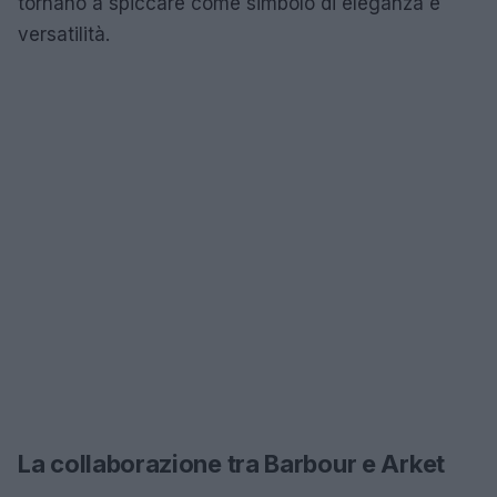
tornano a spiccare come simbolo di eleganza e
versatilità.
La collaborazione tra Barbour e Arket