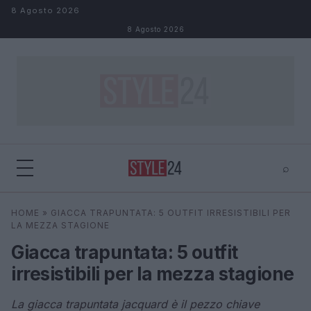
Salta al contenuto
8 Agosto 2026
8 Agosto 2026
⌕
×
⌕
HOME
»
GIACCA TRAPUNTATA: 5 OUTFIT IRRESISTIBILI PER
Cerca
LA MEZZA STAGIONE
Giacca trapuntata: 5 outfit
irresistibili per la mezza stagione
La giacca trapuntata jacquard è il pezzo chiave