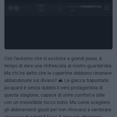
0:28 /
Ad
hub
Media
POWERED
1
/
4
2:02
BY
Con l’autunno che si avvicina a grandi passi, è
tempo di dare una rinfrescata al nostro guardaroba.
Ma chi ha detto che le copertine debbano rimanere
abbandonate sul divano? 🛋️ La giacca trapuntata
jacquard è senza dubbio il vero protagonista di
questa stagione, capace di unire comfort e stile
con un irresistibile tocco boho. Ma come scegliere
gli abbinamenti giusti per non ritrovarsi a sembrare
un sacco di patate? Ecco 5 idee per sfoggiare