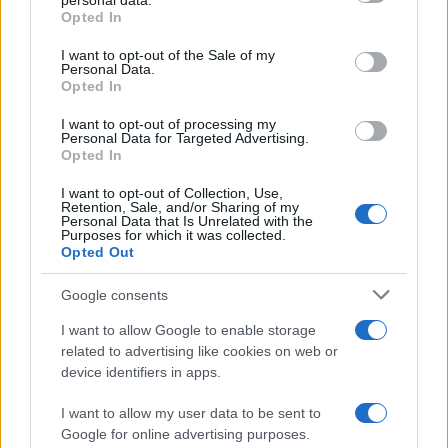
personal data.
grant or deny consent to Google and its third-party tags to
Opted In
use your data for below specified purposes in below Google
consent section.
I want to opt-out of the Sale of my
Personal Data.
Opted In
I want to opt-out of processing my
Personal Data for Targeted Advertising.
Opted In
I want to opt-out of Collection, Use,
Retention, Sale, and/or Sharing of my
Personal Data that Is Unrelated with the
Purposes for which it was collected.
Come il face icing può trasformare la tua routine di
Opted Out
bellezza
Cristian Castiglioni · 9 Ago 2026
Google consents
I want to allow Google to enable storage
BELLEZZA
related to advertising like cookies on web or
device identifiers in apps.
I want to allow my user data to be sent to
Google for online advertising purposes.