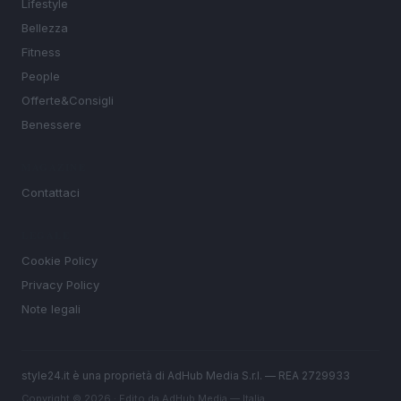
Lifestyle
Bellezza
Fitness
People
Offerte&Consigli
Benessere
MAGAZINE
Contattaci
LEGALE
Cookie Policy
Privacy Policy
Note legali
style24.it è una proprietà di AdHub Media S.r.l. — REA 2729933
Copyright © 2026 · Edito da AdHub Media — Italia