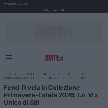
Salta al contenuto
9 Agosto 2026
9 Agosto 2026
⌕
×
⌕
HOME
»
LIFESTYLE
»
FENDI RIVELA LA COLLEZIONE
Cerca
PRIMAVERA-ESTATE 2026: UN MIX UNICO DI STILI
Fendi Rivela la Collezione
Primavera-Estate 2026: Un Mix
Unico di Stili