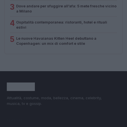
3
Dove andare per sfuggire all’afa: 5 mete fresche vicino
a Milano
4
Ospitalità contemporanea: ristoranti, hotel e rituali
estivi
5
Le nuove Havaianas Kitten Heel debuttano a
Copenhagen: un mix di comfort e stile
Attualità, costume, moda, bellezza, cinema, celebrity,
musica, tv e gossip.
SEZIONI