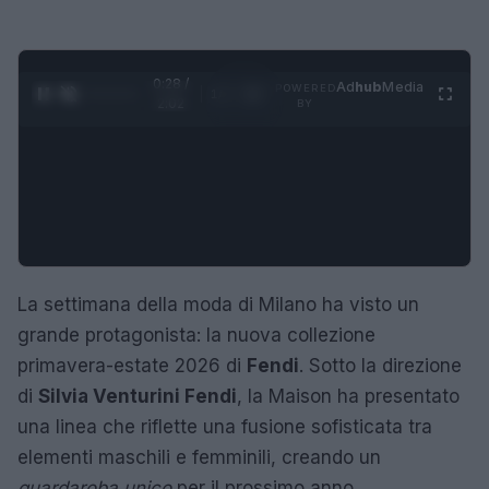
0:29 /
Ad
hub
Media
POWERED
1
/
4
2:02
BY
La settimana della moda di Milano ha visto un
grande protagonista: la nuova collezione
primavera-estate 2026 di
Fendi
. Sotto la direzione
di
Silvia Venturini Fendi
, la Maison ha presentato
una linea che riflette una fusione sofisticata tra
elementi maschili e femminili, creando un
guardaroba unico
per il prossimo anno.