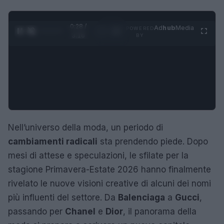
0:29 /
Ad
hub
Media
POWERED
1
/
4
3:16
BY
Nell’universo della moda, un periodo di
cambiamenti radicali
sta prendendo piede. Dopo
mesi di attese e speculazioni, le sfilate per la
stagione Primavera-Estate 2026 hanno finalmente
rivelato le nuove visioni creative di alcuni dei nomi
più influenti del settore. Da
Balenciaga
a
Gucci
,
passando per
Chanel
e
Dior
, il panorama della