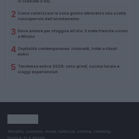
ci crediate o no)
2
Come valorizzare la zona giorno attraverso una scelta
consapevole dell’arredamento
3
Dove andare per sfuggire all’afa: 5 mete fresche vicino
a Milano
4
Ospitalità contemporanea: ristoranti, hotel e rituali
estivi
5
Tendenze estive 2026: zero-proof, cucina locale e
viaggi esperienziali
Attualità, costume, moda, bellezza, cinema, celebrity,
musica, tv e gossip.