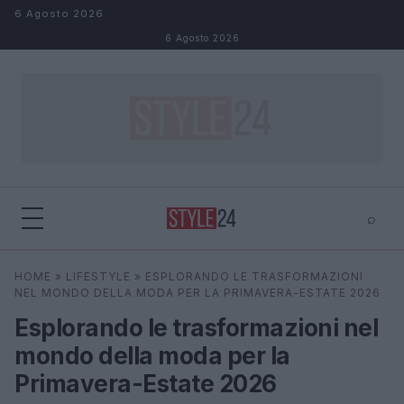
Salta al contenuto
6 Agosto 2026
6 Agosto 2026
⌕
×
⌕
HOME
»
LIFESTYLE
»
ESPLORANDO LE TRASFORMAZIONI
Cerca
NEL MONDO DELLA MODA PER LA PRIMAVERA-ESTATE 2026
Esplorando le trasformazioni nel
mondo della moda per la
Primavera-Estate 2026