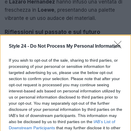
e
Lazaro Hernandez
hanno infuso una ventata di
freschezza in
Loewe
, presentando una palette
vibrante e un uso audace dei materiali.
Riflessioni sul passato e sul futuro
Ogni designer affronta il proprio debutto con un
Style 24 -
Do Not Process My Personal Information
equilibrio tra
rispetto
per l’archivio e
innovazione
.
La sfida consiste nel valorizzare il passato mentre
If you wish to opt-out of the sale, sharing to third parties, or
processing of your personal or sensitive information for
si proietta verso il futuro, creando collezioni che
targeted advertising by us, please use the below opt-out
risultino desiderabili e pertinenti per il pubblico
section to confirm your selection. Please note that after your
contemporaneo. Con ogni sfilata, la moda continua
opt-out request is processed you may continue seeing
interest-based ads based on personal information utilized by
a
evolversi
, aprendo la strada a nuove
us or personal information disclosed to third parties prior to
interpretazioni e a un rinnovato apprezzamento per
your opt-out. You may separately opt-out of the further
l’arte del vestirsi.
disclosure of your personal information by third parties on the
IAB’s list of downstream participants. This information may
also be disclosed by us to third parties on the
IAB’s List of
Downstream Participants
that may further disclose it to other