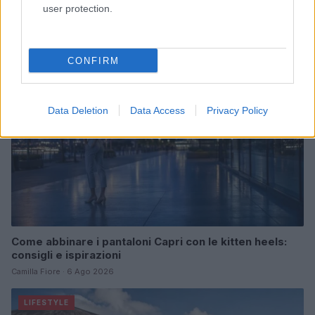
user protection.
Cristian Castiglioni · 6 Ago 2026
LIFESTYLE
CONFIRM
Data Deletion
Data Access
Privacy Policy
Come abbinare i pantaloni Capri con le kitten heels:
consigli e ispirazioni
Camilla Fiore · 6 Ago 2026
LIFESTYLE