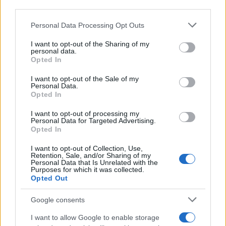
AUTORE
third parties.
Staff
Please note that this website/app uses one or more Google
Personal Data Processing Opt Outs
services and may gather and store information including but
not limited to your visit or usage behaviour. You may click to
I want to opt-out of the Sharing of my
personal data.
grant or deny consent to Google and its third-party tags to
Opted In
use your data for below specified purposes in below Google
consent section.
I want to opt-out of the Sale of my
Personal Data.
Opted In
I want to opt-out of processing my
Personal Data for Targeted Advertising.
Opted In
I want to opt-out of Collection, Use,
Retention, Sale, and/or Sharing of my
Personal Data that Is Unrelated with the
Purposes for which it was collected.
Opted Out
Google consents
I want to allow Google to enable storage