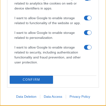
related to analytics like cookies on web or
Mostre a Parigi estate 2026: cosa vedere nei musei e
device identifiers in apps.
spazi espositivi
Beatrice Bonaventura · 9 Ago 2026
I want to allow Google to enable storage
related to functionality of the website or app.
LIFESTYLE
I want to allow Google to enable storage
related to personalization.
I want to allow Google to enable storage
related to security, including authentication
functionality and fraud prevention, and other
user protection.
CONFIRM
Accessori IKEA per la cura delle piante: pratici e di
Data Deletion
Data Access
Privacy Policy
design
Camilla Fiore · 9 Ago 2026