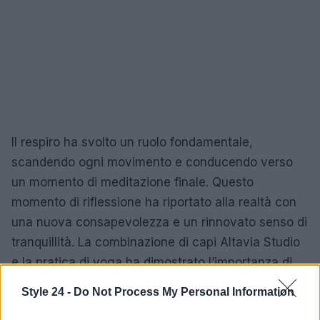
Il respiro ha svolto un ruolo fondamentale,
scandendo ogni movimento e conducendo verso
un momento di meditazione finale. Questo
momento di riflessione ha riportato alla realtà con
una nuova consapevolezza e un rinnovato senso di
tranquillità. La combinazione di capi Altavia Studio
e la pratica di yoga ha dimostrato l’importanza di
scegliere abbigliamento che non solo si adatta al
Style 24 -
Do Not Process My Personal Information
corpo, ma anche allo stato d’animo.