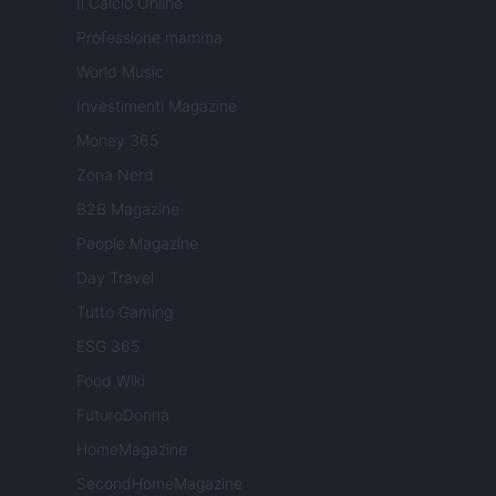
Il Calcio Online
Professione mamma
World Music
Investimenti Magazine
Money 365
Zona Nerd
B2B Magazine
People Magazine
Day Travel
Tutto Gaming
ESG 365
Food Wiki
FuturoDonna
HomeMagazine
SecondHomeMagazine