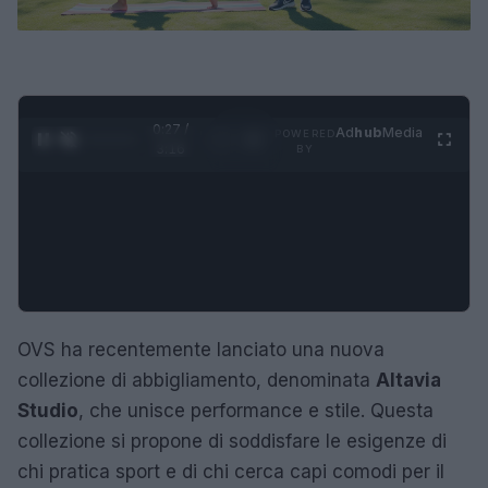
0:28 /
Ad
hub
Media
POWERED
1
/
4
3:16
BY
OVS ha recentemente lanciato una nuova
collezione di abbigliamento, denominata
Altavia
Studio
, che unisce performance e stile. Questa
collezione si propone di soddisfare le esigenze di
chi pratica sport e di chi cerca capi comodi per il