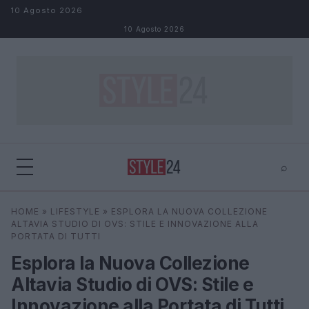
Salta al contenuto
10 Agosto 2026
10 Agosto 2026
⌕
×
⌕
HOME
»
LIFESTYLE
»
ESPLORA LA NUOVA COLLEZIONE
Cerca
ALTAVIA STUDIO DI OVS: STILE E INNOVAZIONE ALLA
PORTATA DI TUTTI
Esplora la Nuova Collezione
Altavia Studio di OVS: Stile e
Innovazione alla Portata di Tutti