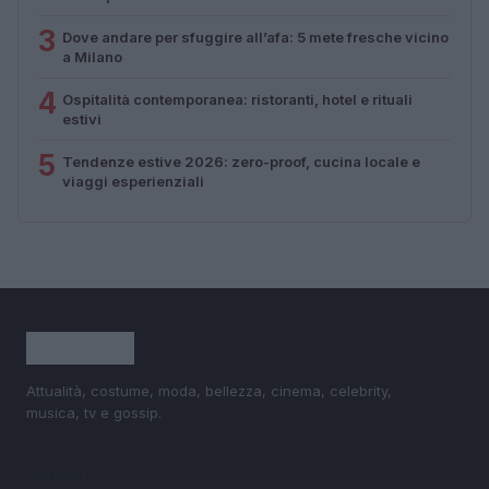
3
Dove andare per sfuggire all’afa: 5 mete fresche vicino
a Milano
4
Ospitalità contemporanea: ristoranti, hotel e rituali
estivi
5
Tendenze estive 2026: zero-proof, cucina locale e
viaggi esperienziali
Attualità, costume, moda, bellezza, cinema, celebrity,
musica, tv e gossip.
SEZIONI