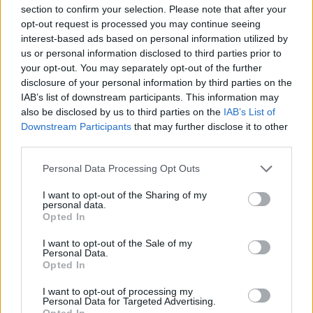
section to confirm your selection. Please note that after your
Continua a leggere
opt-out request is processed you may continue seeing
interest-based ads based on personal information utilized by
us or personal information disclosed to third parties prior to
LIFESTYLE
your opt-out. You may separately opt-out of the further
disclosure of your personal information by third parties on the
IAB’s list of downstream participants. This information may
also be disclosed by us to third parties on the
IAB’s List of
Downstream Participants
that may further disclose it to other
third parties.
Please note that this website/app uses one or more Google
Personal Data Processing Opt Outs
services and may gather and store information including but
not limited to your visit or usage behaviour. You may click to
I want to opt-out of the Sharing of my
personal data.
grant or deny consent to Google and its third-party tags to
Opted In
use your data for below specified purposes in below Google
consent section.
I want to opt-out of the Sale of my
Copenhagen Fashion Week SS27: le novità che stanno
Personal Data.
Opted In
rivoluzionando la moda
Cristian Castiglioni · 8 Ago 2026
I want to opt-out of processing my
Personal Data for Targeted Advertising.
Opted In