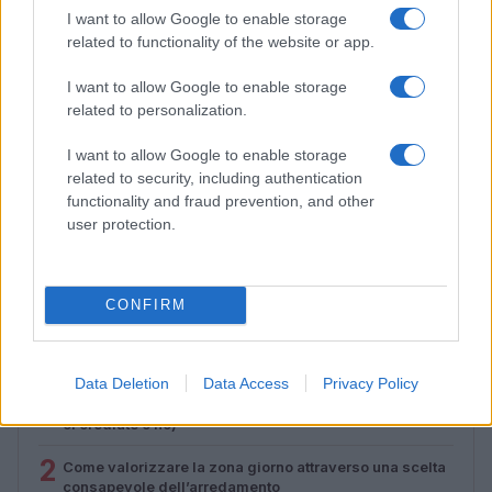
I want to allow Google to enable storage
related to functionality of the website or app.
I want to allow Google to enable storage
related to personalization.
I want to allow Google to enable storage
related to security, including authentication
functionality and fraud prevention, and other
Zalando Visionary Award: INSTITUTION di Galib
user protection.
Gassanoff vince a Copenhagen
Cristian Castiglioni · 7 Ago 2026
CONFIRM
PIÙ LETTI
Data Deletion
Data Access
Privacy Policy
1
Sognare il fango ha anche dei significati positivi (che
ci crediate o no)
2
Come valorizzare la zona giorno attraverso una scelta
consapevole dell’arredamento