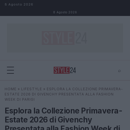
Salta al contenuto
8 Agosto 2026
8 Agosto 2026
⌕
×
⌕
HOME
»
LIFESTYLE
»
ESPLORA LA COLLEZIONE PRIMAVERA-
Cerca
ESTATE 2026 DI GIVENCHY PRESENTATA ALLA FASHION
WEEK DI PARIGI
Esplora la Collezione Primavera-
Estate 2026 di Givenchy
Presentata alla Fashion Week di