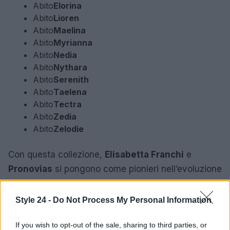
Abito
Elorina
Abito
Lioren
Abito
Maelina
Abito
Myrianna
Abito
Nedia
Abito
Nythara
Abito
Serenith
Abito
Taelena
Abito
Tectra
Abito
Zedia
Abito
Zelodie
Con questa collezione,
Elisabetta Franchi
e
Pronovias
si pongono come pionieri nell’evoluzione
del bridalwear, portando freschezza e innovazione
nel cuore della tradizione.
Style 24 -
Do Not Process My Personal Information
If you wish to opt-out of the sale, sharing to third parties, or