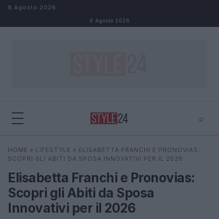
Salta al contenuto
8 Agosto 2026
8 Agosto 2026
⌕
×
⌕
HOME
»
LIFESTYLE
»
ELISABETTA FRANCHI E PRONOVIAS:
Cerca
SCOPRI GLI ABITI DA SPOSA INNOVATIVI PER IL 2026
Elisabetta Franchi e Pronovias:
Scopri gli Abiti da Sposa
Innovativi per il 2026