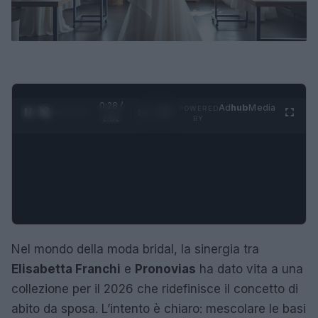
0:29 /
Ad
hub
Media
POWERED
1
/
4
2:02
BY
Nel mondo della moda bridal, la sinergia tra
Elisabetta Franchi
e
Pronovias
ha dato vita a una
collezione per il 2026 che ridefinisce il concetto di
abito da sposa. L’intento è chiaro: mescolare le basi