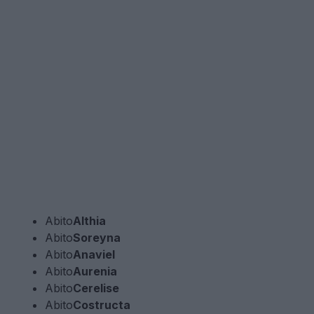
Abito
Althia
Abito
Soreyna
Abito
Anaviel
Abito
Aurenia
Abito
Cerelise
Abito
Costructa