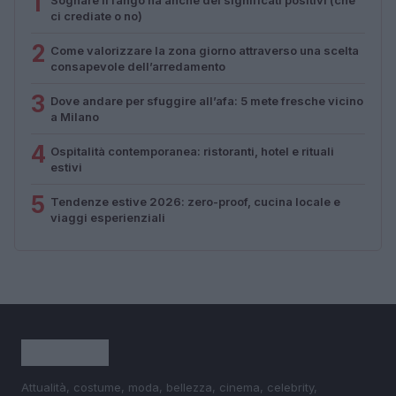
1
ci crediate o no)
2
Come valorizzare la zona giorno attraverso una scelta
consapevole dell’arredamento
3
Dove andare per sfuggire all’afa: 5 mete fresche vicino
a Milano
4
Ospitalità contemporanea: ristoranti, hotel e rituali
estivi
5
Tendenze estive 2026: zero-proof, cucina locale e
viaggi esperienziali
Attualità, costume, moda, bellezza, cinema, celebrity,