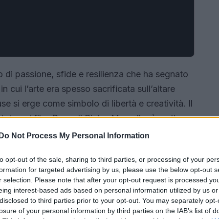
 di passione, sfide e resilienza che ha segnato
in cui l’arte era spesso sacrificata sull’altare
se si erge come simbolo di libertà e creatività. Il
tato nel film
Duse
di Pietro Marcello, è molto
o profondo nell’anima di una donna che ha
Do Not Process My Personal Information
to opt-out of the sale, sharing to third parties, or processing of your per
formation for targeted advertising by us, please use the below opt-out s
r selection. Please note that after your opt-out request is processed y
eing interest-based ads based on personal information utilized by us or
disclosed to third parties prior to your opt-out. You may separately opt-
losure of your personal information by third parties on the IAB’s list of