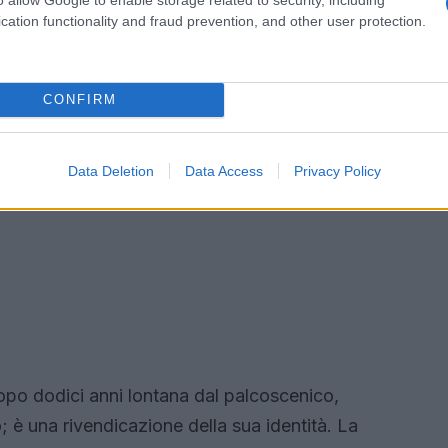
cation functionality and fraud prevention, and other user protection.
CONFIRM
Data Deletion
Data Access
Privacy Policy
opo dodici anni lontana dal palcoscenico,
; è una rivendicazione della sua identità. La