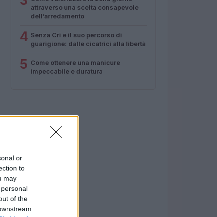
3
attraverso una scelta consapevole
dell’arredamento
4
Senza Cri e il suo percorso di
guarigione: dalle cicatrici alla libertà
5
Come ottenere una manicure
impeccabile e duratura
sonal or
ection to
ou may
 personal
out of the
 downstream