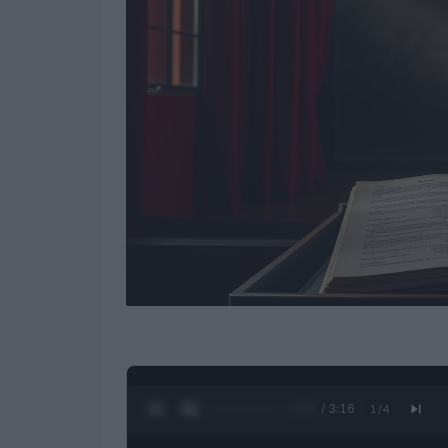
0:28 / 3:16
1
/
4