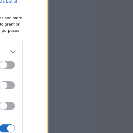
B’s List of
er and store
to grant or
ed purposes