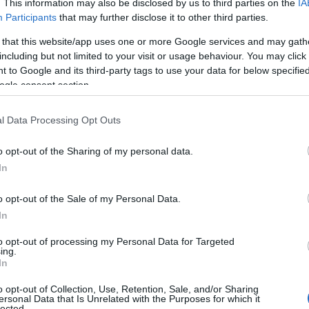
. This information may also be disclosed by us to third parties on the
IA
Participants
that may further disclose it to other third parties.
 that this website/app uses one or more Google services and may gath
including but not limited to your visit or usage behaviour. You may click 
 to Google and its third-party tags to use your data for below specifi
ogle consent section.
l Data Processing Opt Outs
o opt-out of the Sharing of my personal data.
In
ro
o opt-out of the Sale of my Personal Data.
In
rica; è un’icona che ha definito il teatro del suo
to opt-out of processing my Personal Data for Targeted
i cambiamenti, Duse ha saputo catturare
ing.
In
do in scena personaggi complessi e sfumati.
o opt-out of Collection, Use, Retention, Sale, and/or Sharing
 teatro a un livello di espressione artistica che
ersonal Data that Is Unrelated with the Purposes for which it
lected.