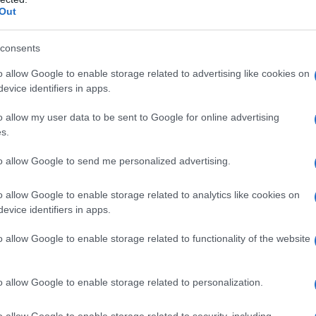
Out
mance di
Valeria Bruni Tedeschi
riesce a
consents
 di questa attrice. Non si tratta solo di
o allow Google to enable storage related to advertising like cookies on
 una società in tumulto, che lotta tra la guerra e il
evice identifiers in apps.
 diventa così un simbolo della lotta contro il
o allow my user data to be sent to Google for online advertising
s.
to allow Google to send me personalized advertising.
indissolubile
o allow Google to enable storage related to analytics like cookies on
un momento cruciale del film, e questo mantra si
evice identifiers in apps.
do di disordini e conflitti, l’arte è la sua unica
o allow Google to enable storage related to functionality of the website
ve ogni personaggio, ogni parola, come se fosse
 verità. Questo legame tra arte e vita si manifesta
o allow Google to enable storage related to personalization.
rienza emotiva intensa per il pubblico.
o allow Google to enable storage related to security, including