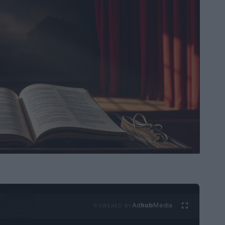
Ad
hub
Media
POWERED BY