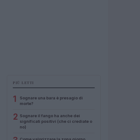
PIÙ LETTI
1
Sognare una bara è presagio di
morte?
2
Sognare il fango ha anche dei
significati positivi (che ci crediate o
no)
Come valorizzare la zona giorno