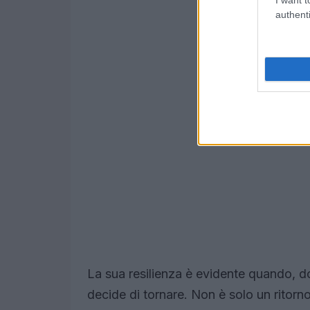
authenti
La sua resilienza è evidente quando, d
decide di tornare. Non è solo un ritorno