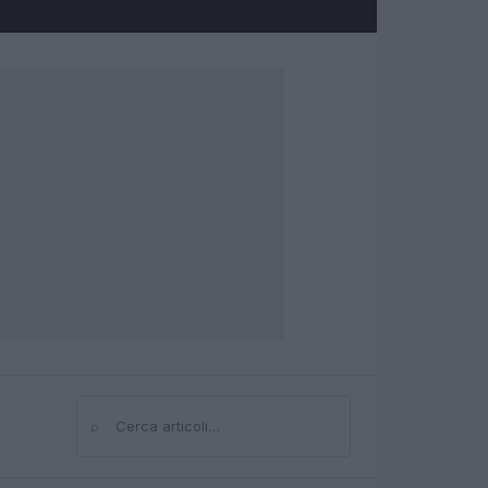
⌕
Cerca