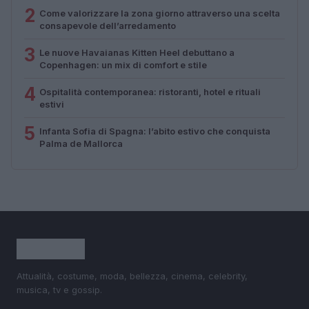
2
Come valorizzare la zona giorno attraverso una scelta
consapevole dell’arredamento
3
Le nuove Havaianas Kitten Heel debuttano a
Copenhagen: un mix di comfort e stile
4
Ospitalità contemporanea: ristoranti, hotel e rituali
estivi
5
Infanta Sofia di Spagna: l’abito estivo che conquista
Palma de Mallorca
Attualità, costume, moda, bellezza, cinema, celebrity,
musica, tv e gossip.