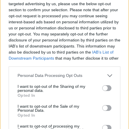
targeted advertising by us, please use the below opt-out
Nel complesso, la proposta di Anderson per
Dior
section to confirm your selection. Please note that after your
per l’Autunno-Inverno 2026/27 si è confermata
opt-out request is processed you may continue seeing
interest-based ads based on personal information utilized by
come un esercizio di equilibrio tra sperimentazione
us or personal information disclosed to third parties prior to
formale e rispetto per l’artigianato internazionale,
your opt-out. You may separately opt-out of the further
capace di mettere in luce sia la ricerca materica
disclosure of your personal information by third parties on the
IAB’s list of downstream participants. This information may
ispirata a Benglis sia il valore delle tecniche tessili
also be disclosed by us to third parties on the
IAB’s List of
storiche provenienti dall’India.
Downstream Participants
that may further disclose it to other
third parties.
Please note that this website/app uses one or more Google
Personal Data Processing Opt Outs
services and may gather and store information including but
AUTORE
Camilla Fiore
not limited to your visit or usage behaviour. You may click to
I want to opt-out of the Sharing of my
personal data.
grant or deny consent to Google and its third-party tags to
Camilla Fiore, da Verona, annotò la prima
Opted In
use your data for below specified purposes in below Google
review dopo aver testato un siero durante la
consent section.
I want to opt-out of the Sale of my
Fiera della Cosmesi: quell’articolo cambiò la
Personal Data.
linea editoriale dedicata alla prova prodotto.
Opted In
Propone rubriche con taglio rigoroso e porta
in redazione la precisione di chi colleziona
I want to opt-out of processing my