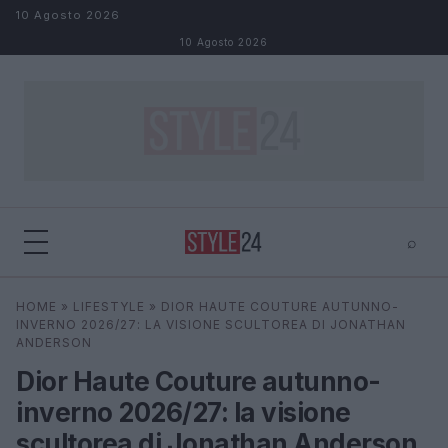
Salta al contenuto
10 Agosto 2026
10 Agosto 2026
⌕
×
⌕
HOME
»
LIFESTYLE
»
DIOR HAUTE COUTURE AUTUNNO-
Cerca
INVERNO 2026/27: LA VISIONE SCULTOREA DI JONATHAN
ANDERSON
Dior Haute Couture autunno-
inverno 2026/27: la visione
scultorea di Jonathan Anderson