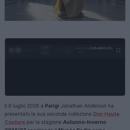
0:29 /
Ad
hub
Media
POWERED
1
/
4
3:16
BY
Il 6 luglio 2026 a
Parigi
Jonathan Anderson ha
presentato la sua seconda collezione
Dior Haute
Couture
per la stagione
Autunno-Inverno