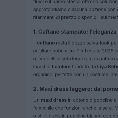
fluidi e il pareo stesso offrono soluzion
approfondiamo ciascuna opzione con es
riferimenti di prezzo disponibili sul mer
1. Caftano stampato: l’eleganza
Il
caftano
resta il pezzo salva-look per 
un’allure bohémien. Per l’estate 2026 
o i modelli in seta leggera con pattern v
marchio
Lemlem
fondato da
Liya Ke
organico, perfette con un costume inter
2. Maxi dress leggero: dal pomer
Un
maxi dress
in cotone o popeline è 
femminile che funzioni anche la sera. M
o shirt-dress in popeline bianco con bot