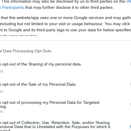
. This information may also be disclosed by us to third parties on the
IA
Participants
that may further disclose it to other third parties.
 that this website/app uses one or more Google services and may gath
including but not limited to your visit or usage behaviour. You may click 
 to Google and its third-party tags to use your data for below specifi
ogle consent section.
l Data Processing Opt Outs
o opt-out of the Sharing of my personal data.
In
o opt-out of the Sale of my Personal Data.
In
tichette rigide. Il pareo sta bene sia su
“lui”
che
to opt-out of processing my Personal Data for Targeted
ing.
si presta a numerose interpretazioni pratiche e
In
 curata. Di seguito, cinque scelte concrete per
o opt-out of Collection, Use, Retention, Sale, and/or Sharing
ersonal Data that Is Unrelated with the Purposes for which it
ino per raggiungere il bar o il ristorante sulla
lected.