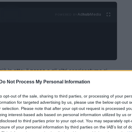
Ad
hub
Media
POWERED BY
à in atto: il
pareo
e gli altri copricostume si
 per muoversi agilmente tra spiaggia, piscina e
Do Not Process My Personal Information
con il tuffo del mattino sia che nasca come pausa
to opt-out of the sale, sharing to third parties, or processing of your per
sopra il costume significa bilanciare
comodità
e
formation for targeted advertising by us, please use the below opt-out s
r selection. Please note that after your opt-out request is processed y
eing interest-based ads based on personal information utilized by us or
disclosed to third parties prior to your opt-out. You may separately opt-
losure of your personal information by third parties on the IAB’s list of