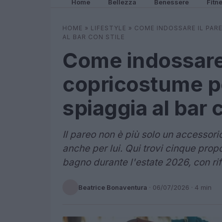
Home
Bellezza
Benessere
Fitn
HOME
»
LIFESTYLE
»
COME INDOSSARE IL PAR
AL BAR CON STILE
Come indossare i
copricostume pe
spiaggia al bar c
Il pareo non è più solo un accessori
anche per lui. Qui trovi cinque propo
bagno durante l'estate 2026, con rif
Beatrice Bonaventura
·
06/07/2026
· 4 min