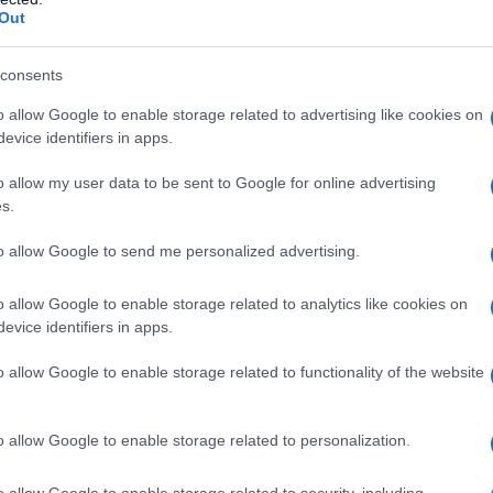
Out
consents
po leggero da viaggio
o allow Google to enable storage related to advertising like cookies on
evice identifiers in apps.
orio che vale il posto in valigia: occupa poco
abile. Puoi usarlo come gonna a portafoglio,
o allow my user data to be sent to Google for online advertising
o o come foulard oversize. Le varianti in spugna
s.
erfette anche come asciugamano improvvisato, e
to allow Google to send me personalized advertising.
o restano tra i più richiesti.
o allow Google to enable storage related to analytics like cookies on
evice identifiers in apps.
ratica, il
fast fashion
propone modelli a
prezzi
ili da
H&M
intorno a
12,90 euro
. Aggiungi
o allow Google to enable storage related to functionality of the website
 completare un outfit che si trasforma in un
o allow Google to enable storage related to personalization.
o allow Google to enable storage related to security, including