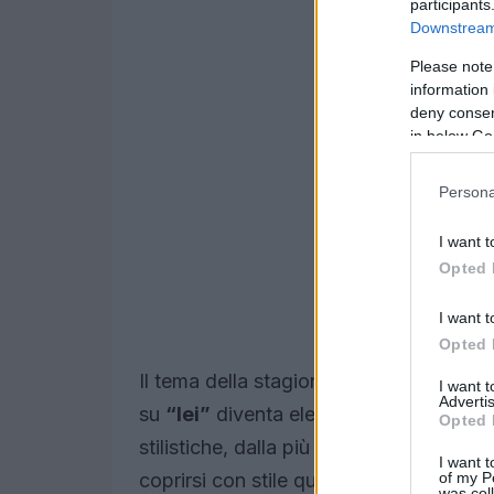
participants
Downstream 
Please note
information 
deny consent
in below Go
Persona
I want t
Opted 
I want t
Opted 
Il tema della stagione è chiaro: niente e
I want 
Advertis
su
“lei”
diventa elemento di
layering
e 
Opted 
stilistiche, dalla più informale alla più
I want t
of my P
coprirsi con stile quando si lascia il lett
was col