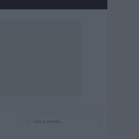
⌕
Cerca