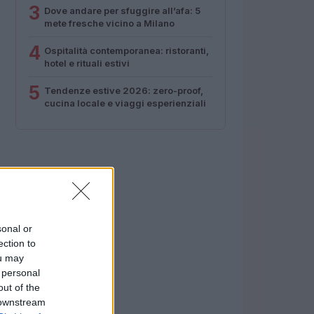
3
Dove andare per sfuggire all’afa: 5
mete fresche vicino a Milano
4
Ospitalità contemporanea: ristoranti,
hotel e rituali estivi
5
Tendenze estive 2026: zero-proof,
cucina locale e viaggi esperienziali
sonal or
ection to
ou may
 personal
out of the
 downstream