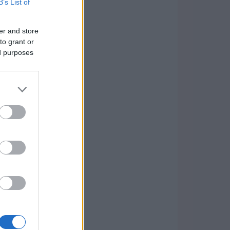
B’s List of
er and store
to grant or
ed purposes