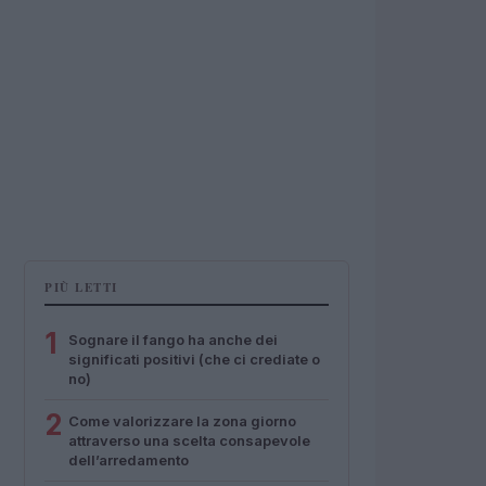
PIÙ LETTI
1
Sognare il fango ha anche dei
significati positivi (che ci crediate o
no)
2
Come valorizzare la zona giorno
attraverso una scelta consapevole
dell’arredamento