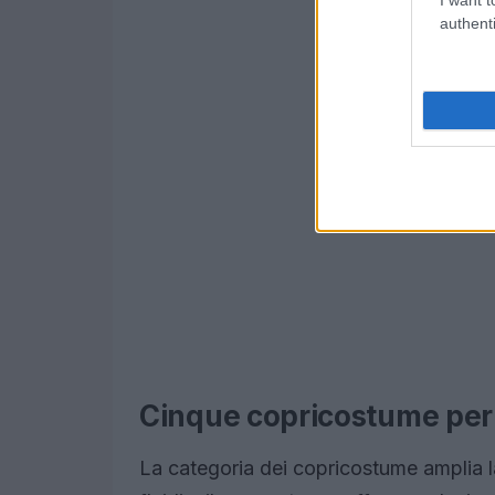
authenti
Cinque copricostume per 
La categoria dei copricostume amplia la