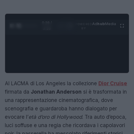
0:29 /
Ad
hub
Media
POWERED
1
/
4
3:16
BY
Al LACMA di Los Angeles la collezione
Dior Cruise
firmata da
Jonathan Anderson
si è trasformata in
una rappresentazione cinematografica, dove
scenografia e guardaroba hanno dialogato per
evocare l’
età d’oro di Hollywood
. Tra auto d’epoca,
luci soffuse e una regia che ricordava i capolavori
noir, la passerella ha mescolato riferimenti storici