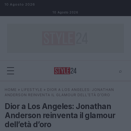
Salta al contenuto
10 Agosto 2026
10 Agosto 2026
⌕
×
⌕
HOME
»
LIFESTYLE
»
DIOR A LOS ANGELES: JONATHAN
Cerca
ANDERSON REINVENTA IL GLAMOUR DELL’ETÀ D’ORO
Dior a Los Angeles: Jonathan
Anderson reinventa il glamour
dell’età d’oro