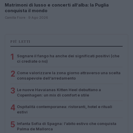
Matrimoni di lusso e concerti all’alba: la Puglia
conquista il mondo
Camilla Fiore · 9 Ago 2026
PIÙ LETTI
1
Sognare il fango ha anche dei significati positivi (che
ci crediate o no)
2
Come valorizzare la zona giorno attraverso una scelta
consapevole dell’arredamento
3
Le nuove Havaianas Kitten Heel debuttano a
Copenhagen: un mix di comfort e stile
4
Ospitalità contemporanea: ristoranti, hotel e rituali
estivi
5
Infanta Sofia di Spagna: l’abito estivo che conquista
Palma de Mallorca