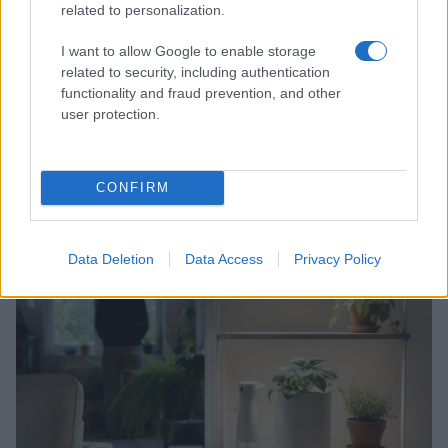
related to personalization.
I want to allow Google to enable storage
related to security, including authentication
functionality and fraud prevention, and other
user protection.
Mostre a Parigi estate 2026: cosa vedere nei musei e
CONFIRM
spazi espositivi
Beatrice Bonaventura · 9 Ago 2026
Data Deletion
Data Access
Privacy Policy
LIFESTYLE