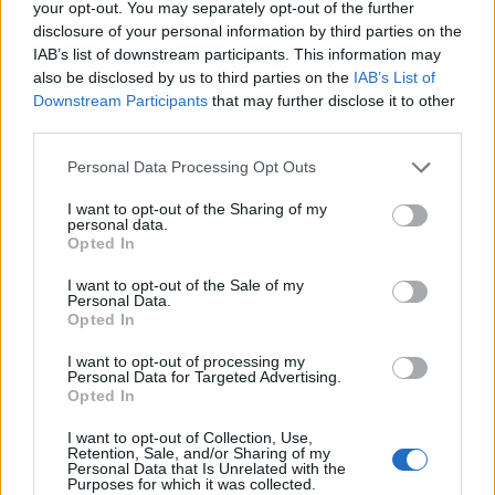
your opt-out. You may separately opt-out of the further
disclosure of your personal information by third parties on the
IAB’s list of downstream participants. This information may
AUTORE
also be disclosed by us to third parties on the
IAB’s List of
Matteo Pellegrino
Downstream Participants
that may further disclose it to other
Matteo Pellegrino ha organizzato una sfilata
third parties.
pop-up nei vicoli del Quartieri Spagnoli per
Please note that this website/app uses one or more Google
promuovere giovani designer; è editorialista
Personal Data Processing Opt Outs
services and may gather and store information including but
moda che cura rubriche su artigianato e
not limited to your visit or usage behaviour. You may click to
I want to opt-out of the Sharing of my
tendenze locali. Nato a Napoli, conserva
personal data.
grant or deny consent to Google and its third-party tags to
bozze di pattern e appunti presi nelle sartorie
Opted In
use your data for below specified purposes in below Google
di via Toledo.
consent section.
I want to opt-out of the Sale of my
Personal Data.
Opted In
I want to opt-out of processing my
Personal Data for Targeted Advertising.
Opted In
I want to opt-out of Collection, Use,
Retention, Sale, and/or Sharing of my
Personal Data that Is Unrelated with the
Purposes for which it was collected.