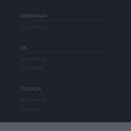
GERMANIA
Investieren24
UK
News Hub UK
Lgbtq News
OLANDA
Investeren 24
NL Newz