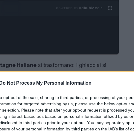
Ad
hub
Media
POWERED BY
agne italiane
si trasformano: i ghiacciai si
i montani riaprono con la calma tipica della
bassa
 per chi cerca un’esperienza all’aria aperta
Do Not Process My Personal Information
tmi rallentati, sentieri ricchi di fioriture e viste
to opt-out of the sale, sharing to third parties, or processing of your per
 queste righe esploriamo perché scegliere la
formation for targeted advertising by us, please use the below opt-out s
, dalle Dolomiti fino alla Sicilia, meritano una
r selection. Please note that after your opt-out request is processed y
eing interest-based ads based on personal information utilized by us or
disclosed to third parties prior to your opt-out. You may separately opt-
losure of your personal information by third parties on the IAB’s list of