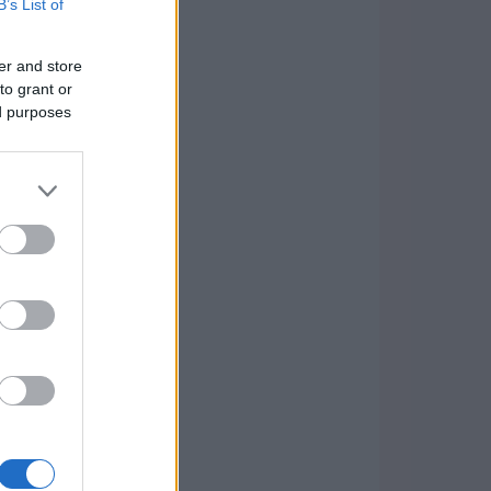
B’s List of
er and store
to grant or
ed purposes