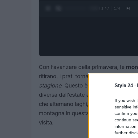
0:27 / 1:47
1
/
4
Con l’avanzare della primavera, le
mont
ritirano, i prati tornano verdi e i borgh
stagione
. Questo è il momento perfetto
Style 24 -
diversa dall’estate affollata: quotidiani ri
If you wish 
che alternano laghi, foreste e valli. In
sensitive in
montagna in questa stagione e quali aree
confirm you
continue se
visita.
information 
further disc