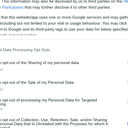
. This information may also be disclosed by us to third parties on the
IA
Participants
that may further disclose it to other third parties.
 that this website/app uses one or more Google services and may gath
including but not limited to your visit or usage behaviour. You may click 
 to Google and its third-party tags to use your data for below specifi
ogle consent section.
l Data Processing Opt Outs
o opt-out of the Sharing of my personal data.
In
o opt-out of the Sale of my Personal Data.
In
to opt-out of processing my Personal Data for Targeted
ing.
In
dera un mix di
trekking
, weekend rigeneranti e
i, ma anche passeggiate facili, scoperte
o opt-out of Collection, Use, Retention, Sale, and/or Sharing
ersonal Data that Is Unrelated with the Purposes for which it
teristici. Troverai consigli pratici su
lected.