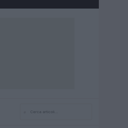
⌕
Cerca