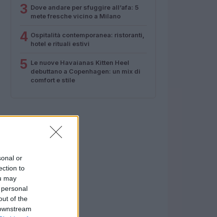
3
Dove andare per sfuggire all’afa: 5
mete fresche vicino a Milano
4
Ospitalità contemporanea: ristoranti,
hotel e rituali estivi
5
Le nuove Havaianas Kitten Heel
debuttano a Copenhagen: un mix di
comfort e stile
sonal or
ection to
ou may
 personal
out of the
 downstream