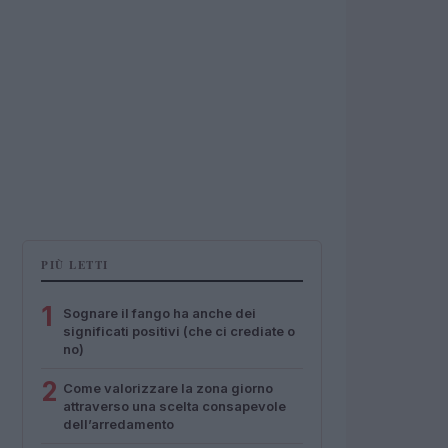
PIÙ LETTI
1
Sognare il fango ha anche dei
significati positivi (che ci crediate o
no)
2
Come valorizzare la zona giorno
attraverso una scelta consapevole
dell’arredamento