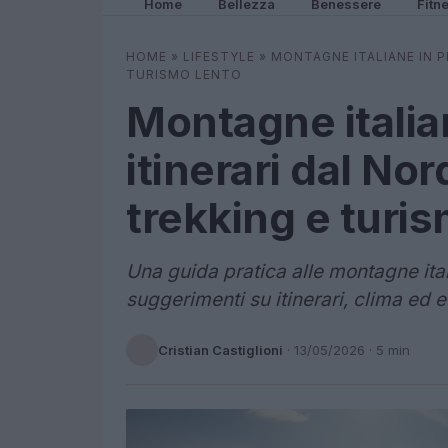
Home
Bellezza
Benessere
Fitn
HOME
»
LIFESTYLE
»
MONTAGNE ITALIANE IN P
TURISMO LENTO
Montagne italia
itinerari dal Nor
trekking e turi
Una guida pratica alle montagne ital
suggerimenti su itinerari, clima ed
Cristian Castiglioni
·
13/05/2026
· 5 min