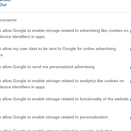
Out
ifferenziati per livello, con esempi concreti dal
messa di un viaggio sostenibile e accessibile.
consents
o allow Google to enable storage related to advertising like cookies on
na in primavera
evice identifiers in apps.
iornate più lunghe, temperature miti e un
o allow my user data to be sent to Google for online advertising
s.
ioni sono spesso più piacevoli senza il caldo
 mesi clou. Il
ciclo naturale
di neve, piante e
to allow Google to send me personalized advertising.
unità per il birdwatching e l’osservazione delle
o allow Google to enable storage related to analytics like cookies on
na in questo periodo significa sostenere economie
evice identifiers in apps.
più autentici nei rifugi e nei paesi.
o allow Google to enable storage related to functionality of the website
o allow Google to enable storage related to personalization.
le: alcune quote rimangono innevate mentre i
È importante comprendere il concetto di
o allow Google to enable storage related to security, including