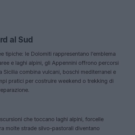
ord al Sud
e tipiche: le Dolomiti rappresentano l’emblema
e e laghi alpini, gli Appennini offrono percorsi
la Sicilia combina vulcani, boschi mediterranei e
mpi pratici per costruire weekend o trekking di
 preparazione.
cursioni che toccano laghi alpini, forcelle
era molte strade silvo-pastorali diventano