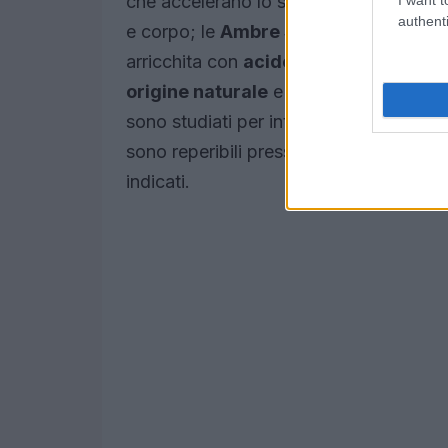
che accelerano lo sviluppo del colore; 
authenti
e corpo; le
Ambre Solaire Natural Br
arricchita con
acido ialuronico
e acqua
origine naturale
e tecnologie che favo
sono studiati per integrarsi alle abitudi
sono reperibili presso rivenditori come
indicati.