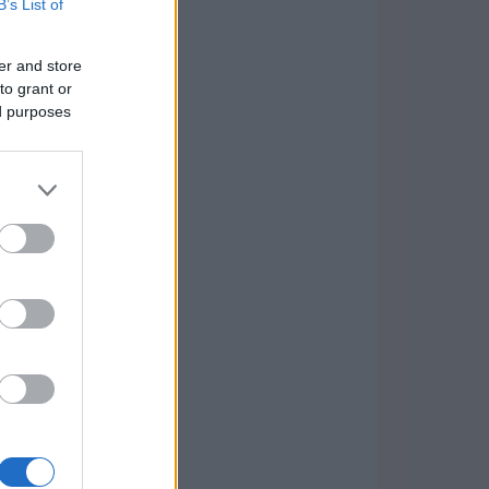
B’s List of
er and store
to grant or
ed purposes