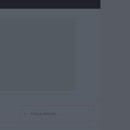
⌕
Cerca