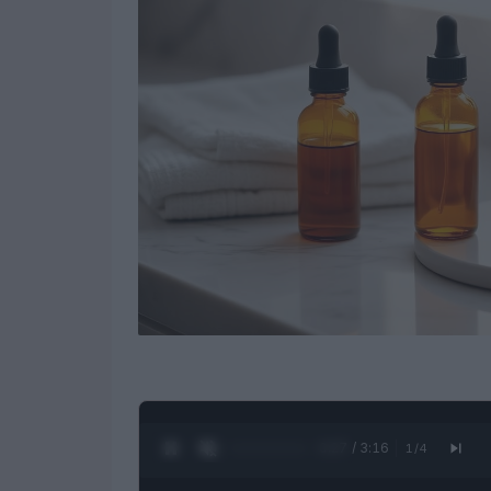
0:28 / 3:16
1
/
4