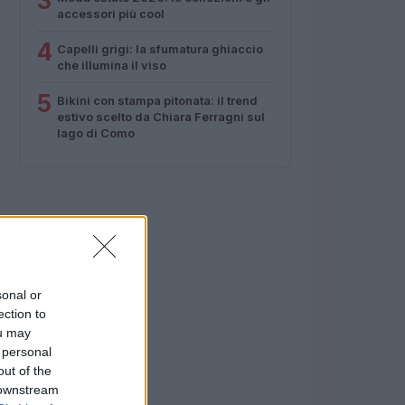
3
accessori più cool
4
Capelli grigi: la sfumatura ghiaccio
che illumina il viso
5
Bikini con stampa pitonata: il trend
estivo scelto da Chiara Ferragni sul
lago di Como
sonal or
ection to
ou may
 personal
out of the
 downstream