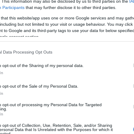
. This information may also be disclosed by us to third parties on the
IA
Participants
that may further disclose it to other third parties.
 that this website/app uses one or more Google services and may gath
including but not limited to your visit or usage behaviour. You may click 
 to Google and its third-party tags to use your data for below specifi
ogle consent section.
l Data Processing Opt Outs
o opt-out of the Sharing of my personal data.
In
hé scegliere le
gocce per il viso
, quali sono le
ate e come usarle al meglio per evitare macchie o
o opt-out of the Sale of my Personal Data.
In
na panoramica di cinque prodotti particolarmente
uzioni di fascia alta, corredate dalle loro
to opt-out of processing my Personal Data for Targeted
ing.
forza.
In
o opt-out of Collection, Use, Retention, Sale, and/or Sharing
ersonal Data that Is Unrelated with the Purposes for which it
e autoabbronzanti
lected.