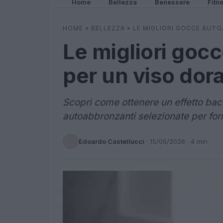
Home
Bellezza
Benessere
Fitn
HOME
»
BELLEZZA
»
LE MIGLIORI GOCCE AUT
Le migliori goc
per un viso dora
Scopri come ottenere un effetto bac
autoabbronzanti selezionate per form
Edoardo Castellucci
·
15/05/2026
· 4 min