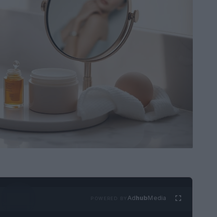
Ad
hub
Media
POWERED BY