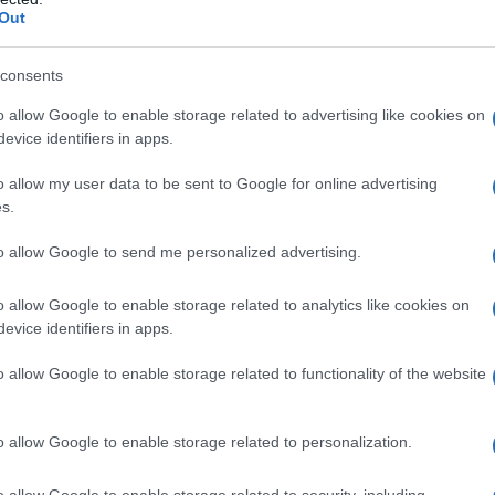
Out
ermate perché offrono un
effetto naturale
senza
li per ravvivare un incarnato spento, uniformare il
consents
ie alla loro formulazione fluida, le gocce si
o allow Google to enable storage related to advertising like cookies on
evice identifiers in apps.
dotinta, consentendo un’applicazione
e un’abbronzatura leggera, con dosi maggiori un
o allow my user data to be sent to Google for online advertising
s.
gliere formule che contengano agenti idratanti
tti che garantiscano uno sviluppo uniforme del
to allow Google to send me personalized advertising.
striature.
o allow Google to enable storage related to analytics like cookies on
evice identifiers in apps.
o allow Google to enable storage related to functionality of the website
o: le
Gocce progressive
di
Sephora
ra graduale e personalizzabile; le
Gocce
o allow Google to enable storage related to personalization.
’uso del
DHA Rapid
e l’estratto di mallo di noce
o allow Google to enable storage related to security, including