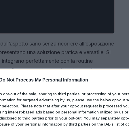
 dall’aspetto sano senza ricorrere all’esposizione
resentano una soluzione pratica e versatile. Si
si integrano perfettamente con la routine
e alla crema o al siero abituale per ottenere un
 alla quantità utilizzata.
Do Not Process My Personal Information
to opt-out of the sale, sharing to third parties, or processing of your per
formation for targeted advertising by us, please use the below opt-out s
r selection. Please note that after your opt-out request is processed y
eing interest-based ads based on personal information utilized by us or
disclosed to third parties prior to your opt-out. You may separately opt-
losure of your personal information by third parties on the IAB’s list of