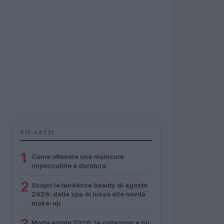
PIÙ LETTI
1
Come ottenere una manicure
impeccabile e duratura
2
Scopri le tendenze beauty di agosto
2026: dalle spa di lusso alle novità
make-up
Moda estate 2026: le collezioni e gli