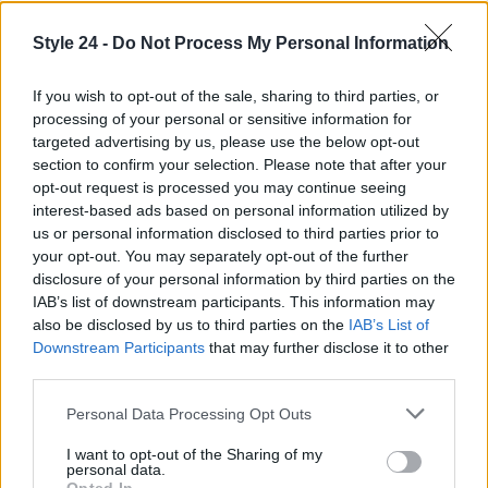
Con pochi semplici gesti si conserva la freschezza
e la raffinatezza che contraddistinguono questo
Style 24 -
Do Not Process My Personal Information
tipo di outfit.
If you wish to opt-out of the sale, sharing to third parties, or
processing of your personal or sensitive information for
Giulia come fonte di ispirazione
targeted advertising by us, please use the below opt-out
Il modo in cui
Giulia De Lellis
interpreta la moda
section to confirm your selection. Please note that after your
opt-out request is processed you may continue seeing
quotidiana dimostra come il ruolo dell’influencer
interest-based ads based on personal information utilized by
possa trasformare una proposta sartoriale in un
us or personal information disclosed to third parties prior to
fenomeno di costume. Condividendo il suo
daily
your opt-out. You may separately opt-out of the further
disclosure of your personal information by third parties on the
look
e suggerimenti pratici, riesce a orientare
IAB’s list of downstream participants. This information may
scelte e acquisti, facendo emergere capi che
also be disclosed by us to third parties on the
IAB’s List of
diventano rapidamente diffusissimi. Il coordinato in
Downstream Participants
that may further disclose it to other
third parties.
lino e pizzo
è un esempio di come estetica e
funzionalità possano convivere, offrendo spunti utili
Please note that this website/app uses one or more Google
Personal Data Processing Opt Outs
services and may gather and store information including but
per chi desidera rinnovare il guardaroba estivo con
not limited to your visit or usage behaviour. You may click to
I want to opt-out of the Sharing of my
capi eleganti ma vivibili.
personal data.
grant or deny consent to Google and its third-party tags to