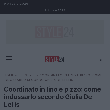
Salta al contenuto
9 Agosto 2026
9 Agosto 2026
⌕
×
⌕
HOME
»
LIFESTYLE
»
COORDINATO IN LINO E PIZZO: COME
Cerca
INDOSSARLO SECONDO GIULIA DE LELLIS
Coordinato in lino e pizzo: come
indossarlo secondo Giulia De
Lellis