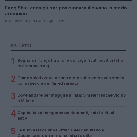
Feng Shui: consigli per posizionare il divano in modo
armonico
Beatrice Bonaventura · 9 Ago 2026
PIÙ LETTI
1
Sognare il fango ha anche dei significati positivi (che
ci crediate o no)
2
Come valorizzare la zona giorno attraverso una scelta
consapevole dell’arredamento
3
Dove andare per sfuggire all’afa: 5 mete fresche vicino
a Milano
4
Ospitalità contemporanea: ristoranti, hotel e rituali
estivi
5
Le nuove Havaianas Kitten Heel debuttano a
Copenhagen: un mix di comfort e stile