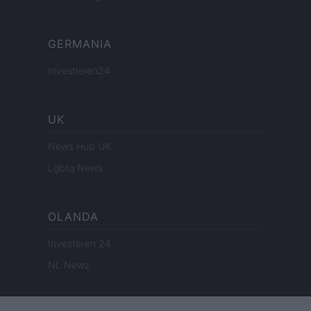
GERMANIA
Investieren24
UK
News Hub UK
Lgbtq News
OLANDA
Investeren 24
NL Newz