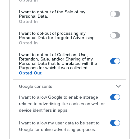
Opted In
use your data for below specified purposes in below Google
consent section.
I want to opt-out of the Sale of my
Personal Data.
AUTORE
Opted In
Camilla Pellegrini
I want to opt-out of processing my
Camilla Pellegrini, genovese e già infermiera,
Personal Data for Targeted Advertising.
racconta ancora la notte trascorsa nel pronto
Opted In
soccorso di Sampierdarena quando decise di
I want to opt-out of Collection, Use,
tradurre esperienza clinica in contenuti
Retention, Sale, and/or Sharing of my
divulgativi. In redazione sostiene un
Personal Data that Is Unrelated with the
Purposes for which it was collected.
approccio rigoroso e porta con sé cartoline e
Opted Out
appunti di turni reali.
Google consents
I want to allow Google to enable storage
related to advertising like cookies on web or
device identifiers in apps.
I want to allow my user data to be sent to
Google for online advertising purposes.