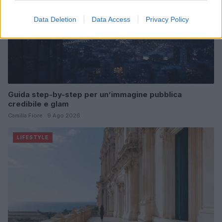
Data Deletion
Data Access
Privacy Policy
Guida step-by-step per un’immagine pubblica
credibile e glam
Camilla Fiore · 9 Ago 2026
LIFESTYLE