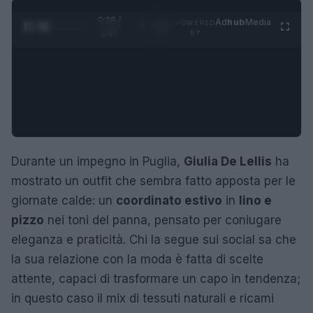
0:29 /
Ad
hub
Media
POWERED
1
/
4
1:47
BY
Durante un impegno in Puglia,
Giulia De Lellis
ha
mostrato un outfit che sembra fatto apposta per le
giornate calde: un
coordinato estivo
in
lino e
pizzo
nei toni del panna, pensato per coniugare
eleganza e praticità. Chi la segue sui social sa che
la sua relazione con la moda è fatta di scelte
attente, capaci di trasformare un capo in tendenza;
in questo caso il mix di tessuti naturali e ricami