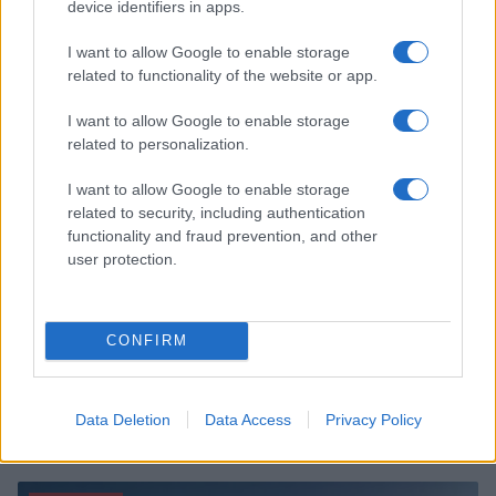
Dove si terrà Vogue World nel 2027: la scelta di San
device identifiers in apps.
Francisco
I want to allow Google to enable storage
Matteo Pellegrino · 6 Ago 2026
related to functionality of the website or app.
LIFESTYLE
I want to allow Google to enable storage
related to personalization.
I want to allow Google to enable storage
related to security, including authentication
functionality and fraud prevention, and other
user protection.
CONFIRM
Come riconoscere e risolvere i problemi della lavanda
Data Deletion
Data Access
Privacy Policy
nel tuo giardino
Beatrice Bonaventura · 6 Ago 2026