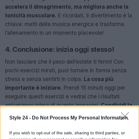
accelera il dimagrimento, ma migliora anche la
tonicità muscolare.
E ricordati, il divertimento è la
chiave: metti della musica energica e trasforma
l’allenamento in un momento piacevole!
4. Conclusione: inizia oggi stesso!
Non lasciare che il peso dell’estate ti fermi! Con
pochi esercizi mirati, puoi tornare in forma senza
stress e senza sentirti in colpa.
La cosa più
importante è iniziare.
Prendi 15 minuti oggi per
eseguire questi esercizi e vedrai che i risultati
arriveranno prima di quanto immagini.
Condividi la
tua esperienza e i tuoi progressi con i tuoi amici,
Style 24 -
Do Not Process My Personal Information
perché insieme è più facile e divertente!
If you wish to opt-out of the sale, sharing to third parties, or