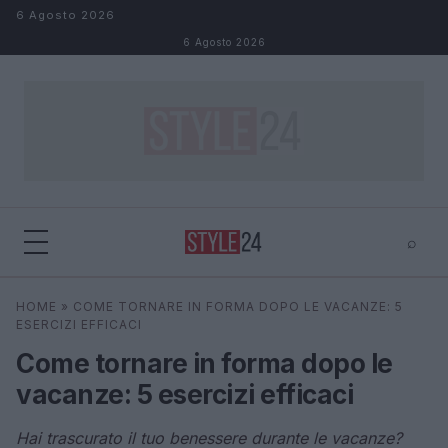
Salta al contenuto
6 Agosto 2026
6 Agosto 2026
⌕
×
⌕
HOME
»
COME TORNARE IN FORMA DOPO LE VACANZE: 5
Cerca
ESERCIZI EFFICACI
Come tornare in forma dopo le
vacanze: 5 esercizi efficaci
Hai trascurato il tuo benessere durante le vacanze?