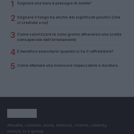
1
Sognare una bara è presagio di morte?
2
Sognare il fango ha anche dei significati positivi (che
ci crediate o no)
3
Come valorizzare la zona giorno attraverso una scelta
consapevole dell’arredamento
4
È benefico esercitarsi quando si ha il raffreddore?
5
Come ottenere una manicure impeccabile e duratura
Attualità, costume, moda, bellezza, cinema, celebrity,
musica, tv e gossip.