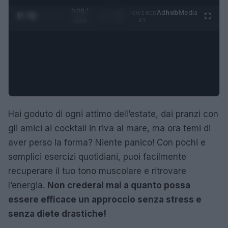
0:29 /
Ad
hub
Media
POWERED
1
/
4
3:16
BY
Hai goduto di ogni attimo dell’estate, dai pranzi con
gli amici ai cocktail in riva al mare, ma ora temi di
aver perso la forma? Niente panico! Con pochi e
semplici esercizi quotidiani, puoi facilmente
recuperare il tuo tono muscolare e ritrovare
l’energia.
Non crederai mai a quanto possa
essere efficace un approccio senza stress e
senza diete drastiche!