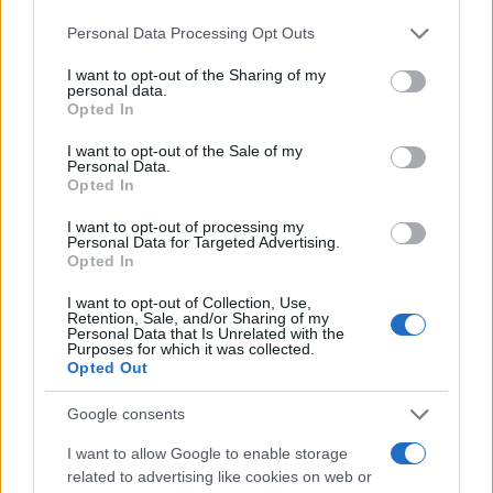
Staff
Please note that this website/app uses one or more Google
Personal Data Processing Opt Outs
services and may gather and store information including but
not limited to your visit or usage behaviour. You may click to
I want to opt-out of the Sharing of my
personal data.
grant or deny consent to Google and its third-party tags to
Opted In
use your data for below specified purposes in below Google
consent section.
I want to opt-out of the Sale of my
Personal Data.
Opted In
I want to opt-out of processing my
Personal Data for Targeted Advertising.
Opted In
I want to opt-out of Collection, Use,
Retention, Sale, and/or Sharing of my
Personal Data that Is Unrelated with the
Purposes for which it was collected.
Opted Out
Google consents
I want to allow Google to enable storage
related to advertising like cookies on web or