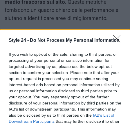
medio trascorso sul sito
. Queste metriche
forniscono un quadro chiaro delle performance e
aiutano a identificare aree di miglioramento.
Inoltre, è consigliabile utilizzare strumenti di
customer feedback per raccogliere opinioni dirette
Style 24 -
Do Not Process My Personal Information
dai consumatori. Queste informazioni possono
If you wish to opt-out of the sale, sharing to third parties, or
rivelare
insight
preziosi su cosa funziona e cosa
processing of your personal or sensitive information for
non, permettendo così di apportare modifiche
targeted advertising by us, please use the below opt-out
tempestive e strategiche. L’ottimizzazione del
section to confirm your selection. Please note that after your
opt-out request is processed you may continue seeing
funnel e del customer journey è un processo
interest-based ads based on personal information utilized by
continuo che richiede attenzione costante e
us or personal information disclosed to third parties prior to
adattamento alle nuove tendenze e comportamenti
your opt-out. You may separately opt-out of the further
disclosure of your personal information by third parties on the
dei consumatori.
IAB’s list of downstream participants. This information may
also be disclosed by us to third parties on the
IAB’s List of
Downstream Participants
that may further disclose it to other
third parties.
AUTORE