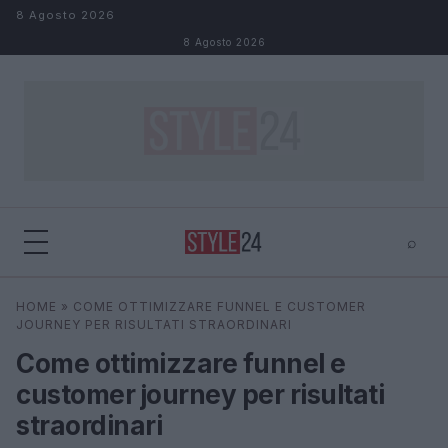
Salta al contenuto
8 Agosto 2026
8 Agosto 2026
⌕
×
⌕
HOME
»
COME OTTIMIZZARE FUNNEL E CUSTOMER
Cerca
JOURNEY PER RISULTATI STRAORDINARI
Come ottimizzare funnel e
customer journey per risultati
straordinari