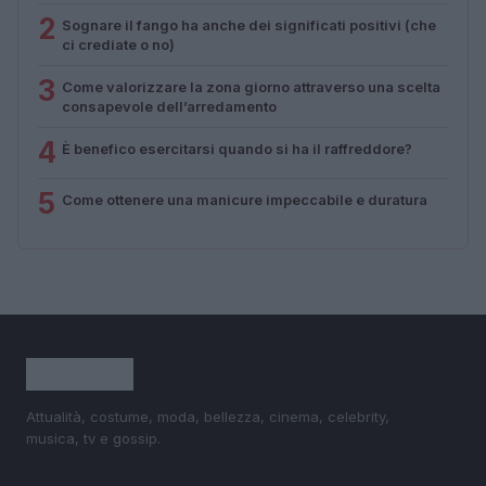
2
Sognare il fango ha anche dei significati positivi (che
ci crediate o no)
3
Come valorizzare la zona giorno attraverso una scelta
consapevole dell’arredamento
4
È benefico esercitarsi quando si ha il raffreddore?
5
Come ottenere una manicure impeccabile e duratura
Attualità, costume, moda, bellezza, cinema, celebrity,
musica, tv e gossip.