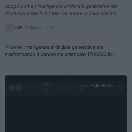
Scopri come l'intelligenza artificiale generativa sta
rivoluzionando il mondo del lavoro e della società.
Staff
·
21/12/2025
· 3 min
0:29 /
Ad
hub
Media
POWERED
1
/
4
2:02
BY