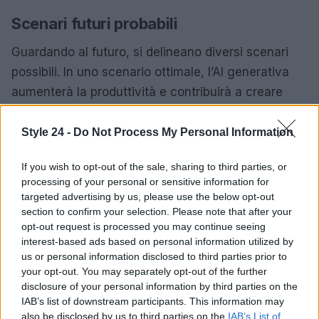
Scenari futuri probabili
Guardando al futuro, si delineano diversi scenari
possibili. In uno scenario ottimale, l’AI generativa
aumenterà la produttività e contribuirà a creare
nuovi posti di lavoro e opportunità in settori
emergenti. Tuttavia, in uno scenario meno
Style 24 -
Do Not Process My Personal Information
favorevole, l’adozione irresponsabile della
If you wish to opt-out of the sale, sharing to third parties, or
tecnologia potrebbe portare a disoccupazione e
processing of your personal or sensitive information for
disuguaglianze crescenti.
targeted advertising by us, please use the below opt-out
section to confirm your selection. Please note that after your
L’intelligenza artificiale generativa rappresenta sia
opt-out request is processed you may continue seeing
interest-based ads based on personal information utilized by
una sfida sia un’opportunità. Coloro che sapranno
us or personal information disclosed to third parties prior to
comprendere e integrare questa tecnologia nel
your opt-out. You may separately opt-out of the further
proprio business potranno ottenere un vantaggio
disclosure of your personal information by third parties on the
IAB’s list of downstream participants. This information may
competitivo significativo. È fondamentale agire,
also be disclosed by us to third parties on the
IAB’s List of