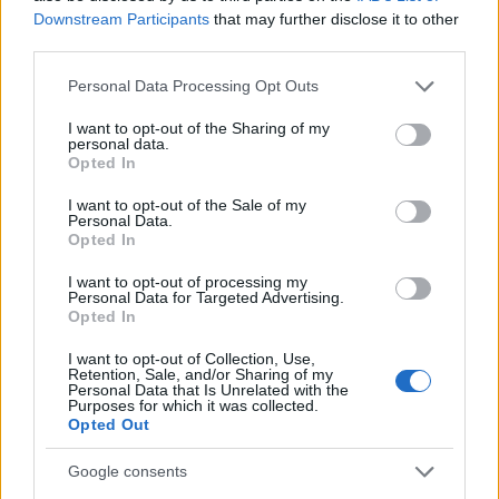
poiché il futuro è già presente.
Downstream Participants
that may further disclose it to other
third parties.
Please note that this website/app uses one or more Google
Personal Data Processing Opt Outs
AUTORE
services and may gather and store information including but
Staff
not limited to your visit or usage behaviour. You may click to
I want to opt-out of the Sharing of my
personal data.
grant or deny consent to Google and its third-party tags to
Opted In
use your data for below specified purposes in below Google
consent section.
I want to opt-out of the Sale of my
Personal Data.
Opted In
I want to opt-out of processing my
Personal Data for Targeted Advertising.
Opted In
I want to opt-out of Collection, Use,
Retention, Sale, and/or Sharing of my
Personal Data that Is Unrelated with the
Purposes for which it was collected.
Opted Out
Google consents