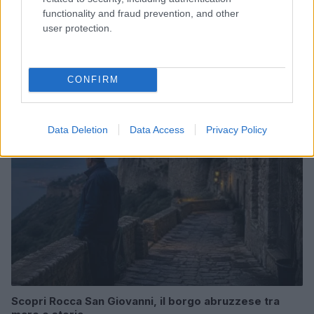
functionality and fraud prevention, and other
user protection.
Copenhagen Fashion Week SS27: le novità che stanno
rivoluzionando la moda
Cristian Castiglioni · 8 Ago 2026
CONFIRM
LIFESTYLE
Data Deletion
Data Access
Privacy Policy
Scopri Rocca San Giovanni, il borgo abruzzese tra