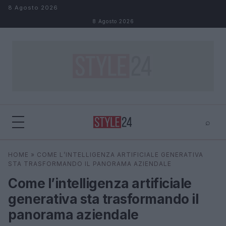
Salta al contenuto
8 Agosto 2026
8 Agosto 2026
⌕
×
⌕
HOME
»
COME L’INTELLIGENZA ARTIFICIALE GENERATIVA
Cerca
STA TRASFORMANDO IL PANORAMA AZIENDALE
Come l’intelligenza artificiale
generativa sta trasformando il
panorama aziendale