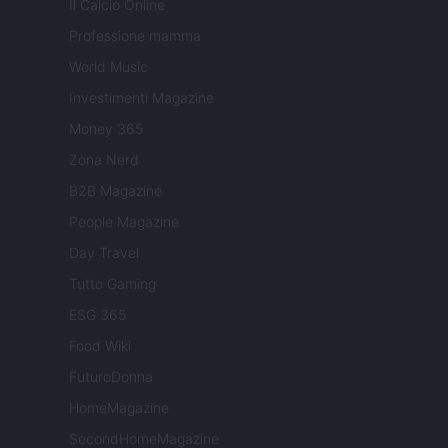
Il Calcio Online
Professione mamma
World Music
Investimenti Magazine
Money 365
Zona Nerd
B2B Magazine
People Magazine
Day Travel
Tutto Gaming
ESG 365
Food Wiki
FuturoDonna
HomeMagazine
SecondHomeMagazine