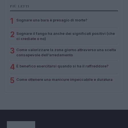
PIÙ LETTI
1
Sognare una bara è presagio di morte?
2
Sognare il fango ha anche dei significati positivi (che
ci crediate o no)
3
Come valorizzare la zona giorno attraverso una scelta
consapevole dell’arredamento
4
È benefico esercitarsi quando si ha il raffreddore?
5
Come ottenere una manicure impeccabile e duratura