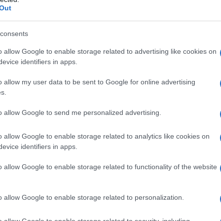
Out
generativa sono molteplici. Innanzitutto, questa
enza nella creazione di contenuti, riducendo i
consents
ne tradizionale. Le aziende possono sfruttare
o allow Google to enable storage related to advertising like cookies on
evice identifiers in apps.
ti per articoli, report o assistenti virtuali che
nti.
o allow my user data to be sent to Google for online advertising
s.
to allow Google to send me personalized advertising.
o allow Google to enable storage related to analytics like cookies on
evice identifiers in apps.
o allow Google to enable storage related to functionality of the website
o allow Google to enable storage related to personalization.
o allow Google to enable storage related to security, including