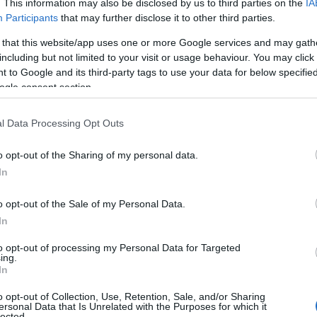
. This information may also be disclosed by us to third parties on the
IA
ciale generativa si basa su
algoritmi
complessi e
Participants
that may further disclose it to other third parties.
 tipo
Generative Adversarial Networks
(GAN)
 that this website/app uses one or more Google services and may gath
including but not limited to your visit or usage behaviour. You may click 
o due componenti principali: il
generatore
, che
 to Google and its third-party tags to use your data for below specifi
 valuta questi dati rispetto a un insieme di dati
ogle consent section.
 porta a un miglioramento continuo della qualità
l Data Processing Opt Outs
o opt-out of the Sharing of my personal data.
GPT
(Generative Pre-trained Transformer),
In
profondo per comprendere e generare testi.
normi corpus di dati testuali, apprendendo le
o opt-out of the Sale of my Personal Data.
In
i conseguenza, sono in grado di produrre contenuti
, rispondendo a domande o completando frasi
to opt-out of processing my Personal Data for Targeted
ing.
In
o opt-out of Collection, Use, Retention, Sale, and/or Sharing
ersonal Data that Is Unrelated with the Purposes for which it
lected.