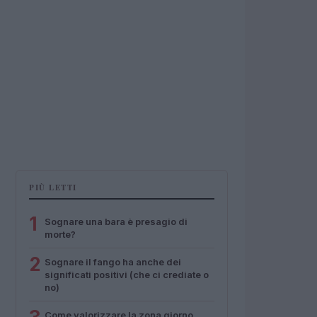
PIÙ LETTI
1
Sognare una bara è presagio di
morte?
2
Sognare il fango ha anche dei
significati positivi (che ci crediate o
no)
Come valorizzare la zona giorno