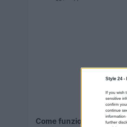
Style 24 -
If you wish 
sensitive in
confirm you
continue se
information 
Come funziona
further disc