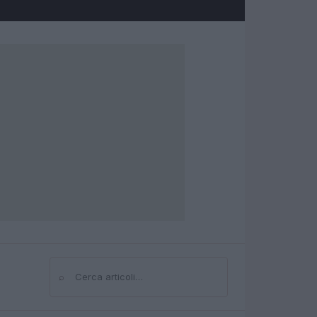
⌕
Cerca