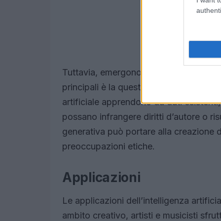
authenti
Tuttavia, emergono anche svantaggi e r
principali è la questione dell’originalità
artificiale apprendono da dati esistenti,
possano infrangere diritti d’autore o ris
generativa può portare alla creazione d
preoccupazioni etiche.
Applicazioni
Le applicazioni dell’intelligenza artific
ambito creativo, artisti e musicisti sfr