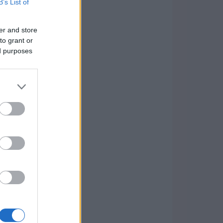
B’s List of
er and store
to grant or
ed purposes