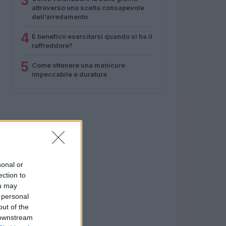
3
attraverso una scelta consapevole
dell’arredamento
4
È benefico esercitarsi quando si ha il
raffreddore?
5
Come ottenere una manicure
impeccabile e duratura
sonal or
ection to
ou may
 personal
out of the
 downstream