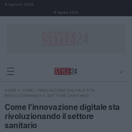
Salta al contenuto
8 Agosto 2026
8 Agosto 2026
⌕
×
⌕
HOME
»
COME L’INNOVAZIONE DIGITALE STA
Cerca
RIVOLUZIONANDO IL SETTORE SANITARIO
Come l’innovazione digitale sta
rivoluzionando il settore
sanitario