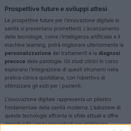
Prospettive future e sviluppi attesi
Le prospettive future per l’innovazione digitale in
sanità si presentano promettenti. L’avanzamento
delle tecnologie, come l’intelligenza artificiale e il
machine learning, potrà migliorare ulteriormente la
personalizzazione
dei trattamenti e la
diagnosi
precoce
delle patologie. Gli studi clinici in corso
esplorano l’integrazione di questi strumenti nella
pratica clinica quotidiana, con l’obiettivo di
ottimizzare gli esiti per i pazienti.
L’innovazione digitale rappresenta un pilastro
fondamentale della sanità moderna. L’adozione di
queste tecnologie affronta le sfide attuali e offre
opportunità senza precedenti per migliorare