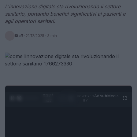
L'innovazione digitale sta rivoluzionando il settore
sanitario, portando benefici significativi ai pazienti e
agli operatori sanitari.
Staff
·
21/12/2025
· 3 min
0:24 /
Ad
hub
Media
POWERED
1
/
4
1:47
BY