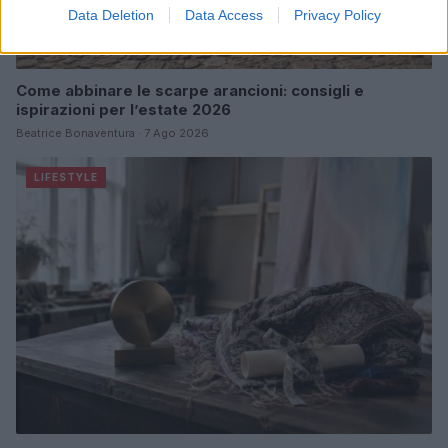
Data Deletion
Data Access
Privacy Policy
Come abbinare le scarpe arancioni: consigli e
ispirazioni per l’estate 2026
Beatrice Bonaventura · 7 Ago 2026
LIFESTYLE