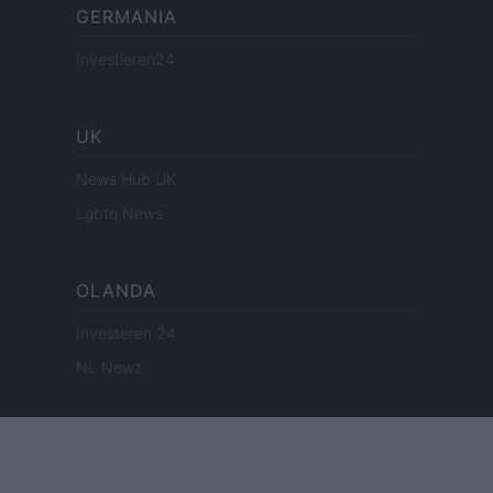
GERMANIA
Investieren24
UK
News Hub UK
Lgbtq News
OLANDA
Investeren 24
NL Newz