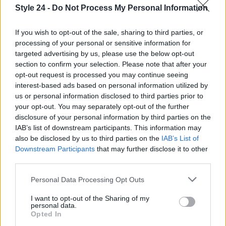
l’efficienza e la qualità dell’assistenza sanitaria.
Style 24 -
Do Not Process My Personal Information
Sarà cruciale monitorare e valutare continuamente
l’impatto di tali innovazioni, garantendo un utilizzo
If you wish to opt-out of the sale, sharing to third parties, or
processing of your personal or sensitive information for
etico e responsabile, sempre orientato al beneficio
targeted advertising by us, please use the below opt-out
del paziente.
section to confirm your selection. Please note that after your
opt-out request is processed you may continue seeing
interest-based ads based on personal information utilized by
us or personal information disclosed to third parties prior to
AUTORE
your opt-out. You may separately opt-out of the further
Staff
disclosure of your personal information by third parties on the
IAB’s list of downstream participants. This information may
also be disclosed by us to third parties on the
IAB’s List of
Downstream Participants
that may further disclose it to other
third parties.
Please note that this website/app uses one or more Google
Personal Data Processing Opt Outs
services and may gather and store information including but
not limited to your visit or usage behaviour. You may click to
I want to opt-out of the Sharing of my
personal data.
grant or deny consent to Google and its third-party tags to
Opted In
use your data for below specified purposes in below Google