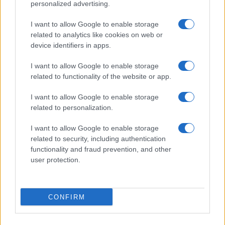
personalized advertising.
I want to allow Google to enable storage
related to analytics like cookies on web or
device identifiers in apps.
I want to allow Google to enable storage
related to functionality of the website or app.
Scopri Rocca San Giovanni, il borgo abruzzese tra
mare e storia
I want to allow Google to enable storage
related to personalization.
Cristian Castiglioni · 8 Ago 2026
I want to allow Google to enable storage
OFFERTE&CONSIGLI
related to security, including authentication
functionality and fraud prevention, and other
user protection.
CONFIRM