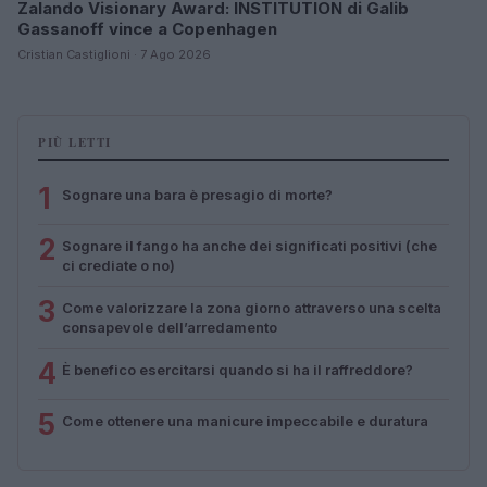
Zalando Visionary Award: INSTITUTION di Galib
Gassanoff vince a Copenhagen
Cristian Castiglioni · 7 Ago 2026
PIÙ LETTI
1
Sognare una bara è presagio di morte?
2
Sognare il fango ha anche dei significati positivi (che
ci crediate o no)
3
Come valorizzare la zona giorno attraverso una scelta
consapevole dell’arredamento
4
È benefico esercitarsi quando si ha il raffreddore?
5
Come ottenere una manicure impeccabile e duratura