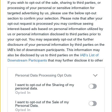
If you wish to opt-out of the sale, sharing to third parties, or
tecnologie verdi e pratiche sostenibili non solo
processing of your personal or sensitive information for
aiuteranno a mitigare il cambiamento climatico, ma
targeted advertising by us, please use the below opt-out
offriranno anche nuove opportunità di mercato. Le
section to confirm your selection. Please note that after your
opt-out request is processed you may continue seeing
aziende devono sviluppare una
roadmap
chiara
interest-based ads based on personal information utilized by
per la transizione verso modelli di business più
us or personal information disclosed to third parties prior to
sostenibili, che includa investimenti in ricerca e
your opt-out. You may separately opt-out of the further
disclosure of your personal information by third parties on the
sviluppo, collaborazioni strategiche e un impegno
IAB’s list of downstream participants. This information may
continuo nella formazione del personale.
also be disclosed by us to third parties on the
IAB’s List of
Downstream Participants
that may further disclose it to other
È fondamentale che le aziende comunichino in
third parties.
modo trasparente i loro progressi in materia di
Please note that this website/app uses one or more Google
Personal Data Processing Opt Outs
sostenibilità, creando così fiducia tra i consumatori
services and may gather and store information including but
not limited to your visit or usage behaviour. You may click to
I want to opt-out of the Sharing of my
e gli investitori. In un contesto sempre più
personal data.
grant or deny consent to Google and its third-party tags to
consapevole delle problematiche ambientali, le
Opted In
use your data for below specified purposes in below Google
aziende che sapranno adattarsi e innovare in
consent section.
I want to opt-out of the Sale of my
Personal Data.
questo campo saranno quelle che prospereranno
Opted In