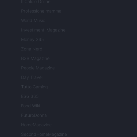
Il Calcio Online
Professione mamma
World Music
Investimenti Magazine
Money 365
Zona Nerd
B2B Magazine
People Magazine
Day Travel
Tutto Gaming
ESG 365
Food Wiki
FuturoDonna
HomeMagazine
SecondHomeMagazine