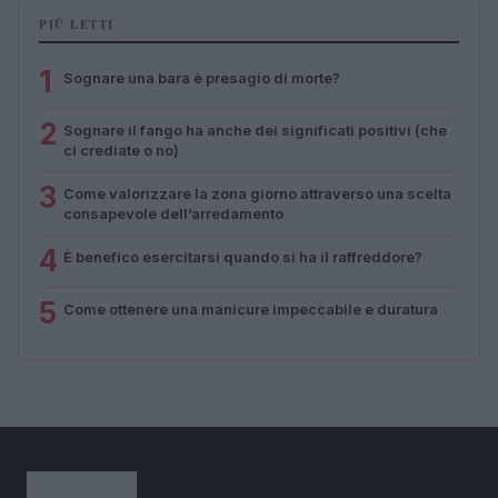
PIÙ LETTI
1
Sognare una bara è presagio di morte?
2
Sognare il fango ha anche dei significati positivi (che
ci crediate o no)
3
Come valorizzare la zona giorno attraverso una scelta
consapevole dell’arredamento
4
È benefico esercitarsi quando si ha il raffreddore?
5
Come ottenere una manicure impeccabile e duratura