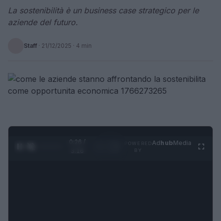
La sostenibilità è un business case strategico per le
aziende del futuro.
Staff
·
21/12/2025
· 4 min
0:27 /
Ad
hub
Media
POWERED
1
/
4
3:16
BY