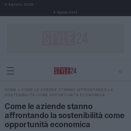
Salta al contenuto
6 Agosto 2026
6 Agosto 2026
⌕
×
⌕
HOME
»
COME LE AZIENDE STANNO AFFRONTANDO LA
Cerca
SOSTENIBILITÀ COME OPPORTUNITÀ ECONOMICA
Come le aziende stanno
affrontando la sostenibilità come
opportunità economica