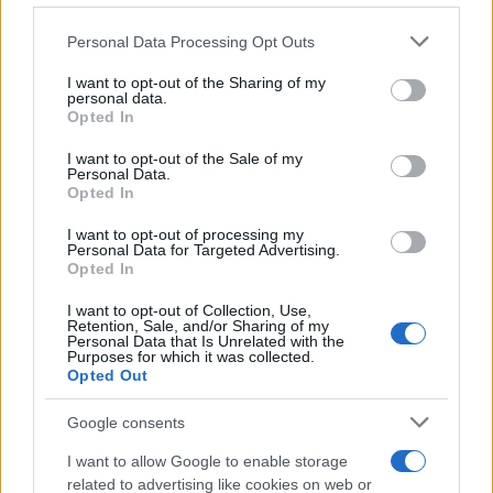
AUTORE
Staff
Please note that this website/app uses one or more Google
Personal Data Processing Opt Outs
services and may gather and store information including but
not limited to your visit or usage behaviour. You may click to
I want to opt-out of the Sharing of my
personal data.
grant or deny consent to Google and its third-party tags to
Opted In
use your data for below specified purposes in below Google
consent section.
I want to opt-out of the Sale of my
Personal Data.
Opted In
I want to opt-out of processing my
Personal Data for Targeted Advertising.
Opted In
I want to opt-out of Collection, Use,
Retention, Sale, and/or Sharing of my
Personal Data that Is Unrelated with the
Purposes for which it was collected.
Opted Out
Google consents
I want to allow Google to enable storage
related to advertising like cookies on web or