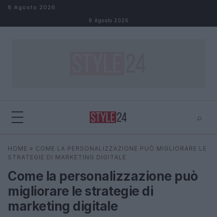
Salta al contenuto
8 Agosto 2026
8 Agosto 2026
⌕
×
⌕
HOME
»
COME LA PERSONALIZZAZIONE PUÒ MIGLIORARE LE
Cerca
STRATEGIE DI MARKETING DIGITALE
Come la personalizzazione può
migliorare le strategie di
marketing digitale