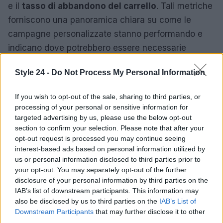
e il
tasso di abbandono del carrello
. Tali metriche
forniscono una panoramica chiara su come le
campagne personalizzate stanno performando e
indicano dove potrebbero essere necessarie
ottimizzazioni.
Style 24 -
Do Not Process My Personal Information
Per esempio, un elevato tasso di abbandono del
If you wish to opt-out of the sale, sharing to third parties, or
carrello potrebbe suggerire la necessità di rivedere
processing of your personal or sensitive information for
il processo di checkout o di inviare promozioni
targeted advertising by us, please use the below opt-out
personalizzate per incentivare il completamento
section to confirm your selection. Please note that after your
opt-out request is processed you may continue seeing
dell’acquisto. Inoltre, è fondamentale effettuare test
interest-based ads based on personal information utilized by
continui delle campagne per ottimizzare i risultati,
us or personal information disclosed to third parties prior to
utilizzando A/B test per comprendere quali
your opt-out. You may separately opt-out of the further
disclosure of your personal information by third parties on the
messaggi risultano più efficaci con il pubblico.
IAB’s list of downstream participants. This information may
also be disclosed by us to third parties on the
IAB’s List of
Downstream Participants
that may further disclose it to other
third parties.