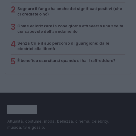
2
Sognare il fango ha anche dei significati positivi (che
ci crediate o no)
3
Come valorizzare la zona giorno attraverso una scelta
consapevole dell’arredamento
4
Senza Cri e il suo percorso di guarigione: dalle
cicatrici alla libertà
5
È benefico esercitarsi quando si ha il raffreddore?
Attualità, costume, moda, bellezza, cinema, celebrity,
musica, tv e gossip.