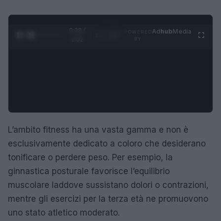
0:29 /
Ad
hub
Media
POWERED
1
/
4
2:02
BY
L’ambito fitness ha una vasta gamma e non è
esclusivamente dedicato a coloro che desiderano
tonificare o perdere peso. Per esempio, la
ginnastica posturale favorisce l’equilibrio
muscolare laddove sussistano dolori o contrazioni,
mentre gli esercizi per la terza età ne promuovono
uno stato atletico moderato.