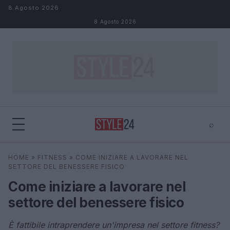
Salta al contenuto
8 Agosto 2026
8 Agosto 2026
⌕
×
⌕
HOME
»
FITNESS
»
COME INIZIARE A LAVORARE NEL
Cerca
SETTORE DEL BENESSERE FISICO
Come iniziare a lavorare nel
settore del benessere fisico
È fattibile intraprendere un'impresa nel settore fitness?