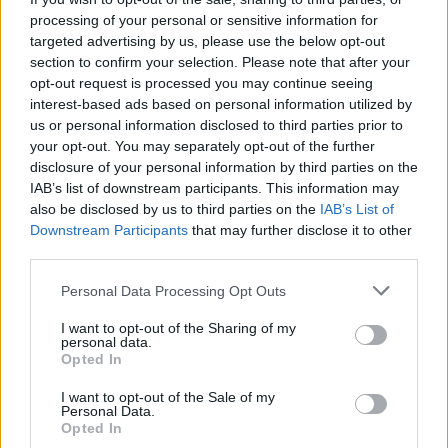
possibile e senza pericoli per la salute.
processing of your personal or sensitive information for
targeted advertising by us, please use the below opt-out
Dalla determinazione di una sessione di corsa su
section to confirm your selection. Please note that after your
un tapis roulant all’incremento del peso su un
opt-out request is processed you may continue seeing
interest-based ads based on personal information utilized by
bilanciere, ogni cosa deve essere realizzata
us or personal information disclosed to third parties prior to
secondo le caratteristiche fisiche particolari della
your opt-out. You may separately opt-out of the further
singola persona,
senza mai sottoporre
disclosure of your personal information by third parties on the
IAB’s list of downstream participants. This information may
l’organismo a sforzi eccessivi
. Lo stesso si
also be disclosed by us to third parties on the
IAB’s List of
applica per i movimenti a corpo libero, che
Downstream Participants
that may further disclose it to other
dovranno sempre seguire un andamento in
third parties.
crescita.
Please note that this website/app uses one or more Google
Personal Data Processing Opt Outs
services and may gather and store information including but
In tutti questi casi la percezione di chi lavora nel
not limited to your visit or usage behaviour. You may click to
I want to opt-out of the Sharing of my
personal data.
settore fitness sarà fondamentale per capire
grant or deny consent to Google and its third-party tags to
Opted In
use your data for below specified purposes in below Google
quando è necessario continuare a persistere su un
consent section.
I want to opt-out of the Sale of my
dato esercizio o piuttosto trovare uno più adattabile
Personal Data.
Opted In
per l’allenamento della persona.