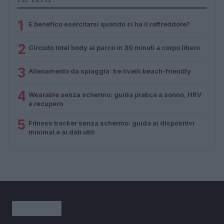
PIÙ LETTI
1
È benefico esercitarsi quando si ha il raffreddore?
2
Circuito total body al parco in 30 minuti a corpo libero
3
Allenamento da spiaggia: tre livelli beach-friendly
4
Wearable senza schermo: guida pratica a sonno, HRV
e recupero
5
Fitness tracker senza schermo: guida ai dispositivi
minimal e ai dati utili