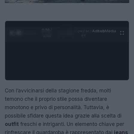
0:29 /
Ad
hub
Media
POWERED
1
/
4
3:16
BY
Con l’avvicinarsi della stagione fredda, molti
temono che il proprio stile possa diventare
monotono e privo di personalità. Tuttavia, è
possibile sfidare questa idea grazie alla scelta di
outfit
freschi e intriganti. Un elemento chiave per
rinfrescare il guardaroba è rappresentato dai
jeans