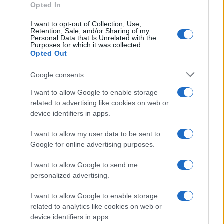
Opted In
Continua a leggere
I want to opt-out of Collection, Use,
Retention, Sale, and/or Sharing of my
Personal Data that Is Unrelated with the
Purposes for which it was collected.
LIFESTYLE
Opted Out
Google consents
I want to allow Google to enable storage
related to advertising like cookies on web or
device identifiers in apps.
I want to allow my user data to be sent to
Google for online advertising purposes.
I want to allow Google to send me
personalized advertising.
Scopri Rocca San Giovanni, il borgo abruzzese tra
I want to allow Google to enable storage
mare e storia
related to analytics like cookies on web or
Cristian Castiglioni · 8 Ago 2026
device identifiers in apps.