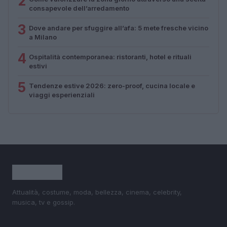
2
consapevole dell’arredamento
3
Dove andare per sfuggire all’afa: 5 mete fresche vicino
a Milano
4
Ospitalità contemporanea: ristoranti, hotel e rituali
estivi
5
Tendenze estive 2026: zero-proof, cucina locale e
viaggi esperienziali
Attualità, costume, moda, bellezza, cinema, celebrity,
musica, tv e gossip.