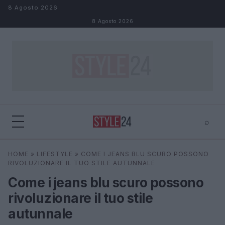
Salta al contenuto
8 Agosto 2026
8 Agosto 2026
⌕
×
⌕
HOME
»
LIFESTYLE
»
COME I JEANS BLU SCURO POSSONO
Cerca
RIVOLUZIONARE IL TUO STILE AUTUNNALE
Come i jeans blu scuro possono
rivoluzionare il tuo stile
autunnale