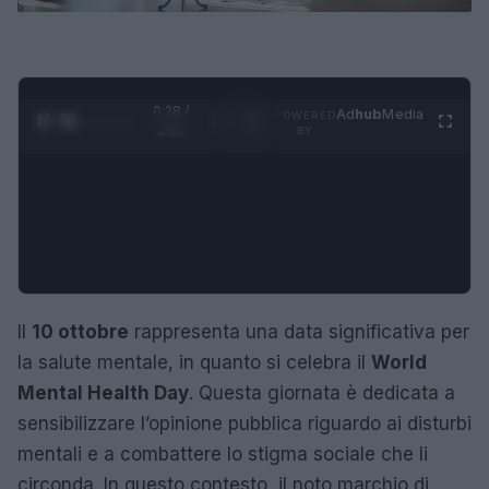
0:29 /
Ad
hub
Media
POWERED
1
/
4
2:02
BY
Il
10 ottobre
rappresenta una data significativa per
la salute mentale, in quanto si celebra il
World
Mental Health Day
. Questa giornata è dedicata a
sensibilizzare l’opinione pubblica riguardo ai disturbi
mentali e a combattere lo stigma sociale che li
circonda. In questo contesto, il noto marchio di