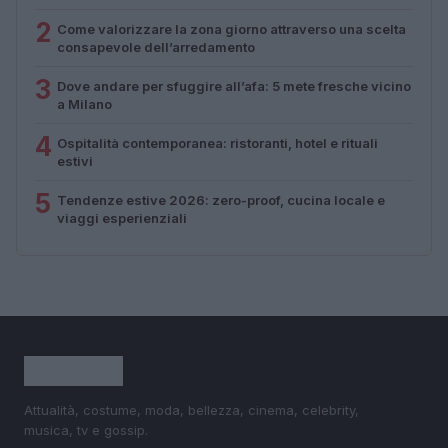
2
Come valorizzare la zona giorno attraverso una scelta
consapevole dell’arredamento
3
Dove andare per sfuggire all’afa: 5 mete fresche vicino
a Milano
4
Ospitalità contemporanea: ristoranti, hotel e rituali
estivi
5
Tendenze estive 2026: zero-proof, cucina locale e
viaggi esperienziali
Attualità, costume, moda, bellezza, cinema, celebrity,
musica, tv e gossip.