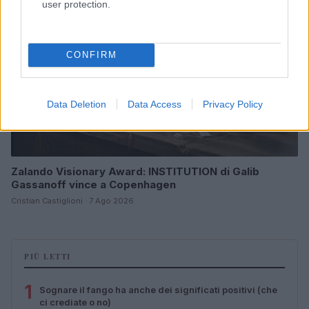
user protection.
CONFIRM
Data Deletion
Data Access
Privacy Policy
Zalando Visionary Award: INSTITUTION di Galib
Gassanoff vince a Copenhagen
Cristian Castiglioni · 7 Ago 2026
PIÙ LETTI
1
Sognare il fango ha anche dei significati positivi (che
ci crediate o no)