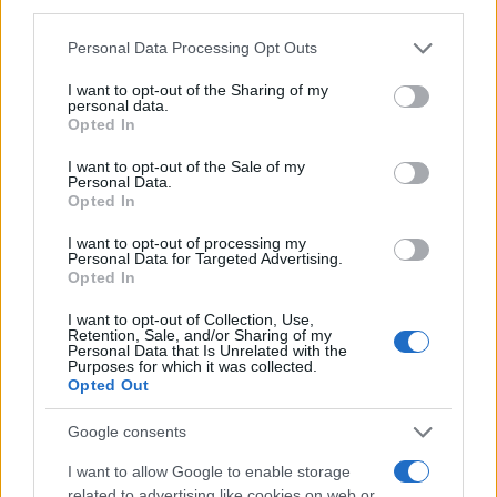
third parties.
Please note that this website/app uses one or more Google
Personal Data Processing Opt Outs
services and may gather and store information including but
Continua a leggere
not limited to your visit or usage behaviour. You may click to
I want to opt-out of the Sharing of my
personal data.
grant or deny consent to Google and its third-party tags to
Opted In
use your data for below specified purposes in below Google
LIFESTYLE
consent section.
I want to opt-out of the Sale of my
Personal Data.
Opted In
I want to opt-out of processing my
Personal Data for Targeted Advertising.
Opted In
I want to opt-out of Collection, Use,
Retention, Sale, and/or Sharing of my
Personal Data that Is Unrelated with the
Purposes for which it was collected.
Opted Out
Google consents
Copenhagen Fashion Week SS27: le novità che stanno
I want to allow Google to enable storage
rivoluzionando la moda
related to advertising like cookies on web or