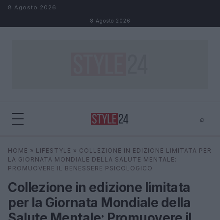
Salta al contenuto
8 Agosto 2026
8 Agosto 2026
⌕
×
⌕
HOME
»
LIFESTYLE
»
COLLEZIONE IN EDIZIONE LIMITATA PER
Cerca
LA GIORNATA MONDIALE DELLA SALUTE MENTALE:
PROMUOVERE IL BENESSERE PSICOLOGICO
Collezione in edizione limitata
per la Giornata Mondiale della
Salute Mentale: Promuovere il