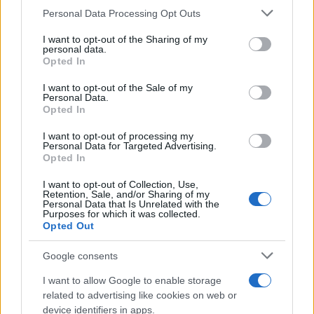
Please note that this website/app uses one or more Google
Personal Data Processing Opt Outs
Continua a leggere
services and may gather and store information including but
not limited to your visit or usage behaviour. You may click to
I want to opt-out of the Sharing of my
personal data.
grant or deny consent to Google and its third-party tags to
Opted In
LIFESTYLE
use your data for below specified purposes in below Google
consent section.
I want to opt-out of the Sale of my
Personal Data.
Opted In
I want to opt-out of processing my
Personal Data for Targeted Advertising.
Opted In
I want to opt-out of Collection, Use,
Retention, Sale, and/or Sharing of my
Personal Data that Is Unrelated with the
Purposes for which it was collected.
Opted Out
Copenhagen Fashion Week SS27: le novità che stanno
Google consents
rivoluzionando la moda
I want to allow Google to enable storage
Cristian Castiglioni · 8 Ago 2026
related to advertising like cookies on web or
device identifiers in apps.