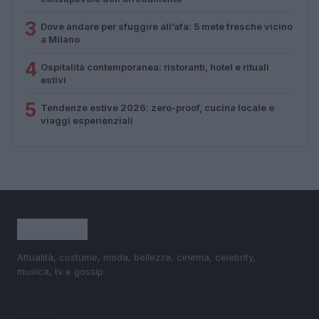
3
Dove andare per sfuggire all’afa: 5 mete fresche vicino
a Milano
4
Ospitalità contemporanea: ristoranti, hotel e rituali
estivi
5
Tendenze estive 2026: zero-proof, cucina locale e
viaggi esperienziali
Attualità, costume, moda, bellezza, cinema, celebrity,
musica, tv e gossip.
SEZIONI