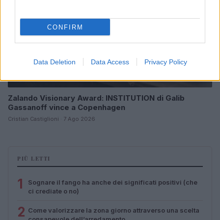
CONFIRM
Data Deletion
Data Access
Privacy Policy
Zalando Visionary Award: INSTITUTION di Galib
Gassanoff vince a Copenhagen
Cristian Castiglioni · 7 Ago 2026
PIÙ LETTI
1
Sognare il fango ha anche dei significati positivi (che
ci crediate o no)
2
Come valorizzare la zona giorno attraverso una scelta
consapevole dell’arredamento