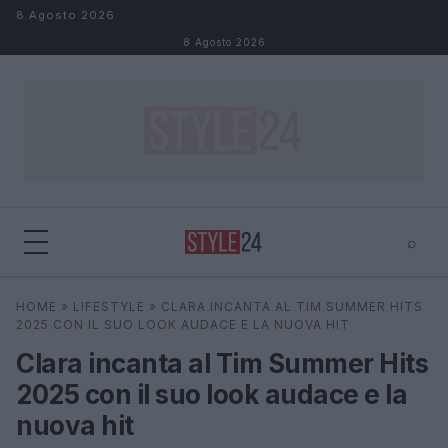
Salta al contenuto
8 Agosto 2026
8 Agosto 2026
⌕
×
⌕
HOME
»
LIFESTYLE
»
CLARA INCANTA AL TIM SUMMER HITS
Cerca
2025 CON IL SUO LOOK AUDACE E LA NUOVA HIT
Clara incanta al Tim Summer Hits
2025 con il suo look audace e la
nuova hit