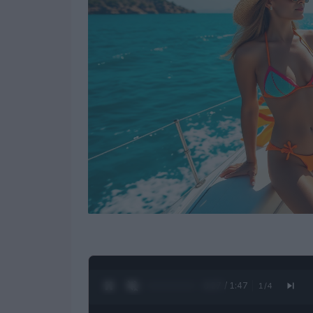
0:28 / 1:47
1
/
4