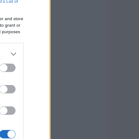
B’s List of
er and store
to grant or
ed purposes