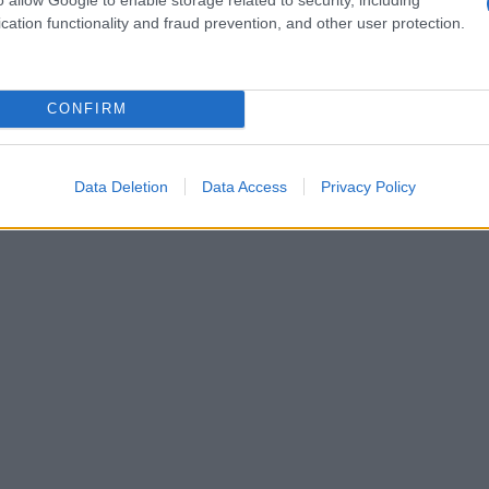
 di comfort e glamour. La scelta di un bikini e di
cation functionality and fraud prevention, and other user protection.
rca, dove la praticità incontra l’estetica. Non è
a rinunciare alla comodità?
CONFIRM
Data Deletion
Data Access
Privacy Policy