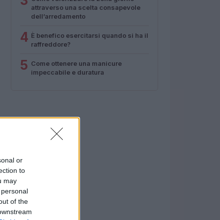
3
attraverso una scelta consapevole
dell’arredamento
4
È benefico esercitarsi quando si ha il
raffreddore?
5
Come ottenere una manicure
impeccabile e duratura
sonal or
ection to
ou may
 personal
out of the
 downstream