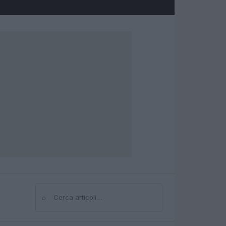
⌕
Cerca