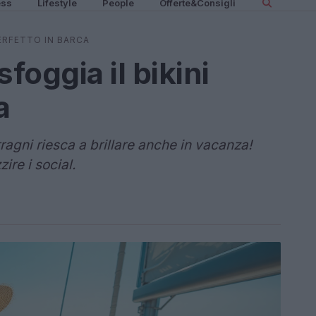
ess
Lifestyle
People
Offerte&Consigli
PERFETTO IN BARCA
foggia il bikini
a
agni riesca a brillare anche in vacanza!
ire i social.