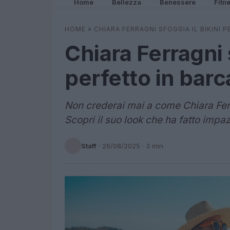
Home
Bellezza
Benessere
Fitn
HOME
»
CHIARA FERRAGNI SFOGGIA IL BIKINI 
Chiara Ferragni s
perfetto in barc
Non crederai mai a come Chiara Ferr
Scopri il suo look che ha fatto impazz
Staff
·
26/08/2025
· 3 min