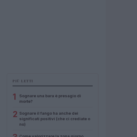
PIÙ LETTI
1
Sognare una bara è presagio di
morte?
2
Sognare il fango ha anche dei
significati positivi (che ci crediate o
no)
Come valorizzare la zona giorno