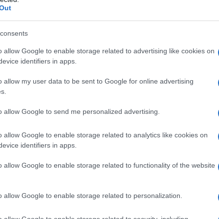
complicato. Questo gesto ha fatto esplodere i
Out
 un’immagine vale più di mille parole. Chi non
 avvolto da un’atmosfera estiva così magica?
consents
o allow Google to enable storage related to advertising like cookies on
ia e pareo trendy
evice identifiers in apps.
o allow my user data to be sent to Google for online advertising
celto un bikini con un motivo floreale che fa
s.
si mescolano perfettamente in un design a
to allow Google to send me personalized advertising.
a non è tutto! Per completare il look, ha
, arricchito da dettagli rossi che catturano
o allow Google to enable storage related to analytics like cookies on
mplicità, è incredibilmente chic e rappresenta
evice identifiers in apps.
e. Chiara dimostra che non servono outfit
o allow Google to enable storage related to functionality of the website
e, basta un tocco di eleganza. Chi non vorrebbe
a per le proprie vacanze? Immagina di indossare
o allow Google to enable storage related to personalization.
cktail in riva al mare!
o allow Google to enable storage related to security, including