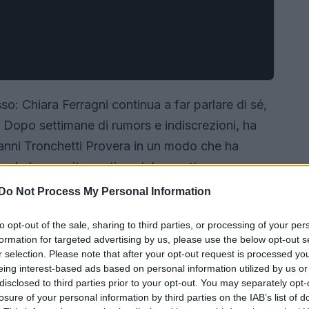
o: Chiara Ferragni continua a far parlare di sé,
 Dopo settimane di rumors e indiscrezioni, ha
vanni Tronchetti Provera in un modo che ha
solo la sua vita sentimentale a catturare
ro e proprio inno alle tendenze più cool del
Do Not Process My Personal Information
to opt-out of the sale, sharing to third parties, or processing of your per
formation for targeted advertising by us, please use the below opt-out s
r selection. Please note that after your opt-out request is processed y
eing interest-based ads based on personal information utilized by us or
disclosed to third parties prior to your opt-out. You may separately opt-
losure of your personal information by third parties on the IAB’s list of