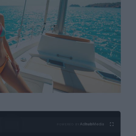
Ad
hub
Media
POWERED BY