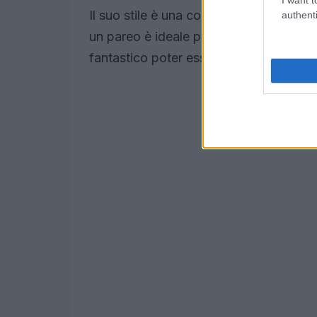
Il suo stile è una combinazione perfetta
authenti
un pareo è ideale per una giornata in ba
fantastico poter essere alla moda senz