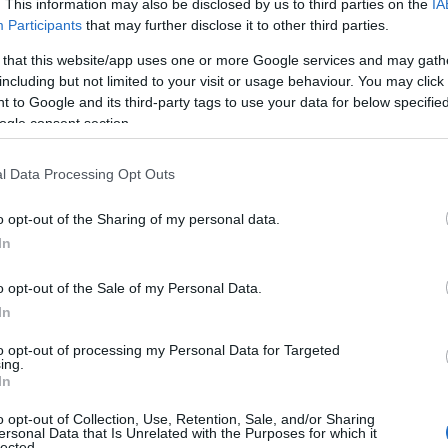
. This information may also be disclosed by us to third parties on the
IA
Participants
that may further disclose it to other third parties.
 that this website/app uses one or more Google services and may gath
including but not limited to your visit or usage behaviour. You may click 
 to Google and its third-party tags to use your data for below specifi
ogle consent section.
l Data Processing Opt Outs
o opt-out of the Sharing of my personal data.
In
e onde
o opt-out of the Sale of my Personal Data.
In
l sole splende, il mare è cristallino e Chiara si
to opt-out of processing my Personal Data for Targeted
mici più cari e al nuovo compagno, Giovanni. La
ing.
In
 social, in cui appaiono sorridenti, abbracciati
o opt-out of Collection, Use, Retention, Sale, and/or Sharing
rola, solo un luccichio che simboleggia una nuova
ersonal Data that Is Unrelated with the Purposes for which it
lected.