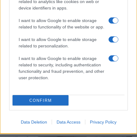
related to analytics like cookies on web or
Copenhagen Fashion Week SS27: le novità che stanno
device identifiers in apps.
rivoluzionando la moda
Cristian Castiglioni · 8 Ago 2026
I want to allow Google to enable storage
related to functionality of the website or app.
LIFESTYLE
I want to allow Google to enable storage
related to personalization.
I want to allow Google to enable storage
related to security, including authentication
functionality and fraud prevention, and other
user protection.
CONFIRM
Scopri Rocca San Giovanni, il borgo abruzzese tra
mare e storia
Data Deletion
Data Access
Privacy Policy
Cristian Castiglioni · 8 Ago 2026