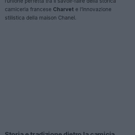
l’unione perfetta tra il savoir-faire della storica
camiceria francese
Charvet
e l’innovazione
stilistica della maison Chanel.
Storia e tradizione dietro la camicia