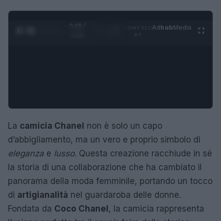
0:29 /
Ad
hub
Media
POWERED
1
/
4
3:16
BY
La
camicia Chanel
non è solo un capo
d’abbigliamento, ma un vero e proprio simbolo di
eleganza
e
lusso
. Questa creazione racchiude in sé
la storia di una collaborazione che ha cambiato il
panorama della moda femminile, portando un tocco
di
artigianalità
nel guardaroba delle donne.
Fondata da
Coco Chanel
, la camicia rappresenta