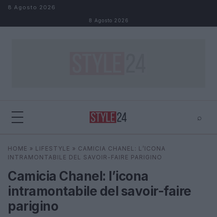
Salta al contenuto
8 Agosto 2026
8 Agosto 2026
⌕
×
⌕
HOME
»
LIFESTYLE
»
CAMICIA CHANEL: L’ICONA
Cerca
INTRAMONTABILE DEL SAVOIR-FAIRE PARIGINO
Camicia Chanel: l’icona
intramontabile del savoir-faire
parigino