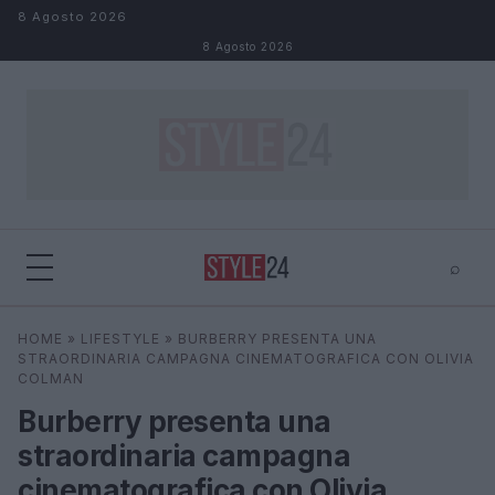
Salta al contenuto
8 Agosto 2026
8 Agosto 2026
⌕
×
⌕
HOME
»
LIFESTYLE
»
BURBERRY PRESENTA UNA
Cerca
STRAORDINARIA CAMPAGNA CINEMATOGRAFICA CON OLIVIA
COLMAN
Burberry presenta una
straordinaria campagna
cinematografica con Olivia