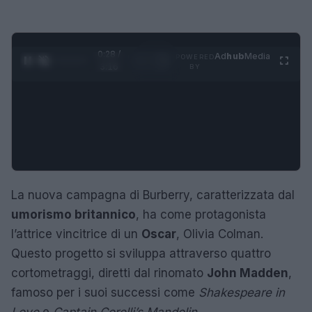
0:29 /
Ad
hub
Media
POWERED
1
/
4
3:16
BY
La nuova campagna di Burberry, caratterizzata dal
umorismo britannico
, ha come protagonista
l’attrice vincitrice di un
Oscar
, Olivia Colman.
Questo progetto si sviluppa attraverso quattro
cortometraggi, diretti dal rinomato
John Madden
,
famoso per i suoi successi come
Shakespeare in
Love
e
Captain Corelli’s Mandolin
.