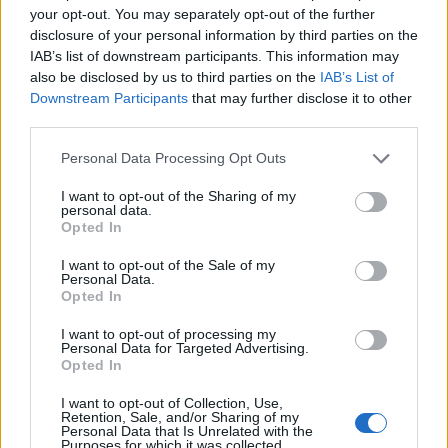
your opt-out. You may separately opt-out of the further
disclosure of your personal information by third parties on the
IAB’s list of downstream participants. This information may
also be disclosed by us to third parties on the
IAB’s List of
Downstream Participants
that may further disclose it to other
third parties.
Please note that this website/app uses one or more Google
Personal Data Processing Opt Outs
services and may gather and store information including but
not limited to your visit or usage behaviour. You may click to
I want to opt-out of the Sharing of my
personal data.
grant or deny consent to Google and its third-party tags to
Opted In
use your data for below specified purposes in below Google
consent section.
I want to opt-out of the Sale of my
Personal Data.
Opted In
Continua a leggere
I want to opt-out of processing my
Personal Data for Targeted Advertising.
Opted In
LIFESTYLE
I want to opt-out of Collection, Use,
Retention, Sale, and/or Sharing of my
Personal Data that Is Unrelated with the
Purposes for which it was collected.