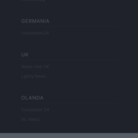
GERMANIA
Investieren24
UK
News Hub UK
Lgbtq News
OLANDA
Investeren 24
NL Newz