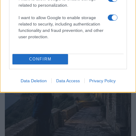
related to personalization.
I want to allow Google to enable storage
related to security, including authentication
functionality and fraud prevention, and other
Copenhagen Fashion Week SS27: le novità che stanno
user protection.
rivoluzionando la moda
Cristian Castiglioni · 8 Ago 2026
CONFIRM
LIFESTYLE
Data Deletion
Data Access
Privacy Policy