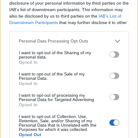
disclosure of your personal information by third parties on the
IAB’s list of downstream participants. This information may
also be disclosed by us to third parties on the
IAB’s List of
Downstream Participants
that may further disclose it to other
third parties.
Please note that this website/app uses one or more Google
Personal Data Processing Opt Outs
services and may gather and store information including but
not limited to your visit or usage behaviour. You may click to
I want to opt-out of the Sharing of my
personal data.
grant or deny consent to Google and its third-party tags to
Opted In
use your data for below specified purposes in below Google
consent section.
I want to opt-out of the Sale of my
Personal Data.
Continua a leggere
Opted In
I want to opt-out of processing my
LIFESTYLE
Personal Data for Targeted Advertising.
Opted In
I want to opt-out of Collection, Use,
Retention, Sale, and/or Sharing of my
Personal Data that Is Unrelated with the
Purposes for which it was collected.
Opted Out