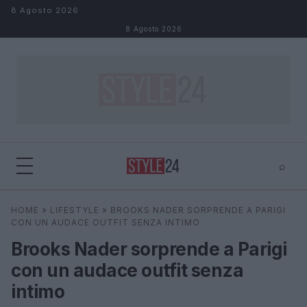
Salta al contenuto
8 Agosto 2026
8 Agosto 2026
⌕
×
⌕
HOME
»
LIFESTYLE
»
BROOKS NADER SORPRENDE A PARIGI
Cerca
CON UN AUDACE OUTFIT SENZA INTIMO
Brooks Nader sorprende a Parigi
con un audace outfit senza
intimo