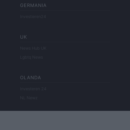
GERMANIA
Investieren24
UK
News Hub UK
Lgbtq News
OLANDA
Investeren 24
NL Newz