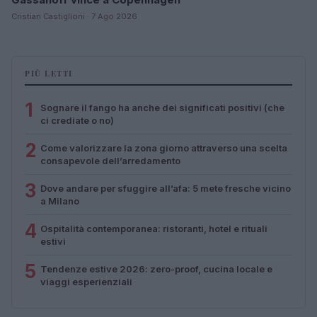
Cristian Castiglioni · 7 Ago 2026
PIÙ LETTI
1
Sognare il fango ha anche dei significati positivi (che
ci crediate o no)
2
Come valorizzare la zona giorno attraverso una scelta
consapevole dell’arredamento
3
Dove andare per sfuggire all’afa: 5 mete fresche vicino
a Milano
4
Ospitalità contemporanea: ristoranti, hotel e rituali
estivi
5
Tendenze estive 2026: zero-proof, cucina locale e
viaggi esperienziali