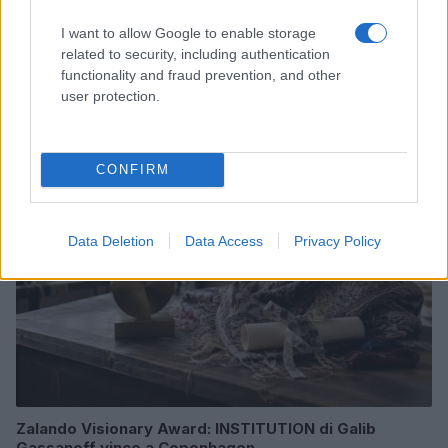
I want to allow Google to enable storage
related to security, including authentication
Scopri Rocca San Giovanni, il borgo abruzzese tra
functionality and fraud prevention, and other
mare e storia
user protection.
Cristian Castiglioni · 8 Ago 2026
LIFESTYLE
CONFIRM
Data Deletion
Data Access
Privacy Policy
Zalando Visionary Award: INSTITUTION di Galib
Gassanoff vince a Copenhagen