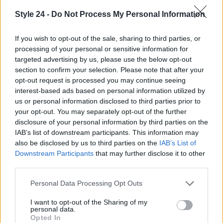
pubblico e valutare il reale valore dei prodotti
Style 24 -
Do Not Process My Personal Information
etichettati come «scientifici». Inoltre, la crescente
If you wish to opt-out of the sale, sharing to third parties, or
fatica da social
rende più importante che i
processing of your personal or sensitive information for
messaggi sulla salute siano chiari e affidabili,
targeted advertising by us, please use the below opt-out
perché il pubblico è meno disponibile a tollerare
section to confirm your selection. Please note that after your
opt-out request is processed you may continue seeing
contenuti ripetitivi o superficiali.
interest-based ads based on personal information utilized by
us or personal information disclosed to third parties prior to
Il quadro che emerge è quindi a doppia velocità: da
your opt-out. You may separately opt-out of the further
una parte un mercato premium che continua a
disclosure of your personal information by third parties on the
espandersi, dall’altra una quota crescente di
IAB’s list of downstream participants. This information may
also be disclosed by us to third parties on the
IAB’s List of
cittadini che, per motivi organizzativi ed economici,
Downstream Participants
that may further disclose it to other
rinuncia ad accedere a cure di base. Conoscere
third parties.
questi dati permette di interpretare meglio le
Please note that this website/app uses one or more Google
Personal Data Processing Opt Outs
proprie scelte di spesa e di orientarsi tra ciò che è
services and may gather and store information including but
realmente necessario e ciò che è consumo.
not limited to your visit or usage behaviour. You may click to
I want to opt-out of the Sharing of my
personal data.
grant or deny consent to Google and its third-party tags to
Opted In
use your data for below specified purposes in below Google