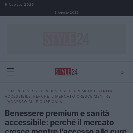
Salta al contenuto
9 Agosto 2026
9 Agosto 2026
⌕
×
⌕
HOME
»
BENESSERE
»
BENESSERE PREMIUM E SANITÀ
Cerca
ACCESSIBILE: PERCHÉ IL MERCATO CRESCE MENTRE
L’ACCESSO ALLE CURE CALA
Benessere premium e sanità
accessibile: perché il mercato
cresce mentre l’accesso alle cure