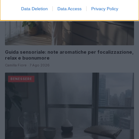
Data Deletion
Data Access
Privacy Policy
Guida sensoriale: note aromatiche per focalizzazione,
relax e buonumore
Camilla Fiore · 7 Ago 2026
BENESSERE