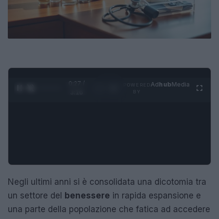
0:28 /
Ad
hub
Media
POWERED
1
/
4
3:16
BY
Negli ultimi anni si è consolidata una dicotomia tra
un settore del
benessere
in rapida espansione e
una parte della popolazione che fatica ad accedere