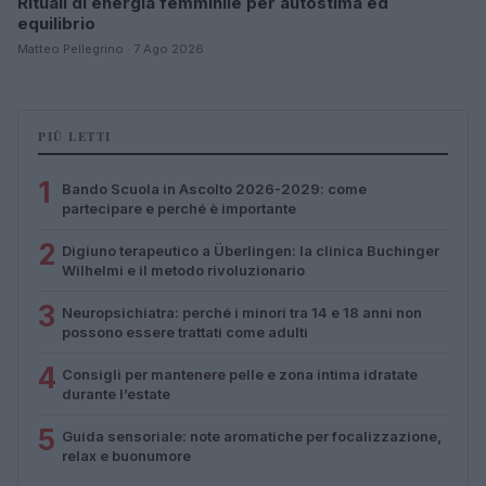
Rituali di energia femminile per autostima ed
equilibrio
Matteo Pellegrino · 7 Ago 2026
PIÙ LETTI
1
Bando Scuola in Ascolto 2026-2029: come
partecipare e perché è importante
2
Digiuno terapeutico a Überlingen: la clinica Buchinger
Wilhelmi e il metodo rivoluzionario
3
Neuropsichiatra: perché i minori tra 14 e 18 anni non
possono essere trattati come adulti
4
Consigli per mantenere pelle e zona intima idratate
durante l’estate
5
Guida sensoriale: note aromatiche per focalizzazione,
relax e buonumore