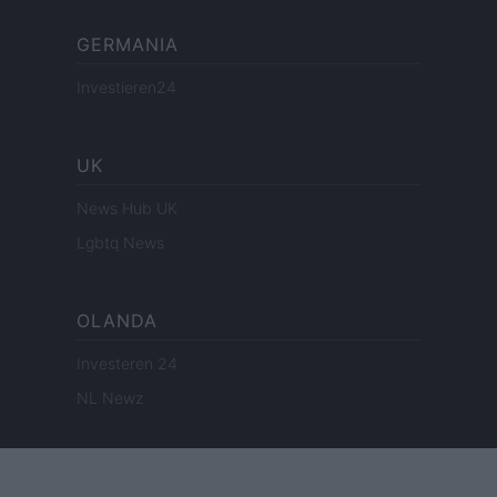
GERMANIA
Investieren24
UK
News Hub UK
Lgbtq News
OLANDA
Investeren 24
NL Newz