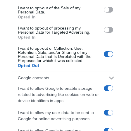
consent section.
I want to opt-out of the Sale of my
Personal Data.
AUTORE
Opted In
Matteo Pellegrino
Matteo Pellegrino ha organizzato una sfilata
I want to opt-out of processing my
Personal Data for Targeted Advertising.
pop-up nei vicoli del Quartieri Spagnoli per
Opted In
promuovere giovani designer; è editorialista
moda che cura rubriche su artigianato e
I want to opt-out of Collection, Use,
tendenze locali. Nato a Napoli, conserva
Retention, Sale, and/or Sharing of my
Personal Data that Is Unrelated with the
bozze di pattern e appunti presi nelle sartorie
Purposes for which it was collected.
di via Toledo.
Opted Out
Google consents
I want to allow Google to enable storage
related to advertising like cookies on web or
device identifiers in apps.
I want to allow my user data to be sent to
Google for online advertising purposes.
I want to allow Google to send me