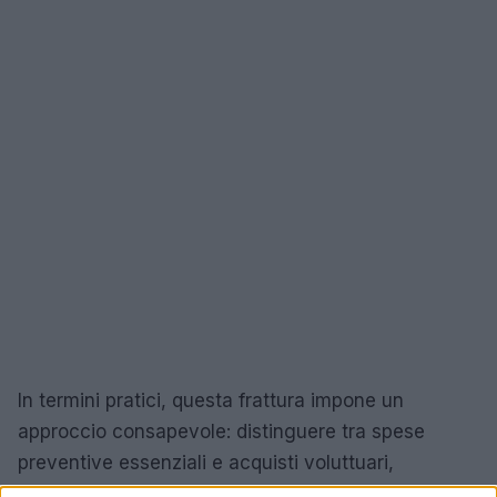
In termini pratici, questa frattura impone un
approccio consapevole: distinguere tra spese
preventive essenziali e acquisti voluttuari,
informarsi sulle alternative del servizio sanitario