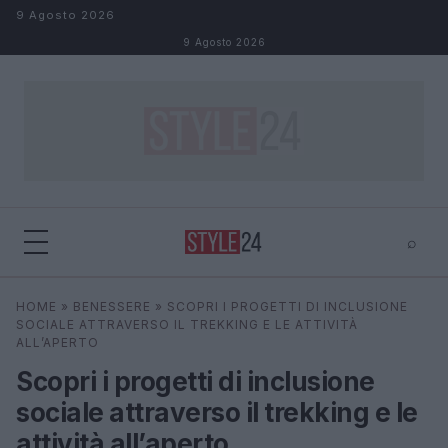
Salta al contenuto
9 Agosto 2026
9 Agosto 2026
⌕
×
⌕
HOME
»
BENESSERE
»
SCOPRI I PROGETTI DI INCLUSIONE
Cerca
SOCIALE ATTRAVERSO IL TREKKING E LE ATTIVITÀ
ALL’APERTO
Scopri i progetti di inclusione
sociale attraverso il trekking e le
attività all’aperto