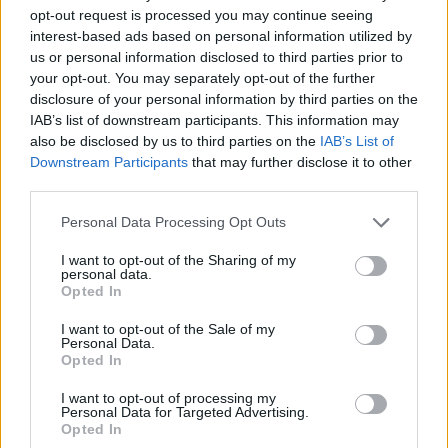
Infine, la pianificazione di tracce GPS e la
opt-out request is processed you may continue seeing
navigazione ibrida, che incrocia segnaletica sul
interest-based ads based on personal information utilized by
us or personal information disclosed to third parties prior to
terreno, mappa cartacea e schermo, sono
your opt-out. You may separately opt-out of the further
fondamentali per un’esperienza di trekking sicura e
disclosure of your personal information by third parties on the
ben organizzata.
IAB’s list of downstream participants. This information may
also be disclosed by us to third parties on the
IAB’s List of
Downstream Participants
that may further disclose it to other
third parties.
AUTORE
Beatrice Bonaventura
Please note that this website/app uses one or more Google
Personal Data Processing Opt Outs
services and may gather and store information including but
Beatrice Bonaventura ricorda la decisione di
not limited to your visit or usage behaviour. You may click to
I want to opt-out of the Sharing of my
lasciare le passerelle di Firenze dopo un
personal data.
grant or deny consent to Google and its third-party tags to
servizio su sartorie locali; da allora guida
Opted In
use your data for below specified purposes in below Google
scelte stilistiche pratiche per lettori. In
consent section.
I want to opt-out of the Sale of my
redazione propone palette sobrie e mantiene
Personal Data.
un archivio personale di tagli e cartamodelli
Opted In
d’epoca.
I want to opt-out of processing my
Personal Data for Targeted Advertising.
Opted In