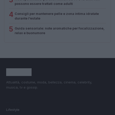
possono essere trattati come adulti
4
Consigli per mantenere pelle e zona intima idratate
durante l’estate
5
Guida sensoriale: note aromatiche per focalizzazione,
relax e buonumore
Attualità, costume, moda, bellezza, cinema, celebrity,
musica, tv e gossip.
SEZIONI
Lifestyle