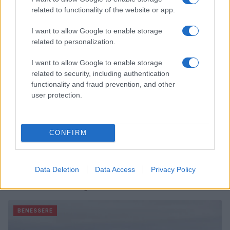
related to functionality of the website or app.
BENESSERE
I want to allow Google to enable storage
related to personalization.
I want to allow Google to enable storage
related to security, including authentication
functionality and fraud prevention, and other
user protection.
CONFIRM
Scopri Terme De Montel: il più grande parco termale
Data Deletion
Data Access
Privacy Policy
urbano d’Europa
Beatrice Bonaventura · 9 Ago 2026
BENESSERE