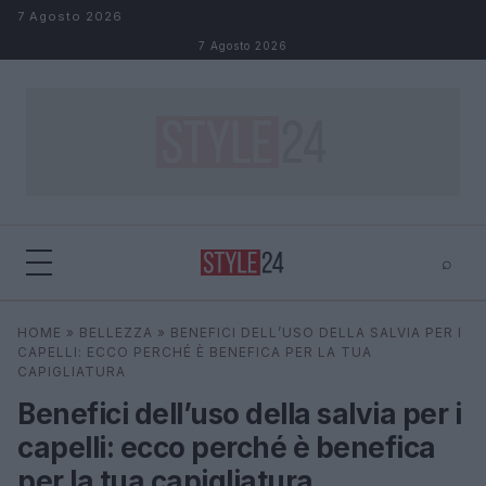
Salta al contenuto
7 Agosto 2026
7 Agosto 2026
⌕
×
⌕
HOME
»
BELLEZZA
»
BENEFICI DELL’USO DELLA SALVIA PER I
Cerca
CAPELLI: ECCO PERCHÉ È BENEFICA PER LA TUA
CAPIGLIATURA
Benefici dell’uso della salvia per i
capelli: ecco perché è benefica
per la tua capigliatura.