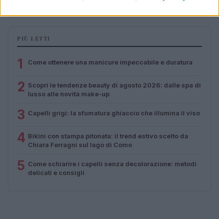
PIÙ LETTI
1
Come ottenere una manicure impeccabile e duratura
2
Scopri le tendenze beauty di agosto 2026: dalle spa di
lusso alle novità make-up
3
Capelli grigi: la sfumatura ghiaccio che illumina il viso
4
Bikini con stampa pitonata: il trend estivo scelto da
Chiara Ferragni sul lago di Como
5
Come schiarire i capelli senza decolorazione: metodi
delicati e consigli