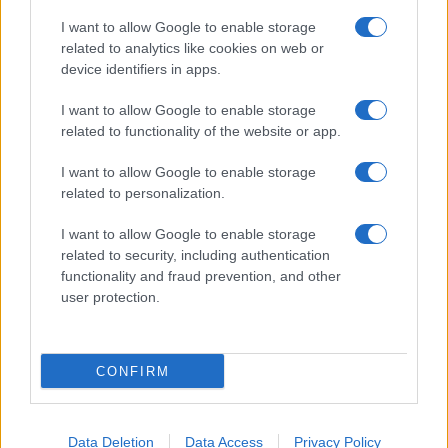
I want to allow Google to enable storage
Come indossare le infradito animalier con stile:
related to analytics like cookies on web or
consigli e abbinamenti
device identifiers in apps.
Cristian Castiglioni · 6 Ago 2026
I want to allow Google to enable storage
BELLEZZA
related to functionality of the website or app.
I want to allow Google to enable storage
related to personalization.
I want to allow Google to enable storage
related to security, including authentication
functionality and fraud prevention, and other
user protection.
CONFIRM
Come preservare il colore dei capelli in estate:
consigli di Niky Epi di Aldo Coppola
Data Deletion
Data Access
Privacy Policy
Cristian Castiglioni · 6 Ago 2026