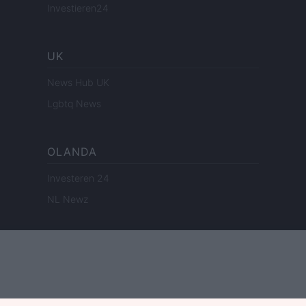
Investieren24
UK
News Hub UK
Lgbtq News
OLANDA
Investeren 24
NL Newz