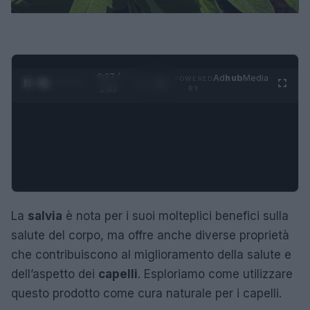
0:28 /
Ad
hub
Media
POWERED
1
/
4
1:47
BY
La
salvia
è nota per i suoi molteplici benefici sulla
salute del corpo, ma offre anche diverse proprietà
che contribuiscono al miglioramento della salute e
dell’aspetto dei
capelli
. Esploriamo come utilizzare
questo prodotto come cura naturale per i capelli.