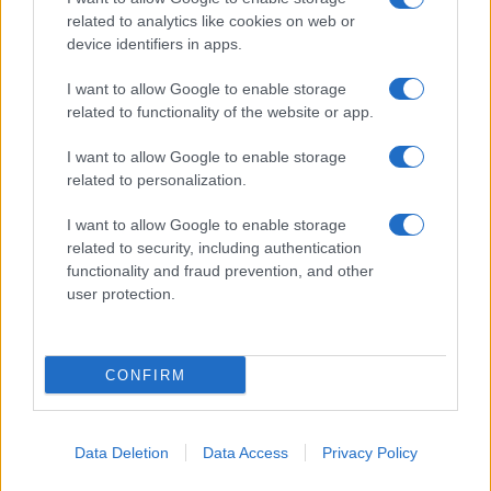
related to analytics like cookies on web or
device identifiers in apps.
Copenhagen Fashion Week SS27: le novità che stanno
rivoluzionando la moda
I want to allow Google to enable storage
Cristian Castiglioni · 8 Ago 2026
related to functionality of the website or app.
LIFESTYLE
I want to allow Google to enable storage
related to personalization.
I want to allow Google to enable storage
related to security, including authentication
functionality and fraud prevention, and other
user protection.
CONFIRM
Scopri Rocca San Giovanni, il borgo abruzzese tra
Data Deletion
Data Access
Privacy Policy
mare e storia