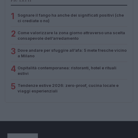
PIÙ LETTI
1
Sognare il fango ha anche dei significati positivi (che
ci crediate o no)
2
Come valorizzare la zona giorno attraverso una scelta
consapevole dell’arredamento
3
Dove andare per sfuggire all’afa: 5 mete fresche vicino
a Milano
4
Ospitalità contemporanea: ristoranti, hotel e rituali
estivi
5
Tendenze estive 2026: zero-proof, cucina locale e
viaggi esperienziali