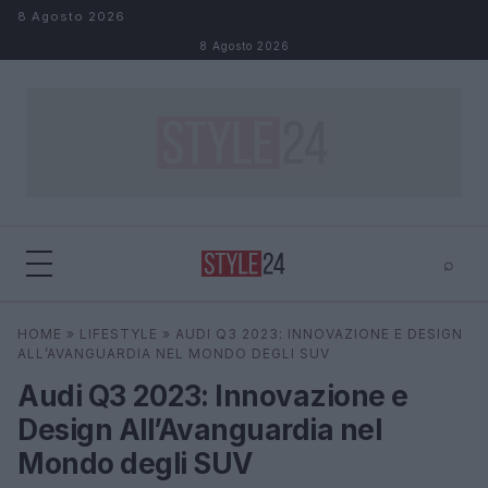
Salta al contenuto
8 Agosto 2026
8 Agosto 2026
⌕
×
⌕
HOME
»
LIFESTYLE
»
AUDI Q3 2023: INNOVAZIONE E DESIGN
Cerca
ALL’AVANGUARDIA NEL MONDO DEGLI SUV
Audi Q3 2023: Innovazione e
Design All’Avanguardia nel
Mondo degli SUV