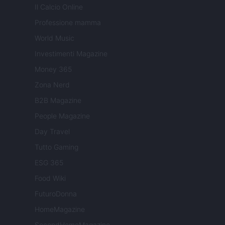
Il Calcio Online
Professione mamma
World Music
Investimenti Magazine
Money 365
Zona Nerd
B2B Magazine
People Magazine
Day Travel
Tutto Gaming
ESG 365
Food Wiki
FuturoDonna
HomeMagazine
SecondHomeMagazine