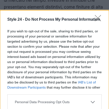
di mercato nel tempo. Investire in immobili che
presentano elementi distintivi, come finiture di alta
qualità o ubicazioni strategiche, può rivelarsi una
Style 24 -
Do Not Process My Personal Information
scelta vantaggiosa.
If you wish to opt-out of the sale, sharing to third parties, or
Il mercato immobiliare di lusso a Milano offre
processing of your personal or sensitive information for
opportunità significative per investitori informati.
targeted advertising by us, please use the below opt-out
Con le giuste strategie e un’attenta analisi, è
section to confirm your selection. Please note that after your
opt-out request is processed you may continue seeing
possibile navigare con successo in questo settore
interest-based ads based on personal information utilized by
dinamico e redditizio.
us or personal information disclosed to third parties prior to
your opt-out. You may separately opt-out of the further
disclosure of your personal information by third parties on the
IAB’s list of downstream participants. This information may
AUTORE
also be disclosed by us to third parties on the
IAB’s List of
Staff
Downstream Participants
that may further disclose it to other
third parties.
Please note that this website/app uses one or more Google
Personal Data Processing Opt Outs
services and may gather and store information including but