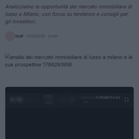
Analizziamo le opportunità del mercato immobiliare di
lusso a Milano, con focus su tendenze e consigli per
gli investitori.
Staff
·
21/12/2025
· 3 min
0:29 /
Ad
hub
Media
POWERED
1
/
4
2:02
BY