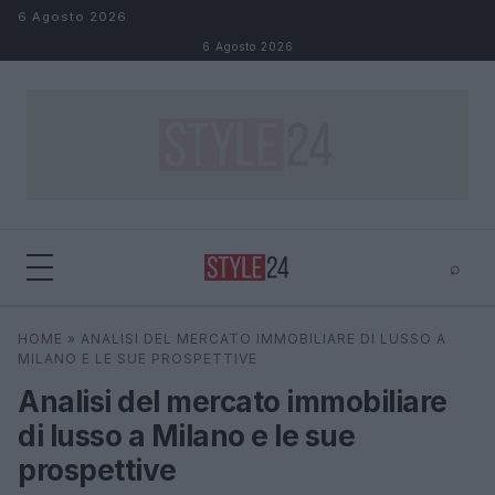
Salta al contenuto
6 Agosto 2026
6 Agosto 2026
⌕
×
⌕
HOME
»
ANALISI DEL MERCATO IMMOBILIARE DI LUSSO A
Cerca
MILANO E LE SUE PROSPETTIVE
Analisi del mercato immobiliare
di lusso a Milano e le sue
prospettive