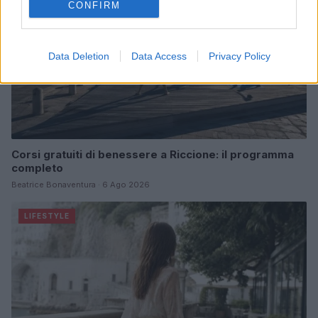
CONFIRM
Data Deletion
Data Access
Privacy Policy
Corsi gratuiti di benessere a Riccione: il programma
completo
Beatrice Bonaventura · 6 Ago 2026
LIFESTYLE