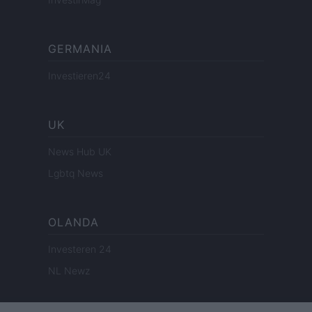
GERMANIA
Investieren24
UK
News Hub UK
Lgbtq News
OLANDA
Investeren 24
NL Newz