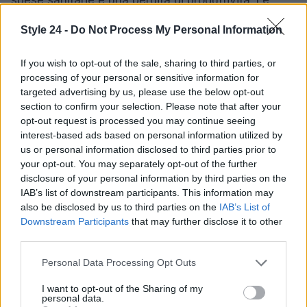
comunità colpite affrontano non solo problemi di
Style 24 -
Do Not Process My Personal Information
salute, ma anche un deterioramento della fiducia
nelle istituzioni responsabili della gestione delle
If you wish to opt-out of the sale, sharing to third parties, or
risorse idriche.
processing of your personal or sensitive information for
targeted advertising by us, please use the below opt-out
section to confirm your selection. Please note that after your
Nonostante le
evidenze
e le
testimonianze
opt-out request is processed you may continue seeing
raccolte, la strada verso la risoluzione della
interest-based ads based on personal information utilized by
questione rimane complessa. Le prossime fasi
us or personal information disclosed to third parties prior to
your opt-out. You may separately opt-out of the further
dell’inchiesta prevedono ulteriori analisi dei dati e
disclosure of your personal information by third parties on the
delle testimonianze, nonché il monitoraggio delle
IAB’s list of downstream participants. This information may
azioni intraprese dalle autorità competenti per
also be disclosed by us to third parties on the
IAB’s List of
Downstream Participants
that may further disclose it to other
garantire la sicurezza dell’
acqua potabile
. Solo
third parties.
attraverso un
approccio multidisciplinare
e una
Please note that this website/app uses one or more Google
collaborazione tra tutti i soggetti coinvolti sarà
Personal Data Processing Opt Outs
services and may gather and store information including but
possibile affrontare efficacemente questo problema
not limited to your visit or usage behaviour. You may click to
I want to opt-out of the Sharing of my
personal data.
di
salute pubblica
.
grant or deny consent to Google and its third-party tags to