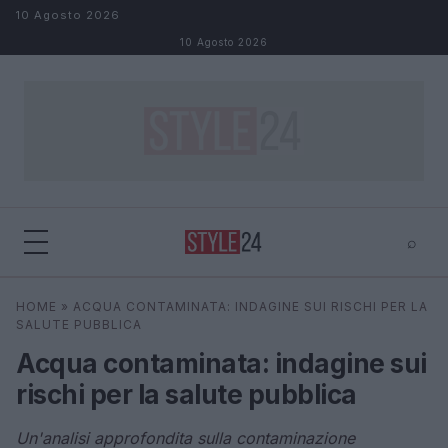
Salta al contenuto
10 Agosto 2026
10 Agosto 2026
⌕
×
⌕
HOME
»
ACQUA CONTAMINATA: INDAGINE SUI RISCHI PER LA
Cerca
SALUTE PUBBLICA
Acqua contaminata: indagine sui
rischi per la salute pubblica
Un'analisi approfondita sulla contaminazione