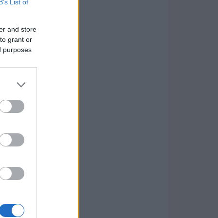
B’s List of
er and store
to grant or
ed purposes