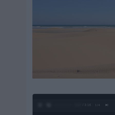
0:28 / 3:16
1
/
4