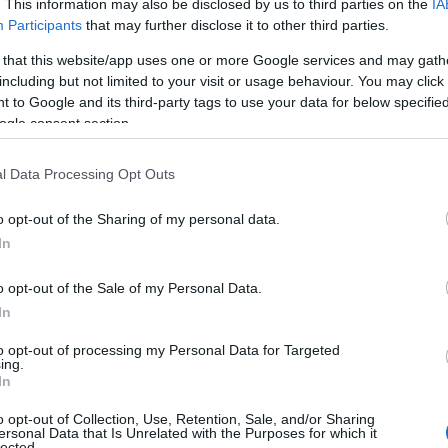
. This information may also be disclosed by us to third parties on the
IA
Participants
that may further disclose it to other third parties.
 that this website/app uses one or more Google services and may gath
including but not limited to your visit or usage behaviour. You may click 
 to Google and its third-party tags to use your data for below specifi
ogle consent section.
l Data Processing Opt Outs
o opt-out of the Sharing of my personal data.
In
rutta ogni angolo
o opt-out of the Sale of my Personal Data.
In
io ridotto è utilizzare l’altezza. Sì, hai capito
to opt-out of processing my Personal Data for Targeted
e alte, mensole e armadi a muro, possono liberare
ing.
In
n solo, ma ti permettono di esporre oggetti
o opt-out of Collection, Use, Retention, Sale, and/or Sharing
e. Immagina di avere una libreria che raggiunge il
ersonal Data that Is Unrelated with the Purposes for which it
lected.