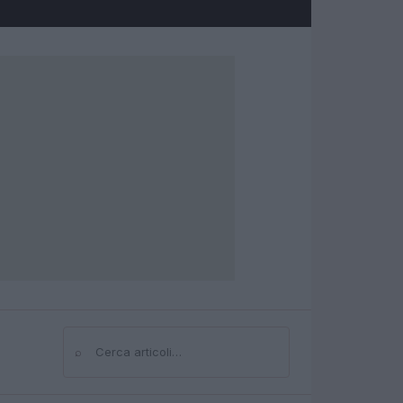
⌕
Cerca