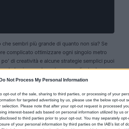
o che sembri più grande di quanto non sia? Se
sere complicato ottimizzare ogni singolo metro
o’ di creatività e alcune strategie semplici puoi
ngolo luminoso, elegante e accogliente. In
 infallibili che renderanno il tuo bilocale un vero
Do Not Process My Personal Information
o a scoprire come? 🔥
to opt-out of the sale, sharing to third parties, or processing of your per
formation for targeted advertising by us, please use the below opt-out s
r selection. Please note that after your opt-out request is processed y
eing interest-based ads based on personal information utilized by us or
disclosed to third parties prior to your opt-out. You may separately opt-
losure of your personal information by third parties on the IAB’s list of