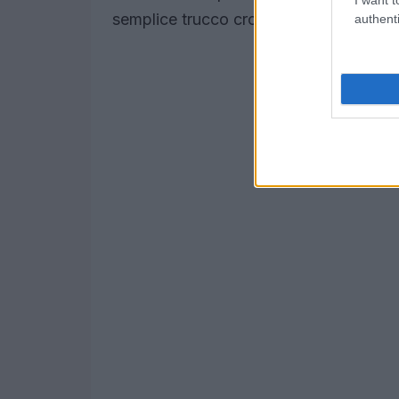
semplice trucco cromatico potesse fare
authenti