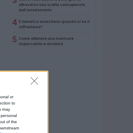
3
attraverso una scelta consapevole
dell’arredamento
4
È benefico esercitarsi quando si ha il
raffreddore?
5
Come ottenere una manicure
impeccabile e duratura
sonal or
ection to
ou may
 personal
out of the
 downstream