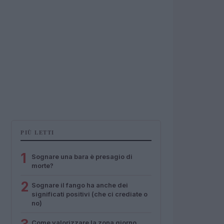
PIÙ LETTI
1
Sognare una bara è presagio di
morte?
2
Sognare il fango ha anche dei
significati positivi (che ci crediate o
no)
Come valorizzare la zona giorno