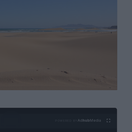
Ad
hub
Media
POWERED BY