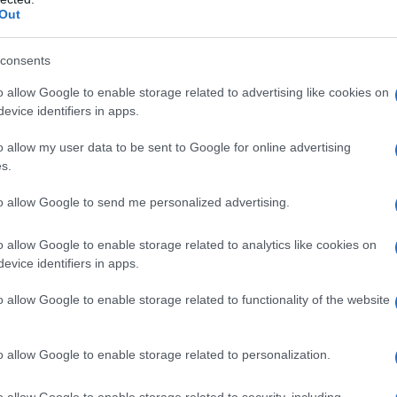
rea anche un’illusione di spazio. Chi non ama un
Out
consents
i specchi! Posizionati strategicamente, possono
o allow Google to enable storage related to advertising like cookies on
ente più arioso. Immagina di entrare in una stanza
evice identifiers in apps.
one di apertura e libertà. Gli specchi non sono
o allow my user data to be sent to Google for online advertising
veri e propri pezzi d’arredo che catturano
s.
to allow Google to send me personalized advertising.
teriali leggeri
o allow Google to enable storage related to analytics like cookies on
evice identifiers in apps.
n impatto enorme sulla percezione dello spazio.
o allow Google to enable storage related to functionality of the website
l bianco, il beige e il grigio chiaro, che
 rilassante. E qui viene la parte sorprendente:
o allow Google to enable storage related to personalization.
e pavimenti! Un flusso cromatico uniforme è
 l’ambiente. Chi avrebbe mai pensato che un
o allow Google to enable storage related to security, including