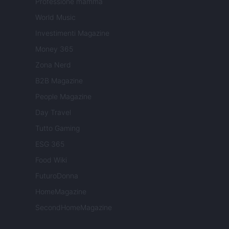
Professione mamma
World Music
Investimenti Magazine
Money 365
Zona Nerd
B2B Magazine
People Magazine
Day Travel
Tutto Gaming
ESG 365
Food Wiki
FuturoDonna
HomeMagazine
SecondHomeMagazine