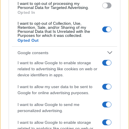
I want to opt-out of processing my
Personal Data for Targeted Advertising.
Opted In
Le nuove Havaianas Kitten Heel debuttano a
Copenhagen: un mix di comfort e stile
I want to opt-out of Collection, Use,
Matteo Pellegrino · 7 Ago 2026
Retention, Sale, and/or Sharing of my
Personal Data that Is Unrelated with the
Purposes for which it was collected.
BELLEZZA
Opted Out
Google consents
I want to allow Google to enable storage
related to advertising like cookies on web or
device identifiers in apps.
I want to allow my user data to be sent to
Google for online advertising purposes.
I want to allow Google to send me
personalized advertising.
Milano ospita una mostra sul contrasto tra ideale e
I want to allow Google to enable storage
reale nell’arte rinascimentale
related to analytics like cookies on web or