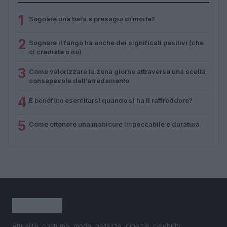
1
Sognare una bara è presagio di morte?
2
Sognare il fango ha anche dei significati positivi (che
ci crediate o no)
3
Come valorizzare la zona giorno attraverso una scelta
consapevole dell’arredamento
4
È benefico esercitarsi quando si ha il raffreddore?
5
Come ottenere una manicure impeccabile e duratura
Attualità, costume, moda, bellezza, cinema, celebrity,