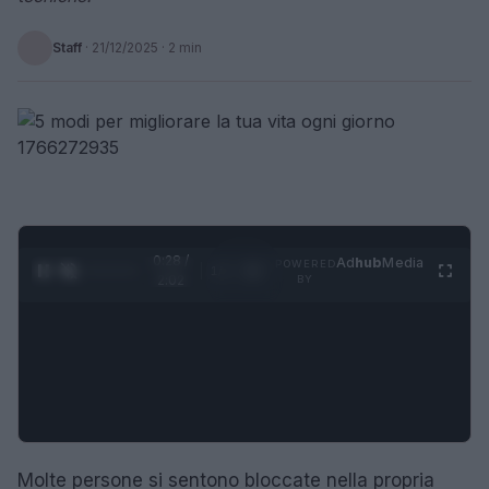
Staff
·
21/12/2025
· 2 min
0:28 /
Ad
hub
Media
POWERED
1
/
4
2:02
BY
Molte persone si sentono bloccate nella propria