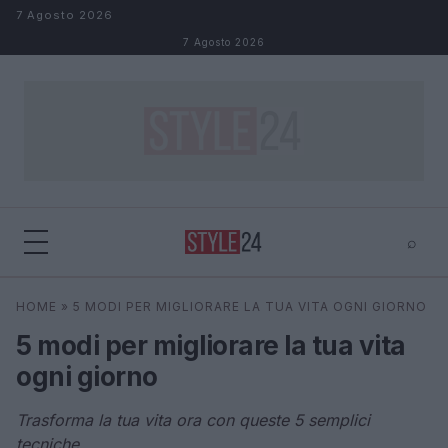
Salta al contenuto
7 Agosto 2026
7 Agosto 2026
⌕
×
⌕
HOME
»
5 MODI PER MIGLIORARE LA TUA VITA OGNI GIORNO
Cerca
5 modi per migliorare la tua vita
ogni giorno
Trasforma la tua vita ora con queste 5 semplici
tecniche.