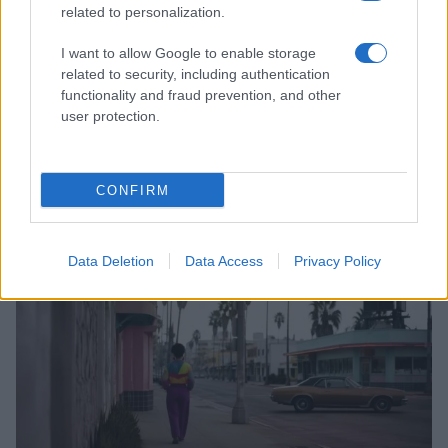
related to personalization.
I want to allow Google to enable storage
related to security, including authentication
functionality and fraud prevention, and other
user protection.
Scopri Vulcano, l’isola delle Eolie con spiagge nere e
paesaggi vulcanici
CONFIRM
Cristian Castiglioni · 6 Ago 2026
OFFERTE&CONSIGLI
Data Deletion
Data Access
Privacy Policy