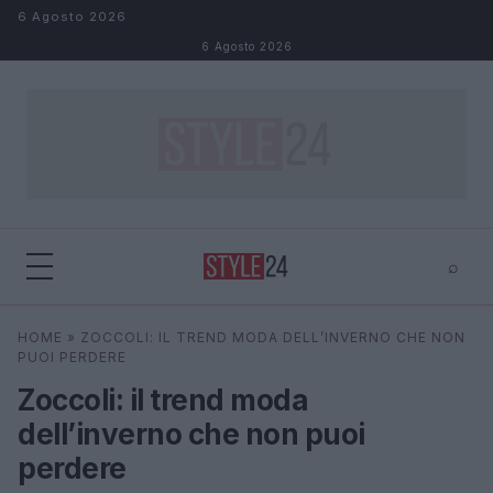
Salta al contenuto
6 Agosto 2026
6 Agosto 2026
⌕
×
⌕
HOME
»
ZOCCOLI: IL TREND MODA DELL’INVERNO CHE NON
Cerca
PUOI PERDERE
Zoccoli: il trend moda
dell’inverno che non puoi
perdere