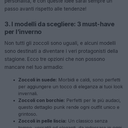
personalità, e con queste idee sarai sempre un
passo avanti rispetto alle tendenze!
3. I modelli da scegliere: 3 must-have
per l’inverno
Non tutti gli zoccoli sono uguali, e alcuni modelli
sono destinati a diventare i veri protagonisti della
stagione. Ecco tre opzioni che non possono
mancare nel tuo armadio:
Zoccoli in suede:
Morbidi e caldi, sono perfetti
per aggiungere un tocco di eleganza ai tuoi look
invernali.
Zoccoli con borchie:
Perfetti per le più audaci,
questo dettaglio punk rende ogni outfit unico e
grintoso.
Zoccoli in pelle liscia:
Un classico senza
tempo, versatili ed eleganti, da indossare in ogni