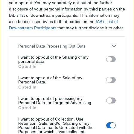
your opt-out. You may separately opt-out of the further
disclosure of your personal information by third parties on the
IAB’s list of downstream participants. This information may
also be disclosed by us to third parties on the
IAB’s List of
Downstream Participants
that may further disclose it to other
third parties.
Please note that this website/app uses one or more Google
Personal Data Processing Opt Outs
services and may gather and store information including but
not limited to your visit or usage behaviour. You may click to
I want to opt-out of the Sharing of my
personal data.
grant or deny consent to Google and its third-party tags to
Opted In
use your data for below specified purposes in below Google
consent section.
I want to opt-out of the Sale of my
Personal Data.
Opted In
I want to opt-out of processing my
Personal Data for Targeted Advertising.
Continua a leggere
Opted In
I want to opt-out of Collection, Use,
LIFESTYLE
Retention, Sale, and/or Sharing of my
Personal Data that Is Unrelated with the
Purposes for which it was collected.