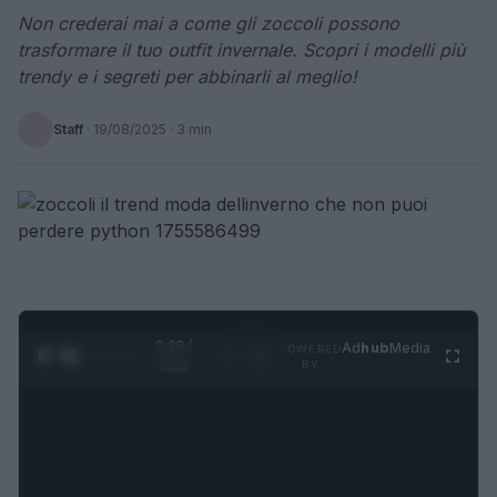
Non crederai mai a come gli zoccoli possono
trasformare il tuo outfit invernale. Scopri i modelli più
trendy e i segreti per abbinarli al meglio!
Staff
·
19/08/2025
· 3 min
0:29 /
Ad
hub
Media
POWERED
1
/
4
3:16
BY