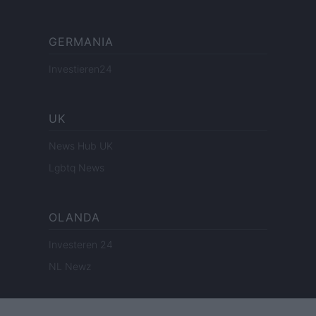
GERMANIA
Investieren24
UK
News Hub UK
Lgbtq News
OLANDA
Investeren 24
NL Newz