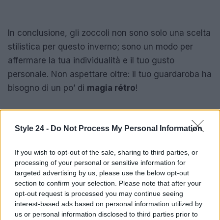
In conclusione, gli zoccoli non sono solo una scelta
stilistica per questo inverno; sono un modo per
affermare la tua individualità e il tuo gusto
personale. Non aspettare oltre: il tuo guardaroba ha
bisogno di un po’ di
magia rétro
!
Style 24 -
Do Not Process My Personal Information
AUTORE
Staff
If you wish to opt-out of the sale, sharing to third parties, or
processing of your personal or sensitive information for
targeted advertising by us, please use the below opt-out
section to confirm your selection. Please note that after your
opt-out request is processed you may continue seeing
interest-based ads based on personal information utilized by
us or personal information disclosed to third parties prior to