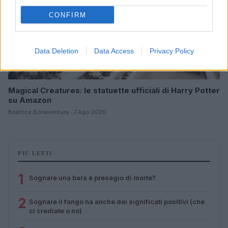
CONFIRM
Data Deletion
Data Access
Privacy Policy
Magical Creatures: le statuette ufficiali di Harry Potter
su Amazon
Beatrice Bonaventura · 7 Ago 2026
PIÙ LETTI
1
Sognare una bara è presagio di morte?
2
Sognare il fango ha anche dei significati positivi (che
ci crediate o no)