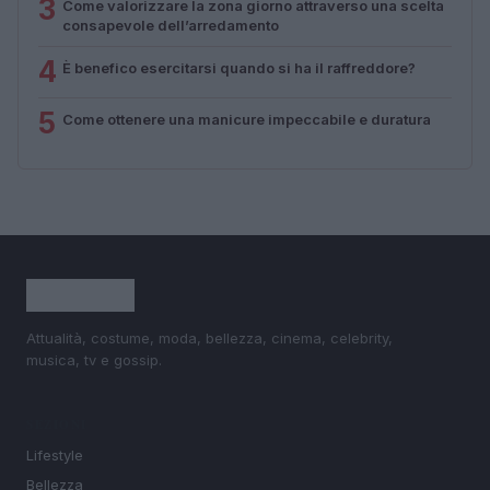
3
Come valorizzare la zona giorno attraverso una scelta
consapevole dell’arredamento
4
È benefico esercitarsi quando si ha il raffreddore?
5
Come ottenere una manicure impeccabile e duratura
Attualità, costume, moda, bellezza, cinema, celebrity,
musica, tv e gossip.
SEZIONI
Lifestyle
Bellezza