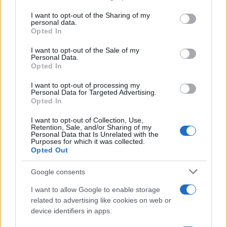
Continua a leggere
services and may gather and store information including but
not limited to your visit or usage behaviour. You may click to
I want to opt-out of the Sharing of my
personal data.
grant or deny consent to Google and its third-party tags to
Opted In
OFFERTE&CONSIGLI
use your data for below specified purposes in below Google
consent section.
I want to opt-out of the Sale of my
Personal Data.
Opted In
I want to opt-out of processing my
Personal Data for Targeted Advertising.
Opted In
I want to opt-out of Collection, Use,
Retention, Sale, and/or Sharing of my
Personal Data that Is Unrelated with the
Purposes for which it was collected.
Opted Out
Google consents
Come abbinare le scarpe arancioni: consigli e
ispirazioni per l’estate 2026
I want to allow Google to enable storage
Beatrice Bonaventura · 7 Ago 2026
related to advertising like cookies on web or
device identifiers in apps.
LIFESTYLE