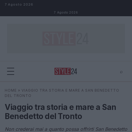
Salta al contenuto
7 Agosto 2026
7 Agosto 2026
⌕
×
⌕
HOME
»
VIAGGIO TRA STORIA E MARE A SAN BENEDETTO
Cerca
DEL TRONTO
Viaggio tra storia e mare a San
Benedetto del Tronto
Non crederai mai a quanto possa offrirti San Benedetto