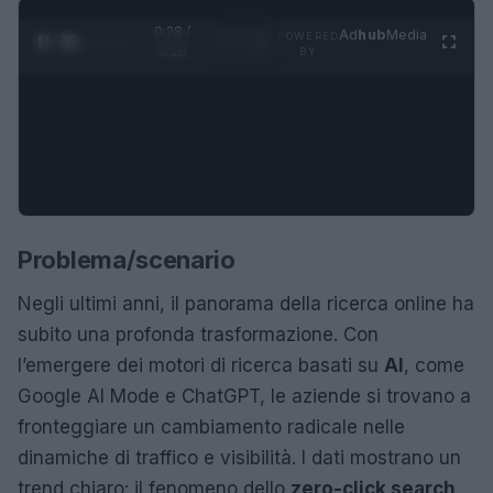
0:29 /
Ad
hub
Media
POWERED
1
/
4
3:16
BY
Problema/scenario
Negli ultimi anni, il panorama della ricerca online ha
subito una profonda trasformazione. Con
l’emergere dei motori di ricerca basati su
AI
, come
Google AI Mode e ChatGPT, le aziende si trovano a
fronteggiare un cambiamento radicale nelle
dinamiche di traffico e visibilità. I dati mostrano un
trend chiaro: il fenomeno dello
zero-click search