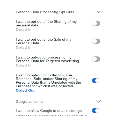
third parties.
Please note that this website/app uses one or more Google
Personal Data Processing Opt Outs
services and may gather and store information including but
not limited to your visit or usage behaviour. You may click to
I want to opt-out of the Sharing of my
personal data.
grant or deny consent to Google and its third-party tags to
Continua a leggere
Opted In
use your data for below specified purposes in below Google
consent section.
I want to opt-out of the Sale of my
Personal Data.
BELLEZZA
Opted In
I want to opt-out of processing my
Personal Data for Targeted Advertising.
Opted In
I want to opt-out of Collection, Use,
Retention, Sale, and/or Sharing of my
Personal Data that Is Unrelated with the
Purposes for which it was collected.
Opted Out
Google consents
I want to allow Google to enable storage