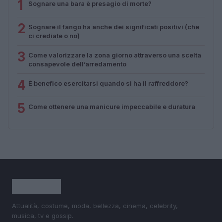
1
Sognare una bara è presagio di morte?
2
Sognare il fango ha anche dei significati positivi (che
ci crediate o no)
3
Come valorizzare la zona giorno attraverso una scelta
consapevole dell’arredamento
4
È benefico esercitarsi quando si ha il raffreddore?
5
Come ottenere una manicure impeccabile e duratura
Attualità, costume, moda, bellezza, cinema, celebrity,
musica, tv e gossip.