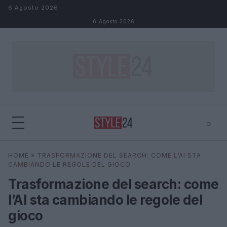
Salta al contenuto
6 Agosto 2026
6 Agosto 2026
⌕
×
⌕
HOME
»
TRASFORMAZIONE DEL SEARCH: COME L’AI STA
Cerca
CAMBIANDO LE REGOLE DEL GIOCO
Trasformazione del search: come
l’AI sta cambiando le regole del
gioco