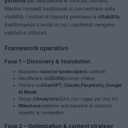
patterns
per selezionare le fonti più rilevanti.
Mentre i modelli tradizionali si concentrano sulla
visibilità, i motori di risposta premiano la
citabilità
,
trasformando il modo in cui i contenuti vengono
valutati e utilizzati.
Framework operativo
Fase 1 – Discovery & foundation
Mappare il
source landscape
del settore
Identificare da
25
a
50
prompt chiave
Testare su
ChatGPT
,
Claude
,
Perplexity
,
Google
AI Mode
Setup di
Analytics
(GA4 con regex per bot AI)
Milestone:
stabilire una baseline di citazioni
rispetto ai competitor
Fase 2 – Optimization & content strategy