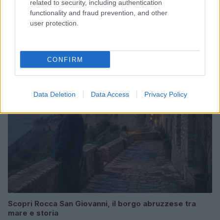
related to security, including authentication
functionality and fraud prevention, and other
user protection.
Copenhagen Fashion Week SS27: le novità che stanno
rivoluzionando la moda
Cristian Castiglioni · 8 Ago 2026
CONFIRM
LIFESTYLE
Data Deletion
Data Access
Privacy Policy
Scopri Rocca San Giovanni, il borgo abruzzese tra
mare e storia