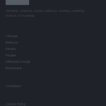
Attualità, costume, moda, bellezza, cinema, celebrity,
musica, tv e gossip.
SEZIONI
Lifestyle
Bellezza
Fitness
People
Offerte&Consigli
Benessere
MAGAZINE
Contattaci
LEGALE
Cookie Policy