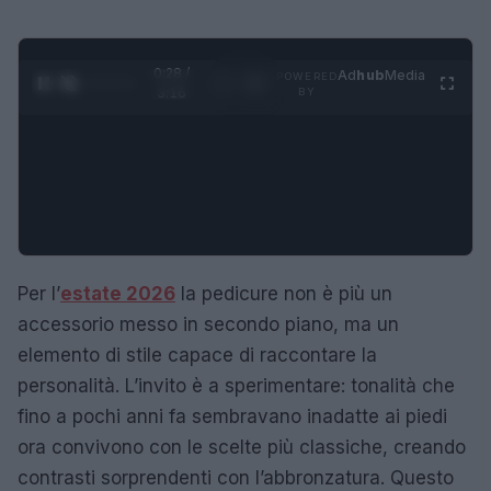
0:29 /
Ad
hub
Media
POWERED
1
/
4
3:16
BY
Per l’
estate 2026
la pedicure non è più un
accessorio messo in secondo piano, ma un
elemento di stile capace di raccontare la
personalità. L’invito è a sperimentare: tonalità che
fino a pochi anni fa sembravano inadatte ai piedi
ora convivono con le scelte più classiche, creando
contrasti sorprendenti con l’abbronzatura. Questo