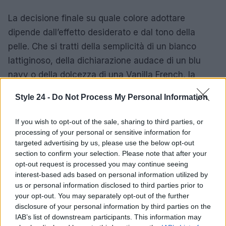
La decisione finale su quale colore adottare
dipende dall’effetto desiderato e dal tono della
pelle. Che si tratti della semplicità di un bianco
lattiginoso, della dichiarazione audace di un blu
navy o della dolcezza di una Vanilla French, la
pedicure dell’estate 2026 è soprattutto una scelta
Style 24 -
Do Not Process My Personal Information
personale: il vero criterio rimane ciò che ti fa
sentire a tuo agio, con un occhio alle finiture e al
If you wish to opt-out of the sale, sharing to third parties, or
contrasto con l’abbronzatura per massimizzare
processing of your personal or sensitive information for
targeted advertising by us, please use the below opt-out
l’impatto visivo.
section to confirm your selection. Please note that after your
opt-out request is processed you may continue seeing
interest-based ads based on personal information utilized by
us or personal information disclosed to third parties prior to
AUTORE
your opt-out. You may separately opt-out of the further
Cristian Castiglioni
disclosure of your personal information by third parties on the
Cristian Castiglioni, veneziano, iniziò come
IAB’s list of downstream participants. This information may
blogger dopo aver postato una guida sui