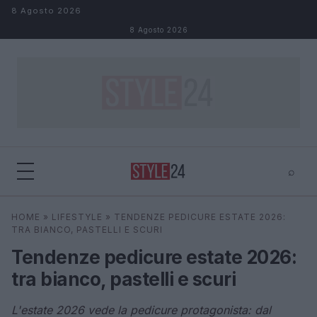
Salta al contenuto
8 Agosto 2026
8 Agosto 2026
⌕
×
⌕
HOME
»
LIFESTYLE
»
TENDENZE PEDICURE ESTATE 2026:
Cerca
TRA BIANCO, PASTELLI E SCURI
Tendenze pedicure estate 2026:
tra bianco, pastelli e scuri
L'estate 2026 vede la pedicure protagonista: dal