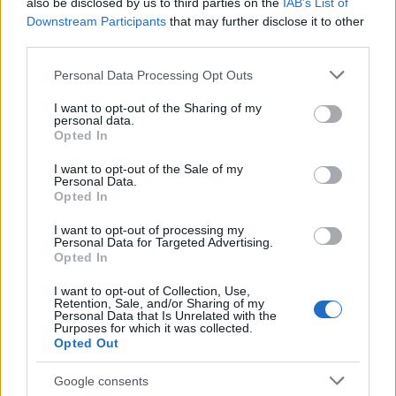
also be disclosed by us to third parties on the
IAB’s List of
bacari e ricevuto centinaia di messaggi: quella
Downstream Participants
that may further disclose it to other
reazione spinse la sua trasformazione in
third parties.
redattore. Cura contenuti amichevoli e porta in
redazione appunti fotografici di vaporetto e
Please note that this website/app uses one or more Google
Personal Data Processing Opt Outs
cicchetti.
services and may gather and store information including but
not limited to your visit or usage behaviour. You may click to
I want to opt-out of the Sharing of my
personal data.
grant or deny consent to Google and its third-party tags to
Opted In
use your data for below specified purposes in below Google
consent section.
I want to opt-out of the Sale of my
Personal Data.
Opted In
I want to opt-out of processing my
Personal Data for Targeted Advertising.
Opted In
I want to opt-out of Collection, Use,
Retention, Sale, and/or Sharing of my
Personal Data that Is Unrelated with the
Purposes for which it was collected.
Opted Out
Google consents