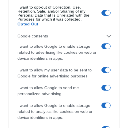
I want to opt-out of Collection, Use,
Retention, Sale, and/or Sharing of my
Cinquant’anni dopo, la Stan Smith continua a
Personal Data that Is Unrelated with the
Purposes for which it was collected.
essere uno di quei rarissimi oggetti capaci di
Opted Out
mettere d’accordo generazioni, stili e sottoculture
diverse.
Google consents
I want to allow Google to enable storage
related to advertising like cookies on web or
device identifiers in apps.
AUTORE
Cristian Castiglioni
I want to allow my user data to be sent to
Cristian Castiglioni, veneziano, iniziò come
Google for online advertising purposes.
blogger dopo aver postato una guida sui
bacari e ricevuto centinaia di messaggi: quella
I want to allow Google to send me
reazione spinse la sua trasformazione in
personalized advertising.
redattore. Cura contenuti amichevoli e porta in
redazione appunti fotografici di vaporetto e
I want to allow Google to enable storage
cicchetti.
related to analytics like cookies on web or
device identifiers in apps.