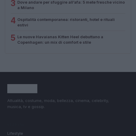
3
Dove andare per sfuggire all’afa: 5 mete fresche vicino
a Milano
4
Ospitalità contemporanea: ristoranti, hotel e rituali
estivi
5
Le nuove Havaianas Kitten Heel debuttano a
Copenhagen: un mix di comfort e stile
Attualità, costume, moda, bellezza, cinema, celebrity,
musica, tv e gossip.
SEZIONI
Lifestyle