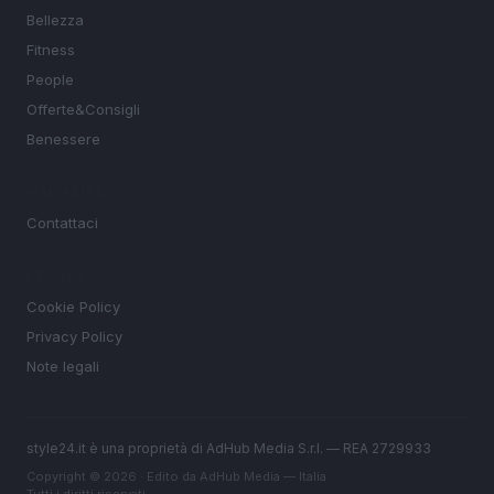
Bellezza
Fitness
People
Offerte&Consigli
Benessere
MAGAZINE
Contattaci
LEGALE
Cookie Policy
Privacy Policy
Note legali
style24.it è una proprietà di AdHub Media S.r.l. — REA 2729933
Copyright © 2026 · Edito da AdHub Media — Italia
Tutti i diritti riservati