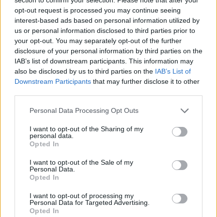
opt-out request is processed you may continue seeing
personale.
interest-based ads based on personal information utilized by
us or personal information disclosed to third parties prior to
Per Semicouture, il vero stile non è imitare
your opt-out. You may separately opt-out of the further
qualcuno, vestirsi in serie o tappezzarsi di loghi, ma
disclosure of your personal information by third parties on the
IAB’s list of downstream participants. This information may
riconoscersi davvero in ciò che si indossa.
also be disclosed by us to third parties on the
IAB’s List of
Downstream Participants
that may further disclose it to other
La Stan Smith di Adidas: un’icona che
third parties.
continua a evolversi
Please note that this website/app uses one or more Google
Personal Data Processing Opt Outs
services and may gather and store information including but
Nata nel 1973 come scarpa da tennis, la
Stan
not limited to your visit or usage behaviour. You may click to
I want to opt-out of the Sharing of my
Smith
è diventata molto più di una sneaker. Oggi
personal data.
grant or deny consent to Google and its third-party tags to
Opted In
Adidas ed END. le dedicano una collaborazione
use your data for below specified purposes in below Google
consent section.
speciale che unisce moda, design e cultura nel
I want to opt-out of the Sale of my
Personal Data.
nuovo concept space milanese del retailer
Opted In
britannico. Ad accompagnare il progetto, una
I want to opt-out of processing my
mostra fotografica che racconta
Milano
attraverso
Personal Data for Targeted Advertising.
Opted In
i suoi talenti creativi.