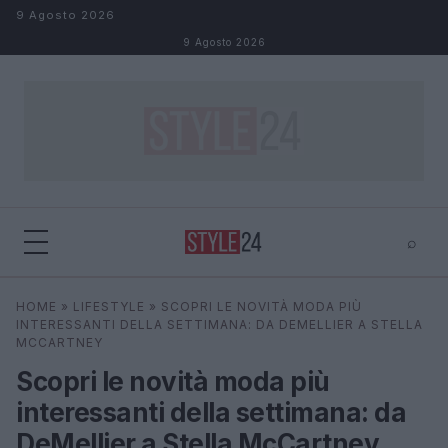
Salta al contenuto
9 Agosto 2026
9 Agosto 2026
⌕
×
⌕
HOME
»
LIFESTYLE
»
SCOPRI LE NOVITÀ MODA PIÙ
Cerca
INTERESSANTI DELLA SETTIMANA: DA DEMELLIER A STELLA
MCCARTNEY
Scopri le novità moda più
interessanti della settimana: da
DeMellier a Stella McCartney