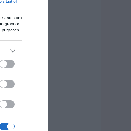
B’s List of
er and store
to grant or
ed purposes