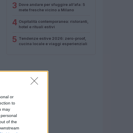
3
Dove andare per sfuggire all’afa: 5
mete fresche vicino a Milano
4
Ospitalità contemporanea: ristoranti,
hotel e rituali estivi
5
Tendenze estive 2026: zero-proof,
cucina locale e viaggi esperienziali
sonal or
ection to
ou may
 personal
out of the
 downstream