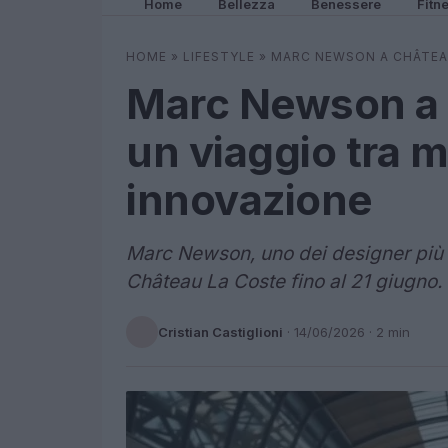
Home
Bellezza
Benessere
Fitn
HOME
»
LIFESTYLE
»
MARC NEWSON A CHÂTEAU
Marc Newson a 
un viaggio tra m
innovazione
Marc Newson, uno dei designer più i
Château La Coste fino al 21 giugno. U
Cristian Castiglioni
·
14/06/2026
· 2 min