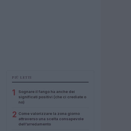
PIÙ LETTI
1
Sognare il fango ha anche dei
significati positivi (che ci crediate o
no)
2
Come valorizzare la zona giorno
attraverso una scelta consapevole
dell’arredamento