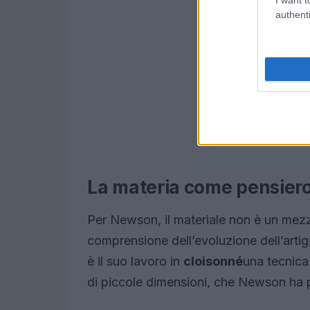
authenti
La materia come pensier
Per Newson, il materiale non è un mezz
comprensione dell’evoluzione dell’artig
è il suo lavoro in
cloisonné
una tecnica
di piccole dimensioni, che Newson ha 