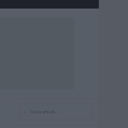
⌕
Cerca