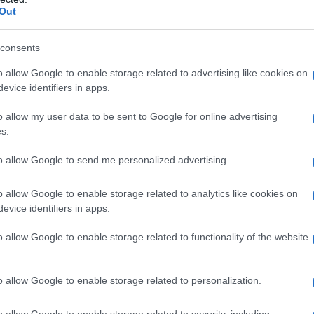
Out
iconica
Lockheed Lounge
e la scultura
n metodo unico: attraversare artigianato,
consents
onfini. Newson non progetta oggetti, ma
riscrive
o allow Google to enable storage related to advertising like cookies on
evice identifiers in apps.
sua attenzione alla luce e alla trasparenza, offre
o allow my user data to be sent to Google for online advertising
s.
Le opere di Newson, come la
Event Horizon
ttura, creando un’esperienza visiva e spaziale
to allow Google to send me personalized advertising.
cio non è casuale: Newson e gli organizzatori
o allow Google to enable storage related to analytics like cookies on
uilibrio perfetto tra le opere e lo spazio.
evice identifiers in apps.
o allow Google to enable storage related to functionality of the website
o allow Google to enable storage related to personalization.
o allow Google to enable storage related to security, including