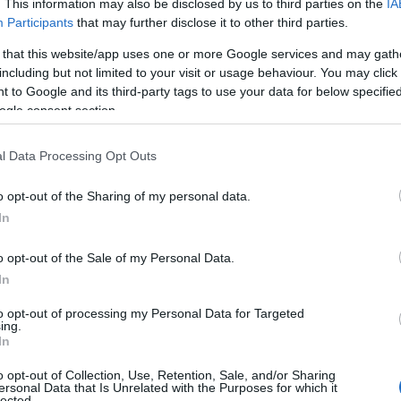
. This information may also be disclosed by us to third parties on the
IA
Participants
that may further disclose it to other third parties.
 that this website/app uses one or more Google services and may gath
including but not limited to your visit or usage behaviour. You may click 
 to Google and its third-party tags to use your data for below specifi
ogle consent section.
l Data Processing Opt Outs
o opt-out of the Sharing of my personal data.
In
ditorium di Oscar Niemeyer
a
Château La
o opt-out of the Sale of my Personal Data.
ttraverso quarant’anni di
innovazione
. Qui, le
In
tettura modernista di Niemeyer, creando
to opt-out of processing my Personal Data for Targeted
ing.
In
mo e innovazione
o opt-out of Collection, Use, Retention, Sale, and/or Sharing
ersonal Data that Is Unrelated with the Purposes for which it
lected.