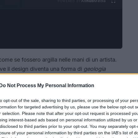
Ad
hub
Media
POWERED BY
ome se fossero argilla nelle mani di un artista.
ve il design diventa una forma di
geologia
cemente oggetti, ma esperienze tattili che
Do Not Process My Personal Information
cezione.
to opt-out of the sale, sharing to third parties, or processing of your per
formation for targeted advertising by us, please use the below opt-out s
r selection. Please note that after your opt-out request is processed y
eing interest-based ads based on personal information utilized by us or
disclosed to third parties prior to your opt-out. You may separately opt-
losure of your personal information by third parties on the IAB’s list of