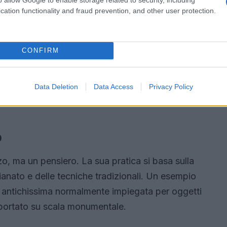
cation functionality and fraud prevention, and other user protection.
CONFIRM
Data Deletion
Data Access
Privacy Policy
o
o, ma un pensiero. La sua pratica si basa sulla
ianato e delle tecniche tradizionali. Un esempio
 antichissima normalmente impiegata per oggetti
portato su scala monumentale.