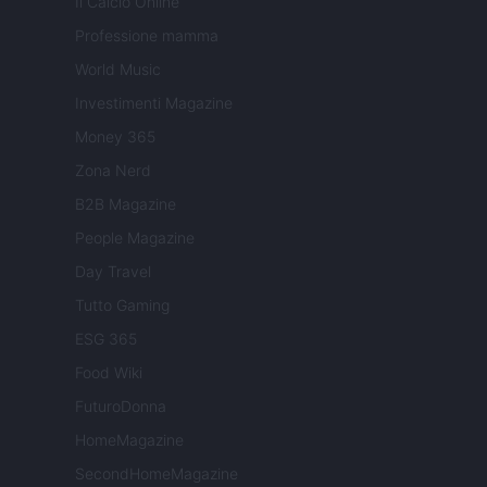
Il Calcio Online
Professione mamma
World Music
Investimenti Magazine
Money 365
Zona Nerd
B2B Magazine
People Magazine
Day Travel
Tutto Gaming
ESG 365
Food Wiki
FuturoDonna
HomeMagazine
SecondHomeMagazine