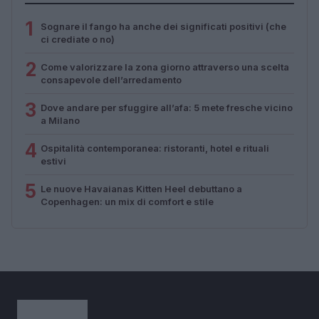
1
Sognare il fango ha anche dei significati positivi (che
ci crediate o no)
2
Come valorizzare la zona giorno attraverso una scelta
consapevole dell’arredamento
3
Dove andare per sfuggire all’afa: 5 mete fresche vicino
a Milano
4
Ospitalità contemporanea: ristoranti, hotel e rituali
estivi
5
Le nuove Havaianas Kitten Heel debuttano a
Copenhagen: un mix di comfort e stile