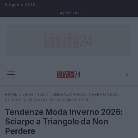
Salta al contenuto
9 Agosto 2026
9 Agosto 2026
⌕
×
⌕
HOME
»
LIFESTYLE
»
TENDENZE MODA INVERNO 2026:
Cerca
SCIARPE A TRIANGOLO DA NON PERDERE
Tendenze Moda Inverno 2026:
Sciarpe a Triangolo da Non
Perdere