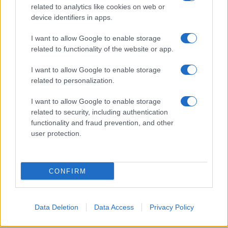
related to analytics like cookies on web or
Feng Shui: consigli per posizionare il divano in modo
device identifiers in apps.
armonico
Beatrice Bonaventura · 9 Ago 2026
I want to allow Google to enable storage
related to functionality of the website or app.
LIFESTYLE
I want to allow Google to enable storage
related to personalization.
I want to allow Google to enable storage
related to security, including authentication
functionality and fraud prevention, and other
user protection.
CONFIRM
Sri Lanka: itinerari tra spiritualità, architettura e
Data Deletion
Data Access
Privacy Policy
spiagge paradisiache
Matteo Pellegrino · 8 Ago 2026