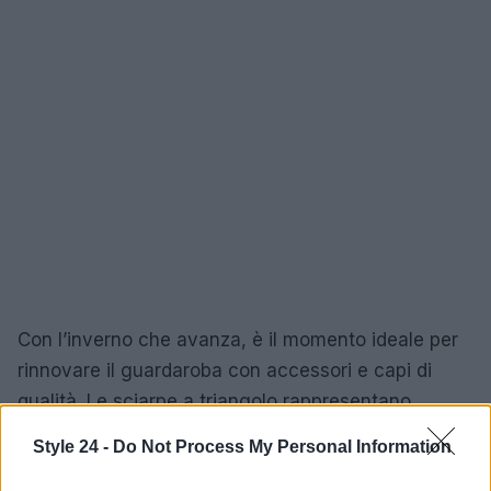
Con l’inverno che avanza, è il momento ideale per
rinnovare il guardaroba con accessori e capi di
qualità. Le sciarpe a triangolo rappresentano
un’ottima scelta per chi desidera coniugare stile e
Style 24 -
Do Not Process My Personal Information
funzionalità, senza rinunciare al comfort.