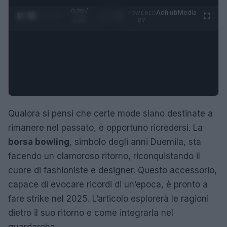
0:29 /
Ad
hub
Media
POWERED
1
/
4
1:47
BY
Qualora si pensi che certe mode siano destinate a
rimanere nel passato, è opportuno ricredersi. La
borsa bowling
, simbolo degli anni Duemila, sta
facendo un clamoroso ritorno, riconquistando il
cuore di fashioniste e designer. Questo accessorio,
capace di evocare ricordi di un’epoca, è pronto a
fare strike nel 2025. L’articolo esplorerà le ragioni
dietro il suo ritorno e come integrarla nel
guardaroba.