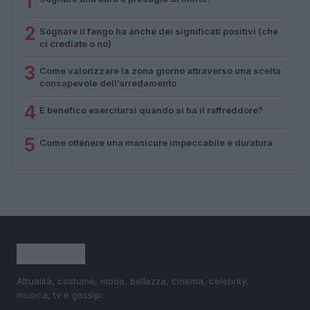
1
2
Sognare il fango ha anche dei significati positivi (che
ci crediate o no)
3
Come valorizzare la zona giorno attraverso una scelta
consapevole dell’arredamento
4
È benefico esercitarsi quando si ha il raffreddore?
5
Come ottenere una manicure impeccabile e duratura
Attualità, costume, moda, bellezza, cinema, celebrity,
musica, tv e gossip.