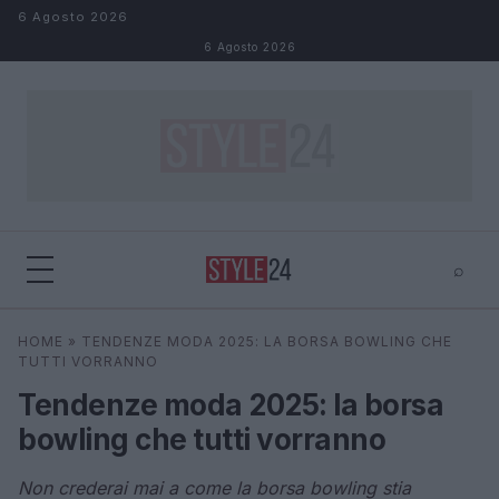
Salta al contenuto
6 Agosto 2026
6 Agosto 2026
⌕
×
⌕
HOME
»
TENDENZE MODA 2025: LA BORSA BOWLING CHE
Cerca
TUTTI VORRANNO
Tendenze moda 2025: la borsa
bowling che tutti vorranno
Non crederai mai a come la borsa bowling stia