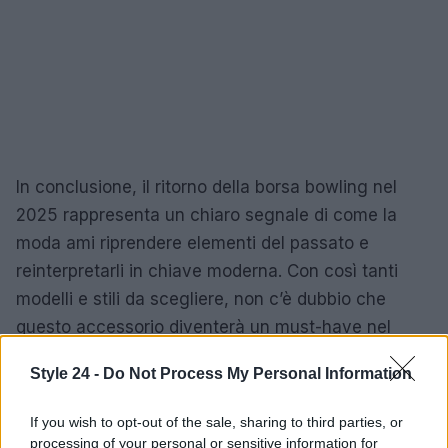
In conclusione, il ritorno della borsa bowling nel
2025 rappresenta un chiaro segnale di come la
moda ami riprendere elementi del passato e
reinterpretarli in chiave moderna. Con così tanti
modelli e stili da scegliere, non c’è dubbio che
questo accessorio diventerà un must-have nel
guardaroba. È il momento di sfoggiare il nuovo
Style 24 -
Do Not Process My Personal Information
pezzo iconico e farsi notare.
If you wish to opt-out of the sale, sharing to third parties, or
processing of your personal or sensitive information for