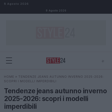
Salta al contenuto
8 Agosto 2026
8 Agosto 2026
⌕
×
⌕
HOME
»
TENDENZE JEANS AUTUNNO INVERNO 2025-2026:
Cerca
SCOPRI I MODELLI IMPERDIBILI
Tendenze jeans autunno inverno
2025-2026: scopri i modelli
imperdibili