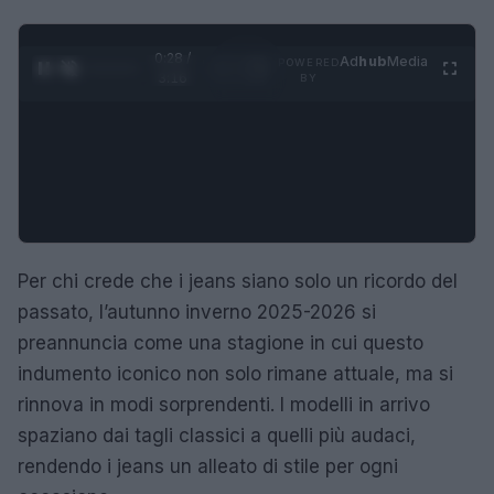
0:28 /
Ad
hub
Media
POWERED
1
/
4
3:16
BY
Per chi crede che i jeans siano solo un ricordo del
passato, l’autunno inverno 2025-2026 si
preannuncia come una stagione in cui questo
indumento iconico non solo rimane attuale, ma si
rinnova in modi sorprendenti. I modelli in arrivo
spaziano dai tagli classici a quelli più audaci,
rendendo i jeans un alleato di stile per ogni