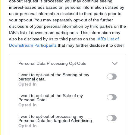
Continua a leggere
opt-out request is processed you may continue seeing
interest-based ads based on personal information utilized by
us or personal information disclosed to third parties prior to
LIFESTYLE
your opt-out. You may separately opt-out of the further
disclosure of your personal information by third parties on the
IAB’s list of downstream participants. This information may
also be disclosed by us to third parties on the
IAB’s List of
Downstream Participants
that may further disclose it to other
third parties.
Please note that this website/app uses one or more Google
Personal Data Processing Opt Outs
services and may gather and store information including but
not limited to your visit or usage behaviour. You may click to
I want to opt-out of the Sharing of my
personal data.
grant or deny consent to Google and its third-party tags to
Opted In
use your data for below specified purposes in below Google
consent section.
I want to opt-out of the Sale of my
Copenhagen Fashion Week SS27: le novità che stanno
Personal Data.
rivoluzionando la moda
Opted In
Cristian Castiglioni · 8 Ago 2026
I want to opt-out of processing my
Personal Data for Targeted Advertising.
Opted In
LIFESTYLE