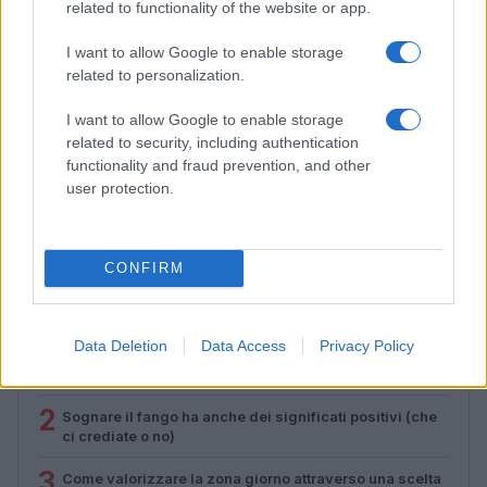
related to functionality of the website or app.
I want to allow Google to enable storage
related to personalization.
I want to allow Google to enable storage
related to security, including authentication
functionality and fraud prevention, and other
Come abbinare le scarpe arancioni: consigli e
user protection.
ispirazioni per l’estate 2026
Beatrice Bonaventura · 7 Ago 2026
CONFIRM
PIÙ LETTI
Data Deletion
Data Access
Privacy Policy
1
Sognare una bara è presagio di morte?
2
Sognare il fango ha anche dei significati positivi (che
ci crediate o no)
3
Come valorizzare la zona giorno attraverso una scelta